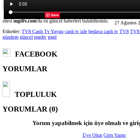
Türkiye'nin
Save
sitesi
mgdtv.com
'da en güncel haberleri bulabilirsiniz.
27 Ağustos 
Etiketler:
TV8 Canlı Tv Yayını
canlı tv izle
bedava canlı tv
TV8
TV8 
gündem
güncel
mgdtv
mgd
FACEBOOK
YORUMLAR
TOPLULUK
YORUMLAR (0)
Yorum yapabilmek için üye olmalı ve giriş
Üye Olun
Giriş Yapın