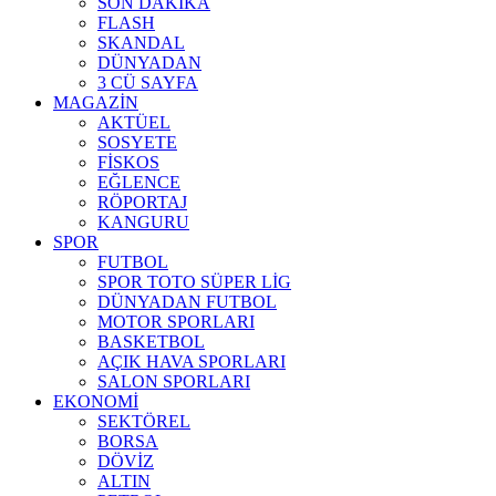
SON DAKİKA
FLASH
SKANDAL
DÜNYADAN
3 CÜ SAYFA
MAGAZİN
AKTÜEL
SOSYETE
FİSKOS
EĞLENCE
RÖPORTAJ
KANGURU
SPOR
FUTBOL
SPOR TOTO SÜPER LİG
DÜNYADAN FUTBOL
MOTOR SPORLARI
BASKETBOL
AÇIK HAVA SPORLARI
SALON SPORLARI
EKONOMİ
SEKTÖREL
BORSA
DÖVİZ
ALTIN