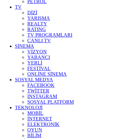
PETROL
TV
DİZİ
YARIŞMA
REALTY
RATING
TV PROGRAMLARI
CANLI TV
SİNEMA
VİZYON
YABANCI
YERLİ
FESTİVAL
ONLİNE SİNEMA
SOSYAL MEDYA
FACEBOOK
TWİTTER
INSTAGRAM
SOSYAL PLATFORM
TEKNOLOJİ
MOBİL
İNTERNET
ELEKTRONİK
OYUN
BİLİM