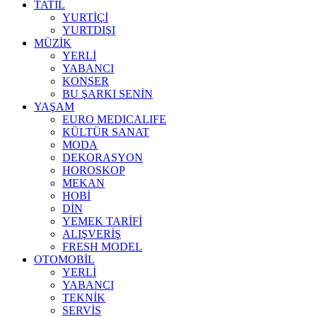
TATİL
YURTİÇİ
YURTDIŞI
MÜZİK
YERLİ
YABANCI
KONSER
BU ŞARKI SENİN
YAŞAM
EURO MEDICALIFE
KÜLTÜR SANAT
MODA
DEKORASYON
HOROSKOP
MEKAN
HOBİ
DİN
YEMEK TARİFİ
ALIŞVERİŞ
FRESH MODEL
OTOMOBİL
YERLİ
YABANCI
TEKNİK
SERVİS