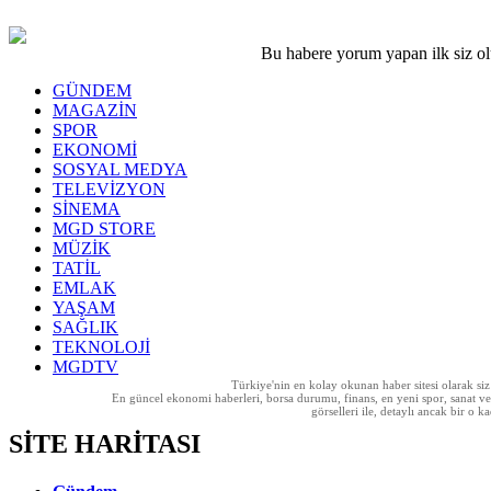
Bu habere yorum yapan ilk siz o
GÜNDEM
MAGAZİN
SPOR
EKONOMİ
SOSYAL MEDYA
TELEVİZYON
SİNEMA
MGD STORE
MÜZİK
TATİL
EMLAK
YAŞAM
SAĞLIK
TEKNOLOJİ
MGDTV
Türkiye'nin en kolay okunan haber sitesi olarak si
En güncel ekonomi haberleri, borsa durumu, finans, en yeni spor, sanat ve t
görselleri ile, detaylı ancak bir o
SİTE HARİTASI