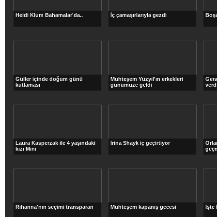
Heidi Klum Bahamalar'da..
İç çamaşırlarıyla gezdi
Boşa
Güller içinde doğum günü
Muhteşem Yüzyıl'ın erkekleri
Gera
kutlaması
günümüze geldi
verd
Laura Kasperzak ile 4 yaşındaki
Irina Shayk iç geçirtiyor
Orl
kızı Mini
geç
Rihanna'nın seçimi transparan
Muhteşem kapanış gecesi
İşte