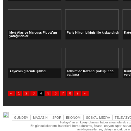
Mert Alaş ve Marcuss Pigott'un
Paris Hilton bikinisi ile kıskandırdı
Kate
yatağındalar
Asya'nın gizemli ışıkları
Taksim'de Kazancı yokuşunda
Kimb
patlama
verdi
‹‹
1
2
3
4
5
6
7
8
9
››
GÜNDEM
MAGAZİN
SPOR
EKONOMİ
SOSYAL MEDYA
TELEVİZY
Türkiye'nin en kolay okunan haber sitesi olarak si
En güncel ekonomi haberleri, borsa durumu, finans, en yeni spor, sanat 
renkli görselleri ile, detaylı ancak bi