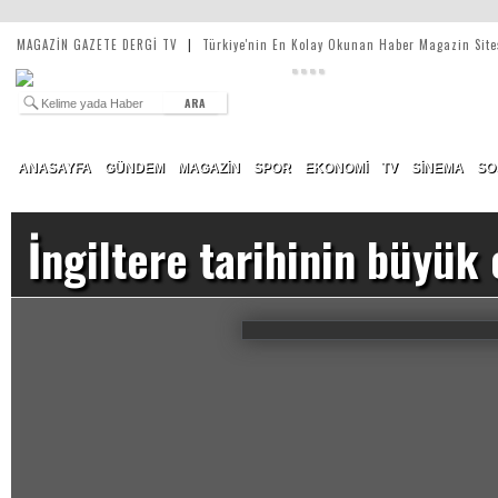
MAGAZİN GAZETE DERGİ TV
|
Türkiye'nin En Kolay Okunan Haber Magazin Site
ARA
ANASAYFA
GÜNDEM
MAGAZİN
SPOR
EKONOMİ
TV
SİNEMA
SO
İngiltere tarihinin büyük 