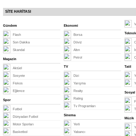
SİTE HARİTASI
V
Gündem
Ekonomi
Teknolo
Flash
Borsa
Son Dakika
Döviz
Skandal
Altın
İ
Petrol
Magazin
TV
Tatil
Aktüel
Sosyete
Dizi
Y
Fiskos
Yarışma
Y
Eğlence
Realty
Sosyal
Rating
Spor
Tv Programları
Futbol
T
Sinema
Dünyadan Futbol
Müzik
Motor Sporları
Yerli
Y
Basketbol
Yabancı
Y