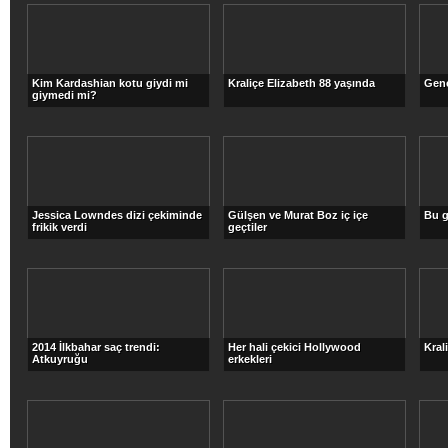
Kim Kardashian kotu giydi mi
Kraliçe Elizabeth 88 yaşında
Genç
giymedi mi?
Jessica Lowndes dizi çekiminde
Gülşen ve Murat Boz iç içe
Bu g
frikik verdi
geçtiler
2014 İlkbahar saç trendi:
Her hali çekici Hollywood
Kral
Atkuyruğu
erkekleri