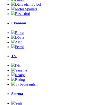
Dünyadan Futbol
Motor Sporları
Basketbol
Ekonomi
Borsa
Döviz
Altın
Petrol
TV
Dizi
Yarışma
Realty
Rating
Tv Programları
Sinema
Yerli