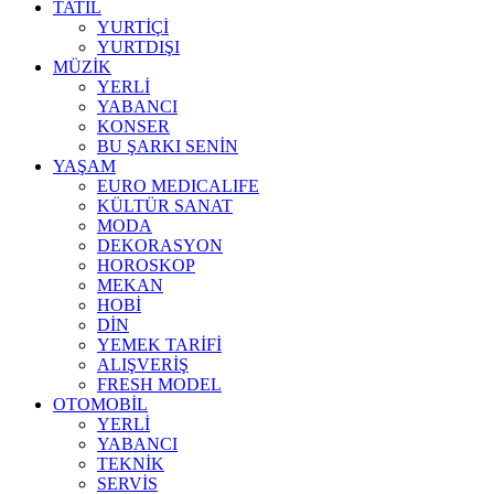
TATİL
YURTİÇİ
YURTDIŞI
MÜZİK
YERLİ
YABANCI
KONSER
BU ŞARKI SENİN
YAŞAM
EURO MEDICALIFE
KÜLTÜR SANAT
MODA
DEKORASYON
HOROSKOP
MEKAN
HOBİ
DİN
YEMEK TARİFİ
ALIŞVERİŞ
FRESH MODEL
OTOMOBİL
YERLİ
YABANCI
TEKNİK
SERVİS