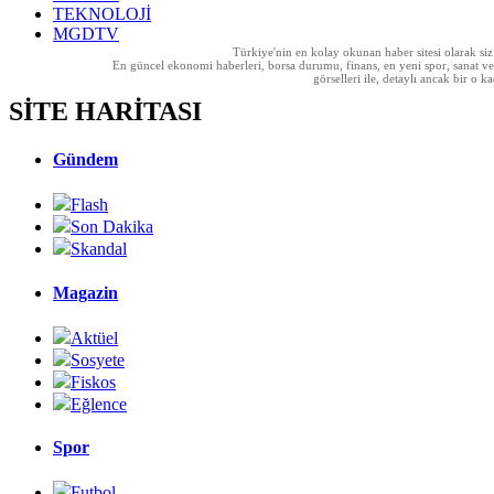
TEKNOLOJİ
MGDTV
Türkiye'nin en kolay okunan haber sitesi olarak si
En güncel ekonomi haberleri, borsa durumu, finans, en yeni spor, sanat ve t
görselleri ile, detaylı ancak bir o
SİTE HARİTASI
Gündem
Flash
Son Dakika
Skandal
Magazin
Aktüel
Sosyete
Fiskos
Eğlence
Spor
Futbol