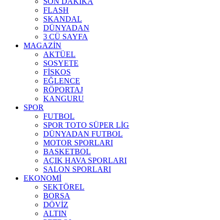
SON DAKİKA
FLASH
SKANDAL
DÜNYADAN
3 CÜ SAYFA
MAGAZİN
AKTÜEL
SOSYETE
FİSKOS
EĞLENCE
RÖPORTAJ
KANGURU
SPOR
FUTBOL
SPOR TOTO SÜPER LİG
DÜNYADAN FUTBOL
MOTOR SPORLARI
BASKETBOL
AÇIK HAVA SPORLARI
SALON SPORLARI
EKONOMİ
SEKTÖREL
BORSA
DÖVİZ
ALTIN