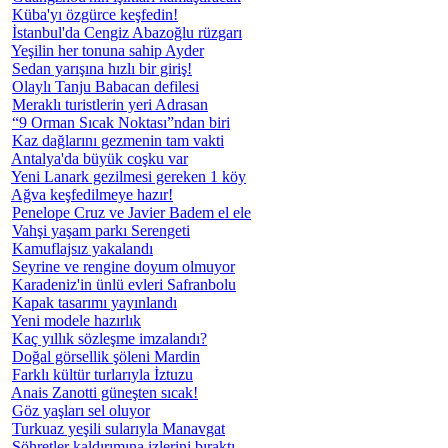
Küba'yı özgürce keşfedin!
İstanbul'da Cengiz Abazoğlu rüzgarı
Yeşilin her tonuna sahip Ayder
Sedan yarışına hızlı bir giriş!
Olaylı Tanju Babacan defilesi
Meraklı turistlerin yeri Adrasan
“9 Orman Sıcak Noktası”ndan biri
Kaz dağlarını gezmenin tam vakti
Antalya'da büyük coşku var
Yeni Lanark gezilmesi gereken 1 köy
Ağva keşfedilmeye hazır!
Penelope Cruz ve Javier Badem el ele
Vahşi yaşam parkı Serengeti
Kamuflajsız yakalandı
Seyrine ve rengine doyum olmuyor
Karadeniz'in ünlü evleri Safranbolu
Kapak tasarımı yayınlandı
Yeni modele hazırlık
Kaç yıllık sözleşme imzalandı?
Doğal görsellik şöleni Mardin
Farklı kültür turlarıyla İztuzu
Anais Zanotti güneşten sıcak!
Göz yaşları sel oluyor
Turkuaz yeşili sularıyla Manavgat
Şöhretler kaldırımına izlerini bıraktı