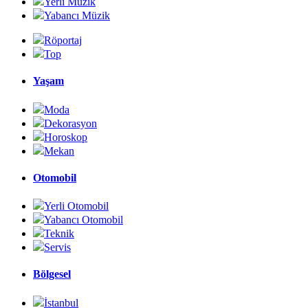
Yerli Müzik
Yabancı Müzik
Röportaj
Top
Yaşam
Moda
Dekorasyon
Horoskop
Mekan
Otomobil
Yerli Otomobil
Yabancı Otomobil
Teknik
Servis
Bölgesel
İstanbul