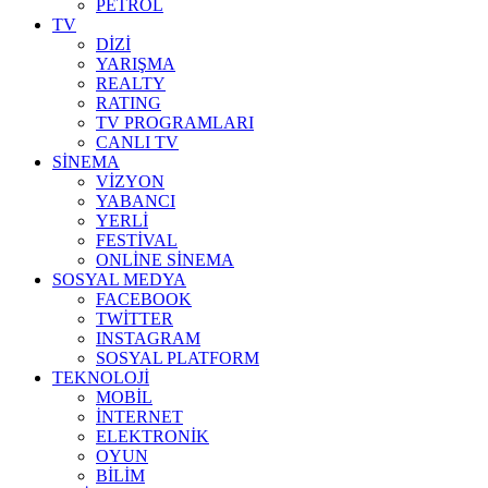
PETROL
TV
DİZİ
YARIŞMA
REALTY
RATING
TV PROGRAMLARI
CANLI TV
SİNEMA
VİZYON
YABANCI
YERLİ
FESTİVAL
ONLİNE SİNEMA
SOSYAL MEDYA
FACEBOOK
TWİTTER
INSTAGRAM
SOSYAL PLATFORM
TEKNOLOJİ
MOBİL
İNTERNET
ELEKTRONİK
OYUN
BİLİM