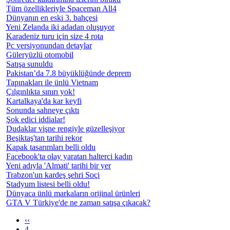
Tüm özellikleriyle Spaceman All4
Dünyanın en eski 3. bahçesi
Yeni Zelanda iki adadan oluşuyor
Karadeniz turu için size 4 rota
Pc versiyonundan detaylar
Güleryüzlü otomobil
Satışa sunuldu
Pakistan’da 7.8 büyüklüğünde deprem
Tapınakları ile ünlü Vietnam
Çılgınlıkta sınırı yok!
Kartalkaya'da kar keyfi
Sonunda sahneye çıktı
Şok edici iddialar!
Dudaklar vişne rengiyle güzelleşiyor
Beşiktaş'tan tarihi rekor
Kapak tasarımları belli oldu
Facebook'ta olay yaratan halterci kadın
Yeni adıyla 'Almati' tarihi bir yer
Trabzon'un kardeş şehri Soçi
Stadyum listesi belli oldu!
Dünyaca ünlü markaların orijinal ürünleri
GTA V Türkiye'de ne zaman satışa çıkacak?
‹‹
4