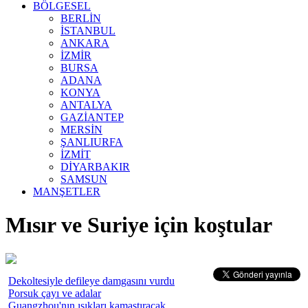
BÖLGESEL
BERLİN
İSTANBUL
ANKARA
İZMİR
BURSA
ADANA
KONYA
ANTALYA
GAZİANTEP
MERSİN
ŞANLIURFA
İZMİT
DİYARBAKIR
SAMSUN
MANŞETLER
Mısır ve Suriye için koştular
Dekoltesiyle defileye damgasını vurdu
Porsuk çayı ve adalar
Guangzhou'nın ışıkları kamaştıracak