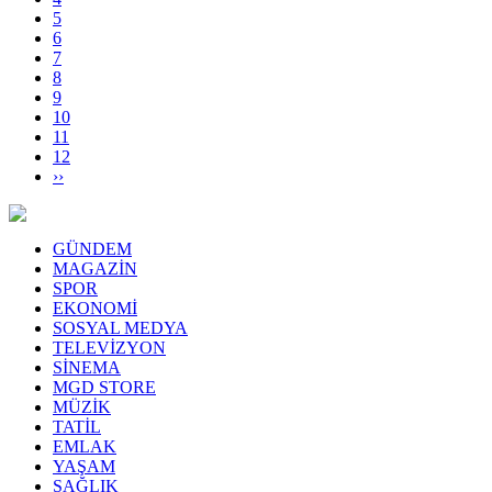
5
6
7
8
9
10
11
12
››
GÜNDEM
MAGAZİN
SPOR
EKONOMİ
SOSYAL MEDYA
TELEVİZYON
SİNEMA
MGD STORE
MÜZİK
TATİL
EMLAK
YAŞAM
SAĞLIK