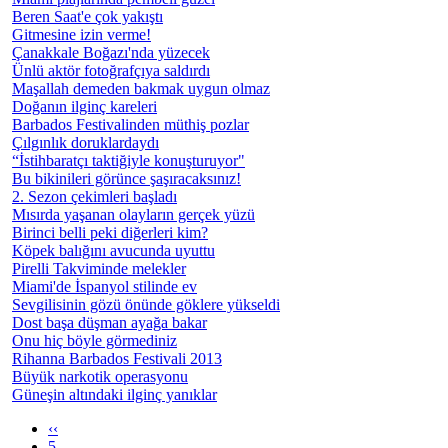
Beren Saat'e çok yakıştı
Gitmesine izin verme!
Çanakkale Boğazı'nda yüzecek
Ünlü aktör fotoğrafçıya saldırdı
Maşallah demeden bakmak uygun olmaz
Doğanın ilginç kareleri
Barbados Festivalinden müthiş pozlar
Çılgınlık doruklardaydı
“İstihbaratçı taktiğiyle konuşturuyor"
Bu bikinileri görünce şaşıracaksınız!
2. Sezon çekimleri başladı
Mısırda yaşanan olayların gerçek yüzü
Birinci belli peki diğerleri kim?
Köpek balığını avucunda uyuttu
Pirelli Takviminde melekler
Miami'de İspanyol stilinde ev
Sevgilisinin gözü önünde göklere yükseldi
Dost başa düşman ayağa bakar
Onu hiç böyle görmediniz
Rihanna Barbados Festivali 2013
Büyük narkotik operasyonu
Güneşin altındaki ilginç yanıklar
‹‹
5