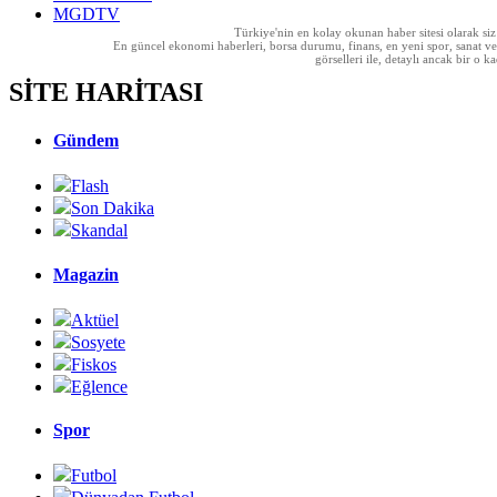
MGDTV
Türkiye'nin en kolay okunan haber sitesi olarak si
En güncel ekonomi haberleri, borsa durumu, finans, en yeni spor, sanat ve t
görselleri ile, detaylı ancak bir o
SİTE HARİTASI
Gündem
Flash
Son Dakika
Skandal
Magazin
Aktüel
Sosyete
Fiskos
Eğlence
Spor
Futbol