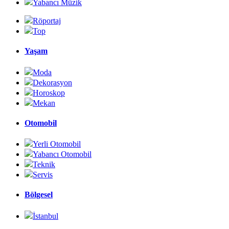
Yabancı Müzik
Röportaj
Top
Yaşam
Moda
Dekorasyon
Horoskop
Mekan
Otomobil
Yerli Otomobil
Yabancı Otomobil
Teknik
Servis
Bölgesel
İstanbul