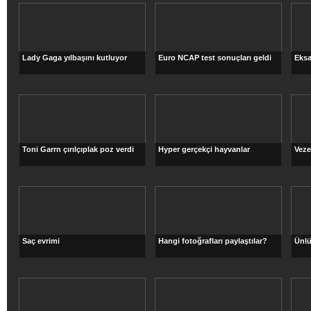
Lady Gaga yılbaşını kutluyor
Euro NCAP test sonuçları geldi
Eksa
Toni Garrn çırılçıplak poz verdi
Hyper gerçekçi hayvanlar
Veze
Saç evrimi
Hangi fotoğrafları paylaştılar?
Ünlü