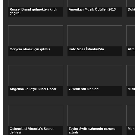
Russel Brand gülmekten kırdı
Amerikan Müzik Ödülleri 2013
Dokt
geçirdi
Meryem olmak için gitmiş
Kate Moss İstanbul'da
Afra
Angelina Jolie'ye ikinci Oscar
70'lerin stil ikonları
Mısı
Geleneksel Victoria's Secret
Taylor Swift sahnenin tozunu
Mont
defilesi
attırdı