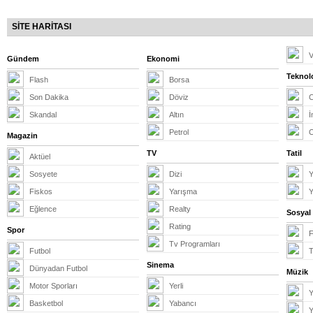
SİTE HARİTASI
V
Gündem
Ekonomi
Teknolo
Flash
Borsa
Son Dakika
Döviz
Skandal
Altın
İ
Petrol
Magazin
TV
Tatil
Aktüel
Sosyete
Dizi
Y
Fiskos
Yarışma
Y
Eğlence
Realty
Sosyal
Rating
Spor
Tv Programları
Futbol
T
Sinema
Dünyadan Futbol
Müzik
Motor Sporları
Yerli
Y
Basketbol
Yabancı
Y