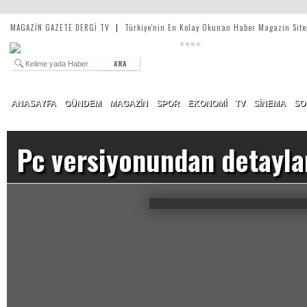
MAGAZİN GAZETE DERGİ TV
|
Türkiye'nin En Kolay Okunan Haber Magazin Site
ARA
ANASAYFA
GÜNDEM
MAGAZİN
SPOR
EKONOMİ
TV
SİNEMA
SO
Pc versiyonundan detayla