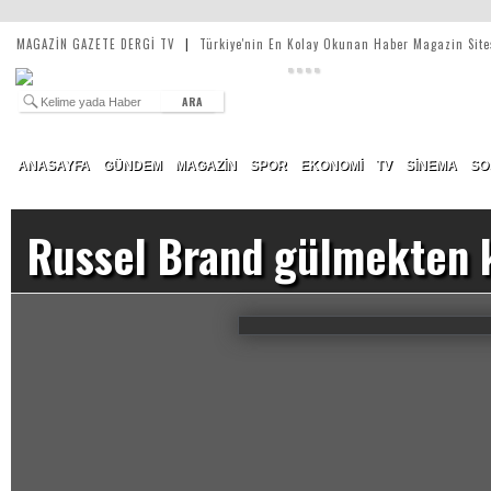
MAGAZİN GAZETE DERGİ TV
|
Türkiye'nin En Kolay Okunan Haber Magazin Site
ARA
ANASAYFA
GÜNDEM
MAGAZİN
SPOR
EKONOMİ
TV
SİNEMA
SO
Russel Brand gülmekten k