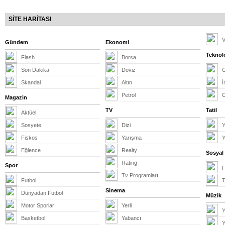
SİTE HARİTASI
V
Gündem
Ekonomi
Teknolo
Flash
Borsa
Son Dakika
Döviz
Skandal
Altın
İ
Petrol
Magazin
TV
Tatil
Aktüel
Sosyete
Dizi
Y
Fiskos
Yarışma
Y
Eğlence
Realty
Sosyal
Rating
Spor
Tv Programları
Futbol
T
Sinema
Dünyadan Futbol
Müzik
Motor Sporları
Yerli
Y
Basketbol
Yabancı
Y