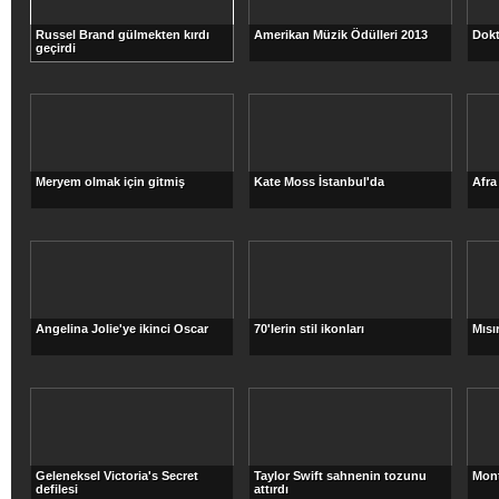
Russel Brand gülmekten kırdı
Amerikan Müzik Ödülleri 2013
Dokt
geçirdi
Meryem olmak için gitmiş
Kate Moss İstanbul'da
Afra
Angelina Jolie'ye ikinci Oscar
70'lerin stil ikonları
Mısı
Geleneksel Victoria's Secret
Taylor Swift sahnenin tozunu
Mont
defilesi
attırdı