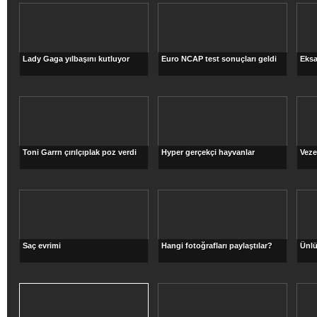
Lady Gaga yılbaşını kutluyor
Euro NCAP test sonuçları geldi
Eksa
Toni Garrn çırılçıplak poz verdi
Hyper gerçekçi hayvanlar
Veze
Saç evrimi
Hangi fotoğrafları paylaştılar?
Ünlü