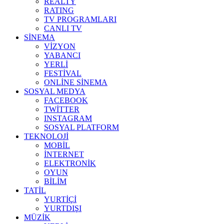
REALTY
RATING
TV PROGRAMLARI
CANLI TV
SİNEMA
VİZYON
YABANCI
YERLİ
FESTİVAL
ONLİNE SİNEMA
SOSYAL MEDYA
FACEBOOK
TWİTTER
INSTAGRAM
SOSYAL PLATFORM
TEKNOLOJİ
MOBİL
İNTERNET
ELEKTRONİK
OYUN
BİLİM
TATİL
YURTİÇİ
YURTDIŞI
MÜZİK