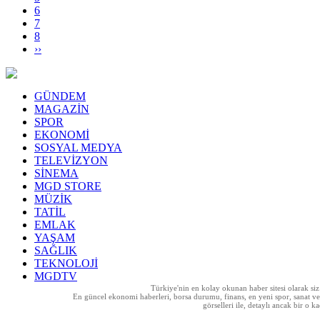
6
7
8
››
GÜNDEM
MAGAZİN
SPOR
EKONOMİ
SOSYAL MEDYA
TELEVİZYON
SİNEMA
MGD STORE
MÜZİK
TATİL
EMLAK
YAŞAM
SAĞLIK
TEKNOLOJİ
MGDTV
Türkiye'nin en kolay okunan haber sitesi olarak si
En güncel ekonomi haberleri, borsa durumu, finans, en yeni spor, sanat ve t
görselleri ile, detaylı ancak bir o