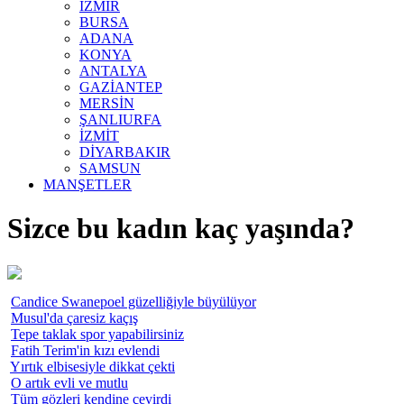
İZMİR
BURSA
ADANA
KONYA
ANTALYA
GAZİANTEP
MERSİN
ŞANLIURFA
İZMİT
DİYARBAKIR
SAMSUN
MANŞETLER
Sizce bu kadın kaç yaşında?
Candice Swanepoel güzelliğiyle büyülüyor
Musul'da çaresiz kaçış
Tepe taklak spor yapabilirsiniz
Fatih Terim'in kızı evlendi
Yırtık elbisesiyle dikkat çekti
O artık evli ve mutlu
Tüm gözleri kendine çevirdi