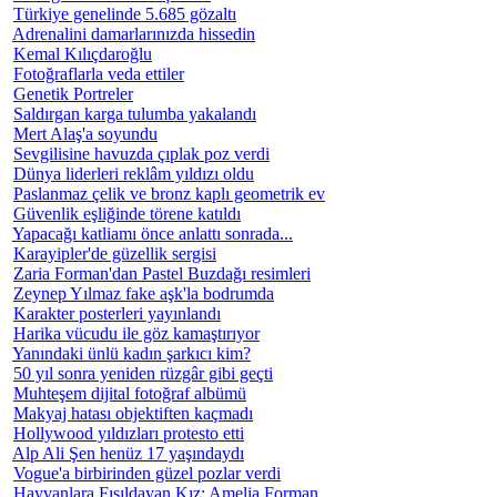
Türkiye genelinde 5.685 gözaltı
Adrenalini damarlarınızda hissedin
Kemal Kılıçdaroğlu
Fotoğraflarla veda ettiler
Genetik Portreler
Saldırgan karga tulumba yakalandı
Mert Alaş'a soyundu
Sevgilisine havuzda çıplak poz verdi
Dünya liderleri reklâm yıldızı oldu
Paslanmaz çelik ve bronz kaplı geometrik ev
Güvenlik eşliğinde törene katıldı
Yapacağı katliamı önce anlattı sonrada...
Karayipler'de güzellik sergisi
Zaria Forman'dan Pastel Buzdağı resimleri
Zeynep Yılmaz fake aşk'la bodrumda
Karakter posterleri yayınlandı
Harika vücudu ile göz kamaştırıyor
Yanındaki ünlü kadın şarkıcı kim?
50 yıl sonra yeniden rüzgâr gibi geçti
Muhteşem dijital fotoğraf albümü
Makyaj hatası objektiften kaçmadı
Hollywood yıldızları protesto etti
Alp Ali Şen henüz 17 yaşındaydı
Vogue'a birbirinden güzel pozlar verdi
Hayvanlara Fısıldayan Kız: Amelia Forman