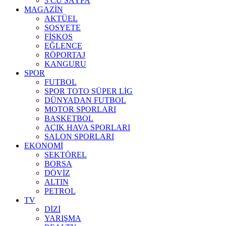
3 CÜ SAYFA
MAGAZİN
AKTÜEL
SOSYETE
FİSKOS
EĞLENCE
RÖPORTAJ
KANGURU
SPOR
FUTBOL
SPOR TOTO SÜPER LİG
DÜNYADAN FUTBOL
MOTOR SPORLARI
BASKETBOL
AÇIK HAVA SPORLARI
SALON SPORLARI
EKONOMİ
SEKTÖREL
BORSA
DÖVİZ
ALTIN
PETROL
TV
DİZİ
YARIŞMA