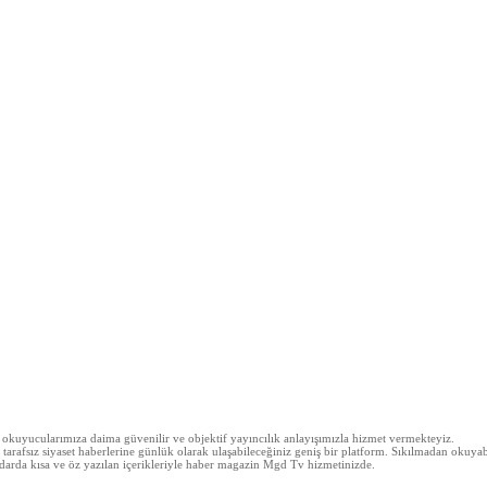
z okuyucularımıza daima güvenilir ve objektif yayıncılık anlayışımızla hizmet vermekteyiz.
arafsız siyaset haberlerine günlük olarak ulaşabileceğiniz geniş bir platform. Sıkılmadan okuyabi
 kadarda kısa ve öz yazılan içerikleriyle haber magazin Mgd Tv hizmetinizde.