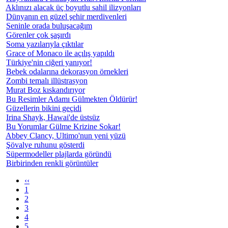
Aklınızı alacak üç boyutlu sahil ilizyonları
Dünyanın en güzel şehir merdivenleri
Seninle orada buluşacağım
Görenler çok şaşırdı
Soma yazılarıyla çıktılar
Grace of Monaco ile açılış yapıldı
Türkiye'nin ciğeri yanıyor!
Bebek odalarına dekorasyon örnekleri
Zombi temalı illüstrasyon
Murat Boz kıskandırıyor
Bu Resimler Adamı Gülmekten Öldürür!
Güzellerin bikini geçidi
Irina Shayk, Hawai'de üstsüz
Bu Yorumlar Gülme Krizine Sokar!
Abbey Clancy, Ultimo'nun yeni yüzü
Şövalye ruhunu gösterdi
Süpermodeller plajlarda göründü
Birbirinden renkli görüntüler
‹‹
1
2
3
4
5