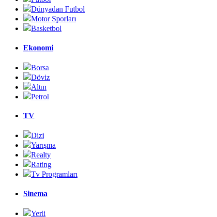
Dünyadan Futbol
Motor Sporları
Basketbol
Ekonomi
Borsa
Döviz
Altın
Petrol
TV
Dizi
Yarışma
Realty
Rating
Tv Programları
Sinema
Yerli