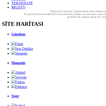
TEKNOLOJİ
MGDTV
Türkiye'nin en kolay okunan haber sitesi olarak si
En güncel ekonomi haberleri, borsa durumu, finans, en yeni spor, sanat ve t
görselleri ile, detaylı ancak bir o
SİTE HARİTASI
Gündem
Flash
Son Dakika
Skandal
Magazin
Aktüel
Sosyete
Fiskos
Eğlence
Spor
Futbol