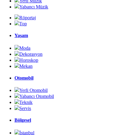
Yerli Müzik
Yabancı Müzik
Röportaj
Top
Yaşam
Moda
Dekorasyon
Horoskop
Mekan
Otomobil
Yerli Otomobil
Yabancı Otomobil
Teknik
Servis
Bölgesel
İstanbul