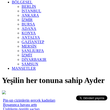
BÖLGESEL
BERLİN
İSTANBUL
ANKARA
İZMİR
BURSA
ADANA
KONYA
ANTALYA
GAZİANTEP
MERSİN
ŞANLIURFA
İZMİT
DİYARBAKIR
SAMSUN
MANŞETLER
Yeşilin her tonuna sahip Ayder
Pin-up çizimlerin gerçek kadınları
Boşanınca havası arttı
Ünlülerin örgülü saçları