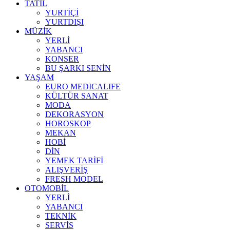
TATİL
YURTİÇİ
YURTDIŞI
MÜZİK
YERLİ
YABANCI
KONSER
BU ŞARKI SENİN
YAŞAM
EURO MEDICALIFE
KÜLTÜR SANAT
MODA
DEKORASYON
HOROSKOP
MEKAN
HOBİ
DİN
YEMEK TARİFİ
ALIŞVERİŞ
FRESH MODEL
OTOMOBİL
YERLİ
YABANCI
TEKNİK
SERVİS