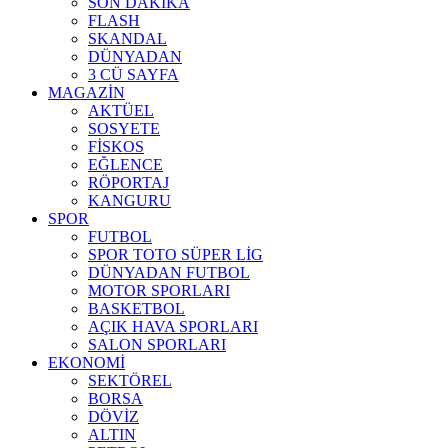
SON DAKİKA
FLASH
SKANDAL
DÜNYADAN
3 CÜ SAYFA
MAGAZİN
AKTÜEL
SOSYETE
FİSKOS
EĞLENCE
RÖPORTAJ
KANGURU
SPOR
FUTBOL
SPOR TOTO SÜPER LİG
DÜNYADAN FUTBOL
MOTOR SPORLARI
BASKETBOL
AÇIK HAVA SPORLARI
SALON SPORLARI
EKONOMİ
SEKTÖREL
BORSA
DÖVİZ
ALTIN