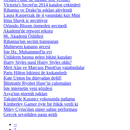
Victoria's Secret'ın 2014 katalog çekimleri
Rihanna ve Drake'in aşkları alevlendi
Laura Kasperzak ile 4 yaşındaki kızı Mini
Irina Shayk iç geçirtiyor
Orlando Bloom öpmeden geçmedi
Akademi'de retweet rekoru
86. Akademi Ödülleri
Rihanna'nın seçimi transparan
Muhteşem kapanış gecesi
İşte Hz. Muhammed'in evi
Ünlülerin başına gelen bikini kazaları
Harry Styles nasıl Hurry Styles oldu?
Mert Alaş ve Marcuss Pigott'un yatağındalar
Paris Hilton bikinisi ile kıskandırdı
Kate Upton bu dünyadan değil!
İllüstratör Ryohei Hase’in çalışmaları
İşte internetin yeni gözdesi
Asya'nın gizemli ışıkları
Taksim'de Kazancı yokuşunda patlama
Kimberley Garner öyle bir frikik verdi ki
Miley Cyrus'dan süper sahne performası
Gerçek sevgiliden pasta geldi
‹‹
1