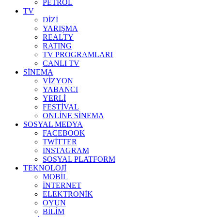
PETROL
TV
DİZİ
YARIŞMA
REALTY
RATING
TV PROGRAMLARI
CANLI TV
SİNEMA
VİZYON
YABANCI
YERLİ
FESTİVAL
ONLİNE SİNEMA
SOSYAL MEDYA
FACEBOOK
TWİTTER
INSTAGRAM
SOSYAL PLATFORM
TEKNOLOJİ
MOBİL
İNTERNET
ELEKTRONİK
OYUN
BİLİM