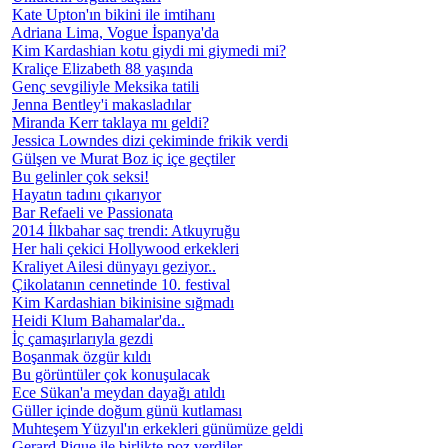
Kate Upton'ın bikini ile imtihanı
Adriana Lima, Vogue İspanya'da
Kim Kardashian kotu giydi mi giymedi mi?
Kraliçe Elizabeth 88 yaşında
Genç sevgiliyle Meksika tatili
Jenna Bentley'i makasladılar
Miranda Kerr taklaya mı geldi?
Jessica Lowndes dizi çekiminde frikik verdi
Gülşen ve Murat Boz iç içe geçtiler
Bu gelinler çok seksi!
Hayatın tadını çıkarıyor
Bar Refaeli ve Passionata
2014 İlkbahar saç trendi: Atkuyruğu
Her hali çekici Hollywood erkekleri
Kraliyet Ailesi dünyayı geziyor..
Çikolatanın cennetinde 10. festival
Kim Kardashian bikinisine sığmadı
Heidi Klum Bahamalar'da..
İç çamaşırlarıyla gezdi
Boşanmak özgür kıldı
Bu görüntüler çok konuşulacak
Ece Sükan'a meydan dayağı atıldı
Güller içinde doğum günü kutlaması
Muhteşem Yüzyıl'ın erkekleri günümüze geldi
Gerard Pique ile birlikte poz verdiler