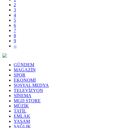
2
3
4
5
6
7
8
9
››
GÜNDEM
MAGAZİN
SPOR
EKONOMİ
SOSYAL MEDYA
TELEVİZYON
SİNEMA
MGD STORE
MÜZİK
TATİL
EMLAK
YAŞAM
SAĞLIK