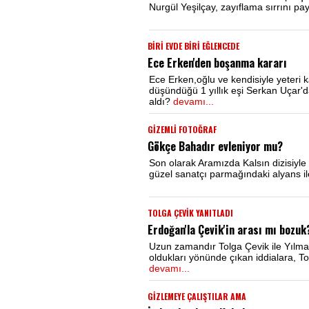
Nurgül Yeşilçay, zayıflama sırrını pa
BİRİ EVDE BİRİ EĞLENCEDE
Ece Erken'den boşanma kararı
Ece Erken,oğlu ve kendisiyle yeteri k
düşündüğü 1 yıllık eşi Serkan Uçar'
aldı?
devamı...
GİZEMLİ FOTOĞRAF
Gökçe Bahadır evleniyor mu?
Son olarak Aramızda Kalsın dizisiyl
güzel sanatçı parmağındaki alyans il
TOLGA ÇEVİK YANITLADI
Erdoğan'la Çevik'in arası mı bozuk
Uzun zamandır Tolga Çevik ile Yılma
oldukları yönünde çıkan iddialara, T
devamı...
GİZLEMEYE ÇALIŞTILAR AMA