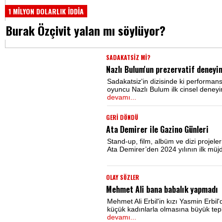
1 MİLYON DOLARLIK İDDİA
Burak Özçivit yalan mı söylüyor?
SADAKATSİZ Mİ?
Nazlı Bulum'un prezervatif deneyi
Sadakatsiz'in dizisinde ki performansı
oyuncu Nazlı Bulum ilk cinsel deneyi
devamı...
GERİ DÖNDÜ
Ata Demirer ile Gazino Günleri
Stand-up, film, albüm ve dizi projeleri
Ata Demirer’den 2024 yılının ilk müjd
OLAY SÖZLER
Mehmet Ali bana babalık yapmadı
Mehmet Ali Erbil'in kızı Yasmin Erbi
küçük kadınlarla olmasına büyük tepki
devamı...