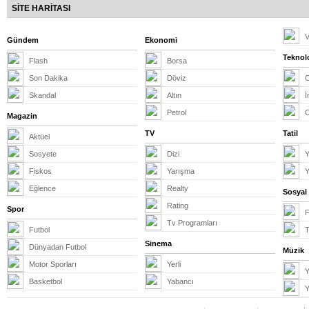
SİTE HARİTASI
V
Gündem
Ekonomi
Teknolo
Flash
Borsa
Son Dakika
Döviz
Skandal
Altın
İ
Petrol
Magazin
TV
Tatil
Aktüel
Sosyete
Dizi
Y
Fiskos
Yarışma
Y
Eğlence
Realty
Sosyal
Rating
Spor
Tv Programları
Futbol
T
Sinema
Dünyadan Futbol
Müzik
Motor Sporları
Yerli
Y
Basketbol
Yabancı
Y