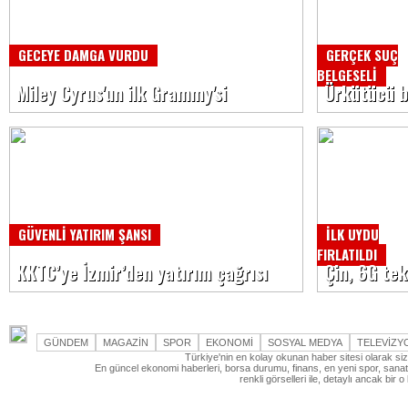
GECEYE DAMGA VURDU
GERÇEK SUÇ
BELGESELİ
Miley Cyrus'un ilk Grammy'si
Ürkütücü bi
GÜVENLİ YATIRIM ŞANSI
İLK UYDU
FIRLATILDI
KKTC’ye İzmir’den yatırım çağrısı
Çin, 6G tek
GÜNDEM
MAGAZİN
SPOR
EKONOMİ
SOSYAL MEDYA
TELEVİZY
Türkiye'nin en kolay okunan haber sitesi olarak si
En güncel ekonomi haberleri, borsa durumu, finans, en yeni spor, sanat 
renkli görselleri ile, detaylı ancak bi