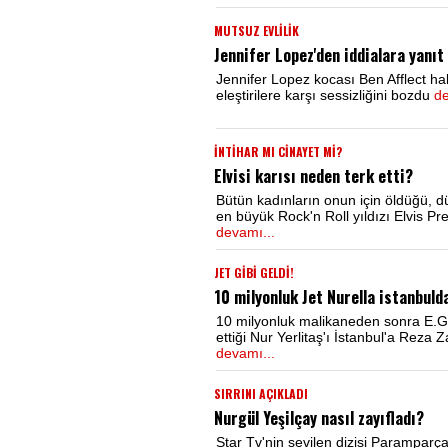
MUTSUZ EVLİLİK
Jennifer Lopez'den iddialara yanıt
Jennifer Lopez kocası Ben Afflect ha
eleştirilere karşı sessizliğini bozdu
de
İNTİHAR MI CİNAYET Mİ?
Elvisi karısı neden terk etti?
Bütün kadınların onun için öldüğü, 
en büyük Rock'n Roll yıldızı Elvis Pre
devamı...
JET GİBİ GELDİ!
10 milyonluk Jet Nurella istanbuld
10 milyonluk malikaneden sonra E.
ettiği Nur Yerlitaş'ı İstanbul'a Reza Z
devamı...
SIRRINI AÇIKLADI
Nurgül Yeşilçay nasıl zayıfladı?
Star Tv'nin sevilen dizisi Paramparça