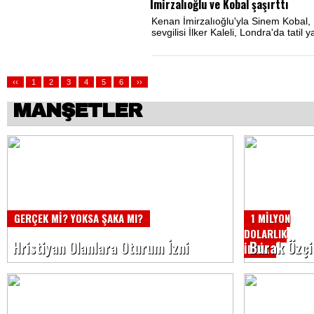
İmirzalıoğlu ve Kobal şaşırttı
Kenan İmirzalıoğlu'yla Sinem Kobal, 
sevgilisi İlker Kaleli, Londra'da tatil 
‹‹
1
2
3
4
5
6
››
MANŞETLER
GERÇEK Mİ? YOKSA ŞAKA MI?
1 MİLYON
DOLARLIK
Hristiyan Olanlara Oturum İzni
Burak Özçi
İDDİA