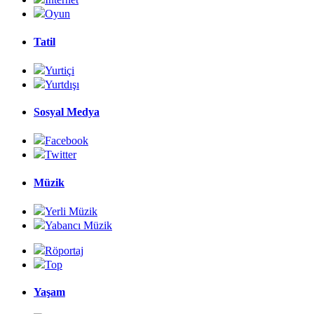
Oyun
Tatil
Yurtiçi
Yurtdışı
Sosyal Medya
Facebook
Twitter
Müzik
Yerli Müzik
Yabancı Müzik
Röportaj
Top
Yaşam