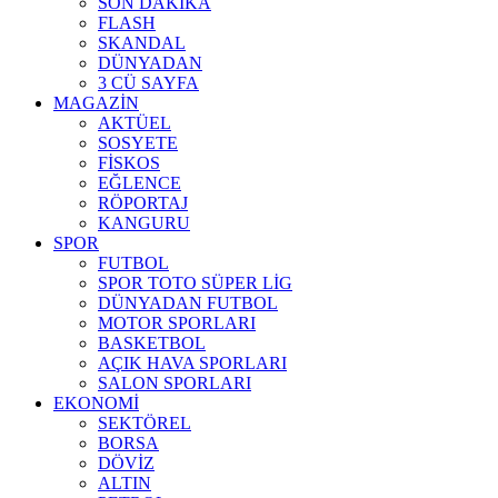
SON DAKİKA
FLASH
SKANDAL
DÜNYADAN
3 CÜ SAYFA
MAGAZİN
AKTÜEL
SOSYETE
FİSKOS
EĞLENCE
RÖPORTAJ
KANGURU
SPOR
FUTBOL
SPOR TOTO SÜPER LİG
DÜNYADAN FUTBOL
MOTOR SPORLARI
BASKETBOL
AÇIK HAVA SPORLARI
SALON SPORLARI
EKONOMİ
SEKTÖREL
BORSA
DÖVİZ
ALTIN