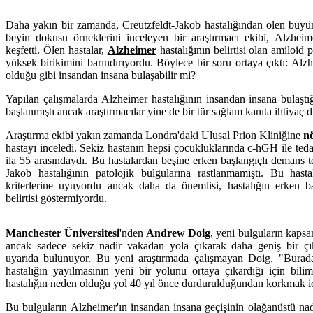
Daha yakın bir zamanda, Creutzfeldt-Jakob hastalığından ölen büy
beyin dokusu örneklerini inceleyen bir araştırmacı ekibi, Alzheimer 
keşfetti. Ölen hastalar,
Alzheimer
hastalığının belirtisi olan amiloid 
yüksek birikimini barındırıyordu. Böylece bir soru ortaya çıktı: Alzh
olduğu gibi insandan insana bulaşabilir mi?
Yapılan çalışmalarda Alzheimer hastalığının insandan insana bulaştı
başlanmıştı ancak araştırmacılar yine de bir tür sağlam kanıta ihtiyaç
Araştırma ekibi yakın zamanda Londra'daki Ulusal Prion Kliniğine
nö
hastayı inceledi. Sekiz hastanın hepsi çocukluklarında c-hGH ile teda
ila 55 arasındaydı. Bu hastalardan beşine erken başlangıçlı demans 
Jakob hastalığının patolojik bulgularına rastlanmamıştı. Bu has
kriterlerine uyuyordu ancak daha da önemlisi, hastalığın erken ba
belirtisi göstermiyordu.
Manchester Üniversitesi
'nden
Andrew Doig
, yeni bulguların kapsa
ancak sadece sekiz nadir vakadan yola çıkarak daha geniş bir ç
uyarıda bulunuyor. Bu yeni araştırmada çalışmayan Doig, "Burada 
hastalığın yayılmasının yeni bir yolunu ortaya çıkardığı için bili
hastalığın neden olduğu yol 40 yıl önce durdurulduğundan korkmak iç
Bu bulguların Alzheimer'ın insandan insana geçişinin olağanüstü nadi