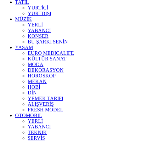
TATİL
YURTİÇİ
YURTDIŞI
MÜZİK
YERLİ
YABANCI
KONSER
BU ŞARKI SENİN
YAŞAM
EURO MEDICALIFE
KÜLTÜR SANAT
MODA
DEKORASYON
HOROSKOP
MEKAN
HOBİ
DİN
YEMEK TARİFİ
ALIŞVERİŞ
FRESH MODEL
OTOMOBİL
YERLİ
YABANCI
TEKNİK
SERVİS