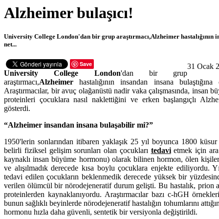
Alzheimer bulaşıcı!
University College London'dan bir grup araştırmacı,Alzheimer hastalığının in
net...
Save
31 Ocak 
University College London
'dan bir grup
araştırmacı,
Alzheimer
hastalığının insandan insana bulaştığına d
Araştırmacılar, bir avuç olağanüstü nadir vaka çalışmasında, insan 
proteinleri çocuklara nasıl naklettiğini ve erken başlangıçlı Al
gösterdi.
“Alzheimer insandan insana bulaşabilir mi?”
1950'lerin sonlarından itibaren yaklaşık 25 yıl boyunca 1800 küs
belirli fiziksel gelişim sorunları olan çocukları
tedavi
etmek için ara
kaynaklı insan büyüme hormonu) olarak bilinen hormon, ölen kişileri
ve alışılmadık derecede kısa boylu çocuklara enjekte ediliyordu. 
tedavi edilen çocukların beklenmedik derecede yüksek bir yüzdesinde
verilen ölümcül bir nörodejeneratif durum gelişti. Bu hastalık, prion a
proteinlerden kaynaklanıyordu. Araştırmacılar bazı c-hGH örneklerin
bunun sağlıklı beyinlerde nörodejeneratif hastalığın tohumlarını attığı
hormonu hızla daha güvenli, sentetik bir versiyonla değiştirildi.