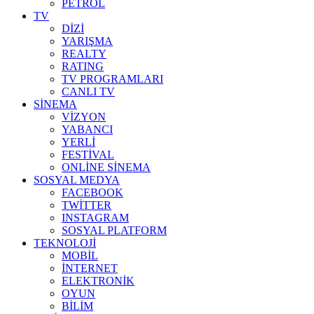
PETROL
TV
DİZİ
YARIŞMA
REALTY
RATING
TV PROGRAMLARI
CANLI TV
SİNEMA
VİZYON
YABANCI
YERLİ
FESTİVAL
ONLİNE SİNEMA
SOSYAL MEDYA
FACEBOOK
TWİTTER
INSTAGRAM
SOSYAL PLATFORM
TEKNOLOJİ
MOBİL
İNTERNET
ELEKTRONİK
OYUN
BİLİM