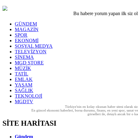
Bu habere yorum yapan ilk siz o
GÜNDEM
MAGAZİN
SPOR
EKONOMİ
SOSYAL MEDYA
TELEVİZYON
SİNEMA
MGD STORE
MÜZİK
TATİL
EMLAK
YAŞAM
SAĞLIK
TEKNOLOJİ
MGDTV
Türkiye'nin en kolay okunan haber sitesi olarak si
En güncel ekonomi haberleri, borsa durumu, finans, en yeni spor, sanat ve t
görselleri ile, detaylı ancak bir o
SİTE HARİTASI
Gündem