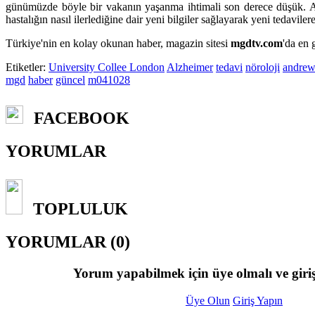
günümüzde böyle bir vakanın yaşanma ihtimali son derece düşük. A
hastalığın nasıl ilerlediğine dair yeni bilgiler sağlayarak yeni tedaviler
Türkiye'nin en kolay okunan haber, magazin sitesi
mgdtv.com
'da en 
Etiketler:
University Collee London
Alzheimer
tedavi
nöroloji
andrew
mgd
haber
güncel
m041028
FACEBOOK
YORUMLAR
TOPLULUK
YORUMLAR (0)
Yorum yapabilmek için üye olmalı ve giriş
Üye Olun
Giriş Yapın