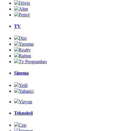
Döviz
Altın
Petrol
TV
Dizi
Yarışma
Realty
Rating
Tv Programları
Sinema
Yerli
Yabancı
Vizyon
Teknoloji
Cep
İnternet