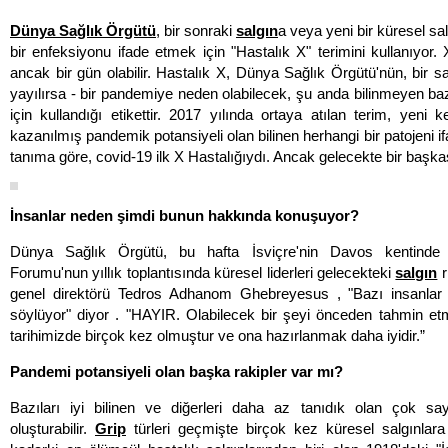
Dünya Sağlık Örgütü
, bir sonraki
salgın
a veya yeni bir küresel sa
bir enfeksiyonu ifade etmek için "Hastalık X" terimini kullanıyor.
ancak bir gün olabilir. Hastalık X, Dünya Sağlık Örgütü'nün, bir s
yayılırsa - bir pandemiye neden olabilecek, şu anda bilinmeyen baz
için kullandığı etikettir. 2017 yılında ortaya atılan terim, yeni 
kazanılmış pandemik potansiyeli olan bilinen herhangi bir patojeni ifad
tanıma göre, covid-19 ilk X Hastalığıydı. Ancak gelecekte bir başkası
İnsanlar neden şimdi bunun hakkında konuşuyor?
Dünya Sağlık Örgütü, bu hafta İsviçre'nin Davos kentind
Forumu'nun yıllık toplantısında küresel liderleri gelecekteki
salgın
r
genel direktörü Tedros Adhanom Ghebreyesus , "Bazı insanlar 
söylüyor" diyor . "HAYIR. Olabilecek bir şeyi önceden tahmin e
tarihimizde birçok kez olmuştur ve ona hazırlanmak daha iyidir.”
Pandemi potansiyeli olan başka rakipler var mı?
Bazıları iyi bilinen ve diğerleri daha az tanıdık olan çok say
oluşturabilir.
Grip
türleri geçmişte birçok kez küresel salgınlar