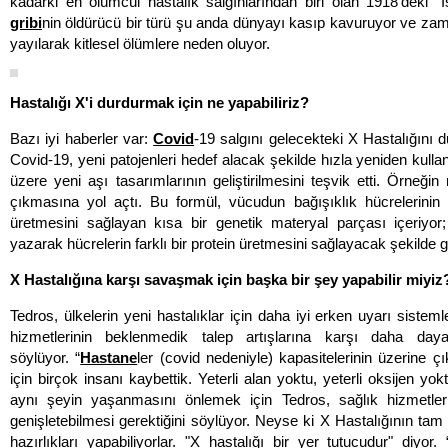
kadarki en ölümcül hastalık salgınlarından biri olan 1918'deki "İ
gribi
nin öldürücü bir türü şu anda dünyayı kasıp kavuruyor ve z
yayılarak kitlesel ölümlere neden oluyor.
Hastalığı X'i durdurmak için ne yapabiliriz?
Bazı iyi haberler var:
Covid
-19 salgını gelecekteki X Hastalığını d
Covid-19, yeni patojenleri hedef alacak şekilde hızla yeniden kullan
üzere yeni aşı tasarımlarının geliştirilmesini teşvik etti. Örne
çıkmasına yol açtı. Bu formül, vücudun bağışıklık hücrelerinin k
üretmesini sağlayan kısa bir genetik materyal parçası içeriyo
yazarak hücrelerin farklı bir protein üretmesini sağlayacak şekilde gü
X Hastalığına karşı savaşmak için başka bir şey yapabilir miyiz
Tedros, ülkelerin yeni hastalıklar için daha iyi erken uyarı sisteml
hizmetlerinin beklenmedik talep artışlarına karşı daha daya
söylüyor. “
Hastane
ler (covid nedeniyle) kapasitelerinin üzerine ç
için birçok insanı kaybettik. Yeterli alan yoktu, yeterli oksijen yok
aynı şeyin yaşanmasını önlemek için Tedros, sağlık hizmetlerin
genişletebilmesi gerektiğini söylüyor. Neyse ki X Hastalığının tam
hazırlıkları yapabiliyorlar. "X hastalığı bir yer tutucudur" diyor