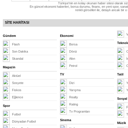
Türkiye'nin en kolay okunan haber sitesi olarak si
En güncel ekonomi haberleri, borsa durumu, finans, en yeni spor, sanat 
renkli görselleri ile, detaylı ancak bi
SİTE HARİTASI
V
Gündem
Ekonomi
Teknolo
Flash
Borsa
Son Dakika
Döviz
Skandal
Altın
İ
Petrol
Magazin
TV
Tatil
Aktüel
Sosyete
Dizi
Y
Fiskos
Yarışma
Y
Eğlence
Realty
Sosyal
Rating
Spor
Tv Programları
Futbol
T
Sinema
Dünyadan Futbol
Müzik