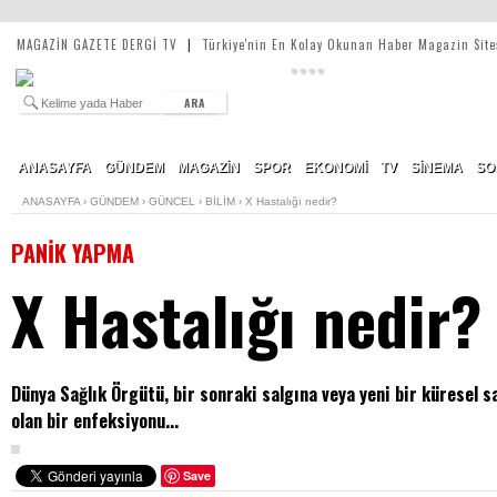
MAGAZİN GAZETE DERGİ TV
|
Türkiye'nin En Kolay Okunan Haber Magazin Site
ARA
ANASAYFA
GÜNDEM
MAGAZİN
SPOR
EKONOMİ
TV
SİNEMA
SO
ANASAYFA
›
GÜNDEM
›
GÜNCEL
›
BİLİM
›
X Hastalığı nedir?
PANİK YAPMA
X Hastalığı nedir?
Dünya Sağlık Örgütü, bir sonraki salgına veya yeni bir küresel s
olan bir enfeksiyonu...
Save