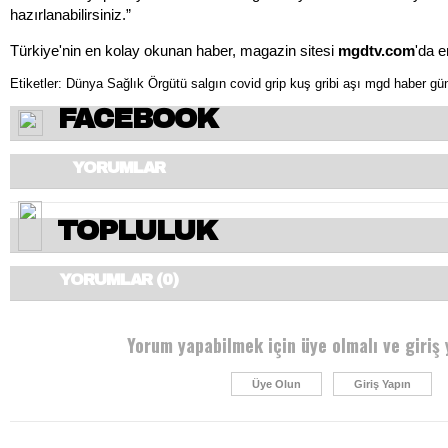
hazırlanabilirsiniz.”
Türkiye'nin en kolay okunan haber, magazin sitesi
mgdtv.com
'da e
Etiketler:
Dünya Sağlık Örgütü
salgın
covid
grip
kuş gribi
aşı
mgd
haber
gü
FACEBOOK
YORUMLAR
TOPLULUK
YORUMLAR (0)
Yorum yapabilmek için üye olmalı ve giriş 
Üye Olun
Giriş Yapın