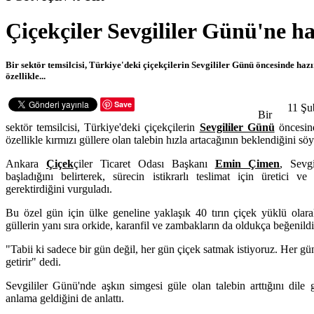
Çiçekçiler Sevgililer Günü'ne ha
Bir sektör temsilcisi, Türkiye'deki çiçekçilerin Sevgililer Günü öncesinde hazı
özellikle...
Save
11 Şu
Bir
sektör temsilcisi, Türkiye'deki çiçekçilerin
Sevgililer Günü
öncesind
özellikle kırmızı güllere olan talebin hızla artacağının beklendiğini söy
Ankara
Çiçek
çiler Ticaret Odası Başkanı
Emin Çimen
, Sevgi
başladığını belirterek, sürecin istikrarlı teslimat için üretici ve
gerektirdiğini vurguladı.
Bu özel gün için ülke geneline yaklaşık 40 tırın çiçek yüklü olarak
güllerin yanı sıra orkide, karanfil ve zambakların da oldukça beğenildi
"Tabii ki sadece bir gün değil, her gün çiçek satmak istiyoruz. Her gü
getirir" dedi.
Sevgililer Günü'nde aşkın simgesi güle olan talebin arttığını dile 
anlama geldiğini de anlattı.