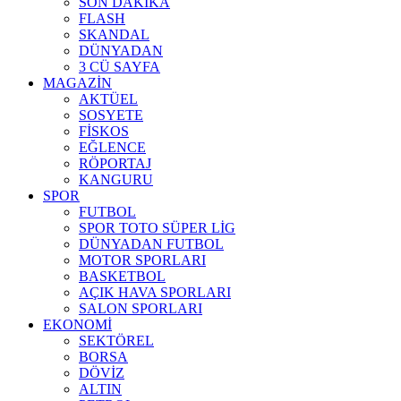
SON DAKİKA
FLASH
SKANDAL
DÜNYADAN
3 CÜ SAYFA
MAGAZİN
AKTÜEL
SOSYETE
FİSKOS
EĞLENCE
RÖPORTAJ
KANGURU
SPOR
FUTBOL
SPOR TOTO SÜPER LİG
DÜNYADAN FUTBOL
MOTOR SPORLARI
BASKETBOL
AÇIK HAVA SPORLARI
SALON SPORLARI
EKONOMİ
SEKTÖREL
BORSA
DÖVİZ
ALTIN