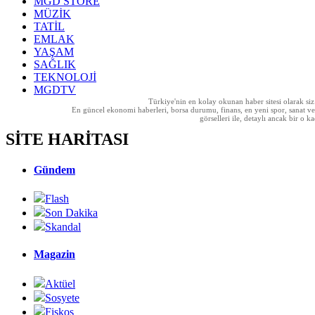
MGD STORE
MÜZİK
TATİL
EMLAK
YAŞAM
SAĞLIK
TEKNOLOJİ
MGDTV
Türkiye'nin en kolay okunan haber sitesi olarak si
En güncel ekonomi haberleri, borsa durumu, finans, en yeni spor, sanat ve t
görselleri ile, detaylı ancak bir o
SİTE HARİTASI
Gündem
Flash
Son Dakika
Skandal
Magazin
Aktüel
Sosyete
Fiskos