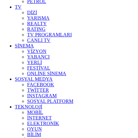
PETROL
TV
DİZİ
YARIŞMA
REALTY
RATING
TV PROGRAMLARI
CANLI TV
SİNEMA
VİZYON
YABANCI
YERLİ
FESTİVAL
ONLİNE SİNEMA
SOSYAL MEDYA
FACEBOOK
TWİTTER
INSTAGRAM
SOSYAL PLATFORM
TEKNOLOJİ
MOBİL
İNTERNET
ELEKTRONİK
OYUN
BİLİM