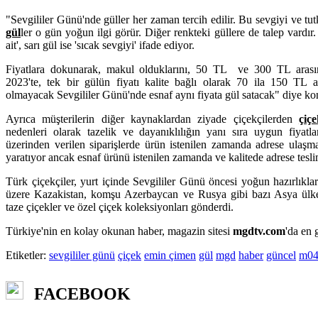
"Sevgililer Günü'nde güller her zaman tercih edilir. Bu sevgiyi ve tut
gül
ler o gün yoğun ilgi görür. Diğer renkteki güllere de talep vardı
ait', sarı gül ise 'sıcak sevgiyi' ifade ediyor.
Fiyatlara dokunarak, makul olduklarını, 50 TL ve 300 TL arasınd
2023'te, tek bir gülün fiyatı kalite bağlı olarak 70 ila 150 TL ar
olmayacak Sevgililer Günü'nde esnaf aynı fiyata gül satacak" diye ko
Ayrıca müşterilerin diğer kaynaklardan ziyade çiçekçilerden
çiç
nedenleri olarak tazelik ve dayanıklılığın yanı sıra uygun fiyatlar
üzerinden verilen siparişlerde ürün istenilen zamanda adrese ulaşm
yaratıyor ancak esnaf ürünü istenilen zamanda ve kalitede adrese tesl
Türk çiçekçiler, yurt içinde Sevgililer Günü öncesi yoğun hazırlıkla
üzere Kazakistan, komşu Azerbaycan ve Rusya gibi bazı Asya ülke
taze çiçekler ve özel çiçek koleksiyonları gönderdi.
Türkiye'nin en kolay okunan haber, magazin sitesi
mgdtv.com
'da en 
Etiketler:
sevgililer günü
çiçek
emin çimen
gül
mgd
haber
güncel
m04
FACEBOOK