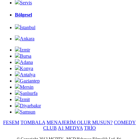
Servis
Bölgesel
İstanbul
Ankara
İzmir
Bursa
Adana
Konya
Antalya
Gaziantep
Mersin
Şanlıurfa
İzmit
Diyarbakır
Samsun
FESEM
TOMBALA
MENAJERİM OLUR MUSUN?
COMEDY
CLUB
A1 MEDYA
TRİO
© Copyright 2013 MGDTV - MGD Haber ve Filmcilik Ltd. Şti.