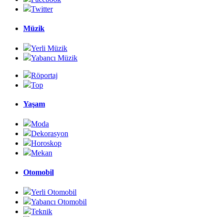
Twitter
Müzik
Yerli Müzik
Yabancı Müzik
Röportaj
Top
Yaşam
Moda
Dekorasyon
Horoskop
Mekan
Otomobil
Yerli Otomobil
Yabancı Otomobil
Teknik