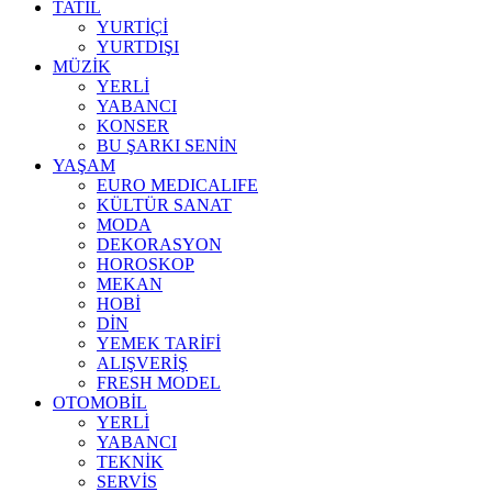
TATİL
YURTİÇİ
YURTDIŞI
MÜZİK
YERLİ
YABANCI
KONSER
BU ŞARKI SENİN
YAŞAM
EURO MEDICALIFE
KÜLTÜR SANAT
MODA
DEKORASYON
HOROSKOP
MEKAN
HOBİ
DİN
YEMEK TARİFİ
ALIŞVERİŞ
FRESH MODEL
OTOMOBİL
YERLİ
YABANCI
TEKNİK
SERVİS