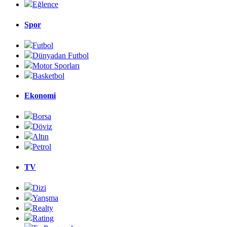
Eğlence
Spor
Futbol
Dünyadan Futbol
Motor Sporları
Basketbol
Ekonomi
Borsa
Döviz
Altın
Petrol
TV
Dizi
Yarışma
Realty
Rating