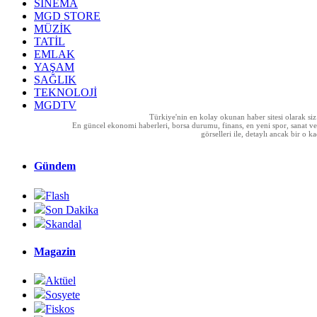
SİNEMA
MGD STORE
MÜZİK
TATİL
EMLAK
YAŞAM
SAĞLIK
TEKNOLOJİ
MGDTV
Türkiye'nin en kolay okunan haber sitesi olarak si
En güncel ekonomi haberleri, borsa durumu, finans, en yeni spor, sanat ve t
görselleri ile, detaylı ancak bir o
Gündem
Flash
Son Dakika
Skandal
Magazin
Aktüel
Sosyete
Fiskos