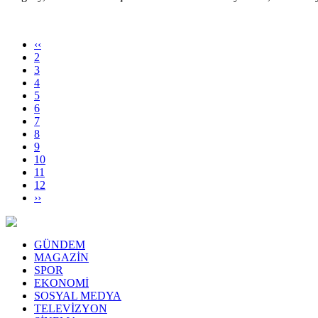
‹‹
2
3
4
5
6
7
8
9
10
11
12
››
GÜNDEM
MAGAZİN
SPOR
EKONOMİ
SOSYAL MEDYA
TELEVİZYON