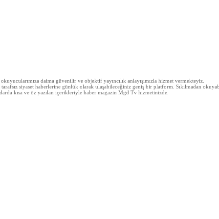
z okuyucularımıza daima güvenilir ve objektif yayıncılık anlayışımızla hizmet vermekteyiz.
arafsız siyaset haberlerine günlük olarak ulaşabileceğiniz geniş bir platform. Sıkılmadan okuyabi
 kadarda kısa ve öz yazılan içerikleriyle haber magazin Mgd Tv hizmetinizde.