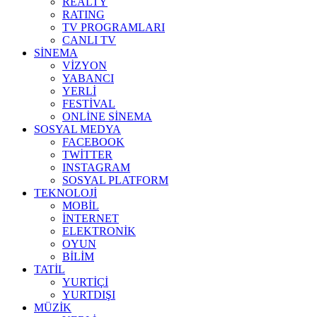
REALTY
RATING
TV PROGRAMLARI
CANLI TV
SİNEMA
VİZYON
YABANCI
YERLİ
FESTİVAL
ONLİNE SİNEMA
SOSYAL MEDYA
FACEBOOK
TWİTTER
INSTAGRAM
SOSYAL PLATFORM
TEKNOLOJİ
MOBİL
İNTERNET
ELEKTRONİK
OYUN
BİLİM
TATİL
YURTİÇİ
YURTDIŞI
MÜZİK