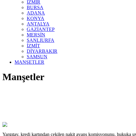
İZMİR
BURSA
ADANA
KONYA
ANTALYA
GAZİANTEP
MERSİN
ŞANLIURFA
İZMİT
DİYARBAKIR
SAMSUN
MANŞETLER
Manşetler
Yargıtay, kredi kartından çekilen nakit avans komisyonunu, hukuka uy