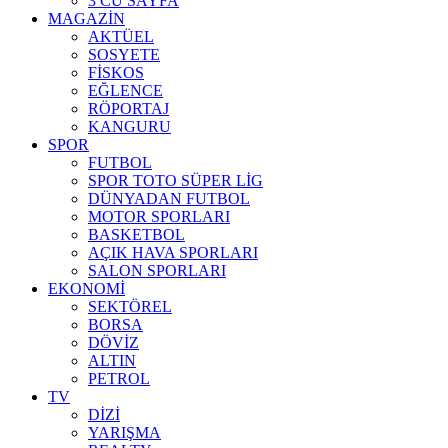
3 CÜ SAYFA
MAGAZİN
AKTÜEL
SOSYETE
FİSKOS
EĞLENCE
RÖPORTAJ
KANGURU
SPOR
FUTBOL
SPOR TOTO SÜPER LİG
DÜNYADAN FUTBOL
MOTOR SPORLARI
BASKETBOL
AÇIK HAVA SPORLARI
SALON SPORLARI
EKONOMİ
SEKTÖREL
BORSA
DÖVİZ
ALTIN
PETROL
TV
DİZİ
YARIŞMA