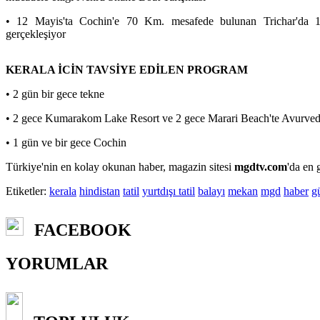
• 12 Mayis'ta Cochin'e 70 Km. mesafede bulunan Trichar'da 10
gerçekleşiyor
KERALA İCİN TAVSİYE EDİLEN PROGRAM
• 2 gün bir gece tekne
• 2 gece Kumarakom Lake Resort ve 2 gece Marari Beach'te Avurve
• 1 gün ve bir gece Cochin
Türkiye'nin en kolay okunan haber, magazin sitesi
mgdtv.com
'da en 
Etiketler:
kerala
hindistan
tatil
yurtdışı tatil
balayı
mekan
mgd
haber
g
FACEBOOK
YORUMLAR