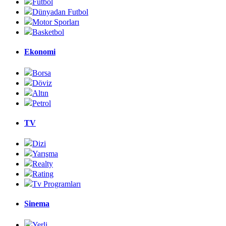
Futbol
Dünyadan Futbol
Motor Sporları
Basketbol
Ekonomi
Borsa
Döviz
Altın
Petrol
TV
Dizi
Yarışma
Realty
Rating
Tv Programları
Sinema
Yerli