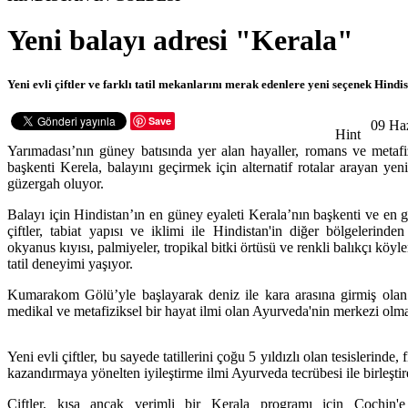
Yeni balayı adresi "Kerala"
Yeni evli çiftler ve farklı tatil mekanlarını merak edenlere yeni seçenek Hindi
Save
09 Haz
Hint
Yarımadası’nın güney batısında yer alan hayaller, romans ve metafi
başkenti Kerela, balayını geçirmek için alternatif rotalar arayan yeni 
güzergah oluyor.
Balayı için Hindistan’ın en güney eyaleti Kerala’nın başkenti ve en g
çiftler, tabiat yapısı ve iklimi ile Hindistan'in diğer bölgelerinde
okyanus kıyısı, palmiyeler, tropikal bitki örtüsü ve renkli balıkçı köyle
tatil deneyimi yaşıyor.
Kumarakom Gölü’yle başlayarak deniz ile kara arasına girmiş olan
medikal ve metafiziksel bir hayat ilmi olan Ayurveda'nin merkezi olma 
Yeni evli çiftler, bu sayede tatillerini çoğu 5 yıldızlı olan tesislerinde,
kazandırmaya yönelten iyileştirme ilmi Ayurveda tecrübesi ile birleştir
Çiftler, kısa ancak verimli bir Kerala programı için Cochin'e