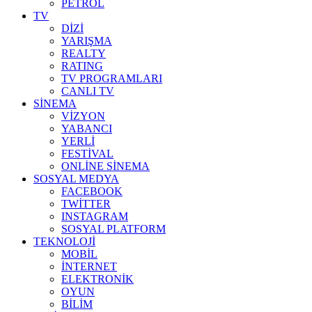
PETROL
TV
DİZİ
YARIŞMA
REALTY
RATING
TV PROGRAMLARI
CANLI TV
SİNEMA
VİZYON
YABANCI
YERLİ
FESTİVAL
ONLİNE SİNEMA
SOSYAL MEDYA
FACEBOOK
TWİTTER
INSTAGRAM
SOSYAL PLATFORM
TEKNOLOJİ
MOBİL
İNTERNET
ELEKTRONİK
OYUN
BİLİM