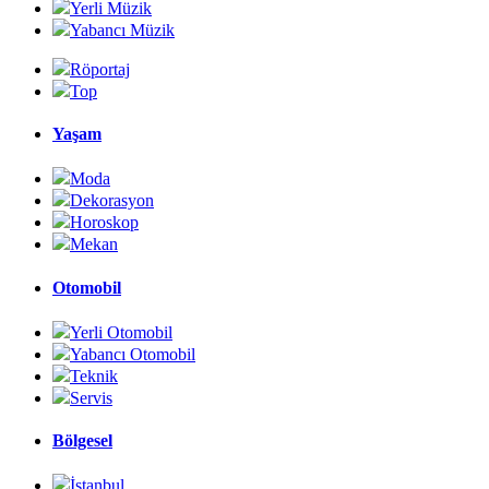
Yerli Müzik
Yabancı Müzik
Röportaj
Top
Yaşam
Moda
Dekorasyon
Horoskop
Mekan
Otomobil
Yerli Otomobil
Yabancı Otomobil
Teknik
Servis
Bölgesel
İstanbul