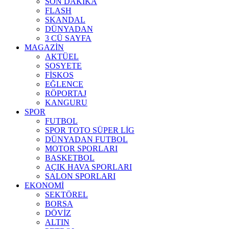
SON DAKİKA
FLASH
SKANDAL
DÜNYADAN
3 CÜ SAYFA
MAGAZİN
AKTÜEL
SOSYETE
FİSKOS
EĞLENCE
RÖPORTAJ
KANGURU
SPOR
FUTBOL
SPOR TOTO SÜPER LİG
DÜNYADAN FUTBOL
MOTOR SPORLARI
BASKETBOL
AÇIK HAVA SPORLARI
SALON SPORLARI
EKONOMİ
SEKTÖREL
BORSA
DÖVİZ
ALTIN