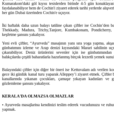
Kumarakom'daki göl kıyısı tesislerden birinde 4-5 gün konaklay
faydalanabiliyor hem de Cochin'i ziyaret ederek tarihi yerlerde alışve
her gün Dubai üzerinden Cochin'e uçuyor.
İki haftalık daha uzun balayı tatiline çıkan çiftler ise Cochin’den 
Thekkady, Madura, Trichy,Tanjore, Kumbakonam, Pondicherry,
keşfetme şansını yakalıyor.
Yeni evli çiftler, “Ayurveda” masajının yanı sıra yoga yapma, akşa
günbatımını izleme ve Arap denizi kıyısındaki Marari sahilinin uç
çıkarabiliyor. Deniz ürünlerini sevenler için ise günbatımında
balıkçılarda çeşitli baharatlarla hazırlanmış birçok lezzetli yemek sunu
Balayındaki çiftler için diğer bir öneri ise Kettuvalam adı verilen kon
gece iki günlük kanal turu yaparak Alleppey’i ziyaret etmek. Çiftler 
kanallarında yıkanan çocukları, çamaşır yıkayan kadınları ve 
gözlemleme şansını yakalıyor.
KERALA'DA OLMAZSA OLMAZLAR
• Ayurveda masajlarina kendinizi teslim ederek vucudunuzu ve ruh
yapmak.