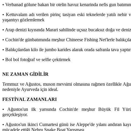
• Verbanad gölune bakan bir otelin havuz kenarinda nefis gun batımın
• Kettuvalam adı verilen pirinç tasiyan eski teknelerde yatılı nehir 
yaşantıyı gözlemlemek
• Arap denizi kıyısında Marari sahilinde uçsuz bucaksız doğa ve deniz
• Cochin'de günbatımında meşhur Chineese Fishing Net'lerle balıkçıl
• Balıkçılardan kilo ile jumbo karides alarak orada safranla tava yapt
• Bol bol fotoğraf ve selfie çektirmek
NE ZAMAN GİDİLİR
Temmuz ve Ağustos, muson mevsimi olmasına rağmen özellikle Ağust
nedeniyle Ayurveda için ideal.
FESTİVAL ZAMANLARI
• Ağustos'un ilk yarısında Cochin'de meşhur Büyük Fil Yür
gerçekleşiyor.
• Ağustos'un ikinci Cumartesi günü ise Aleppe'de yılanı andıran kayık
mücadele ettiği Nehru Snake Boat Yarışması