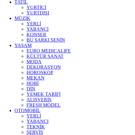
TATİL
YURTİÇİ
YURTDIŞI
MÜZİK
YERLİ
YABANCI
KONSER
BU ŞARKI SENİN
YAŞAM
EURO MEDICALIFE
KÜLTÜR SANAT
MODA
DEKORASYON
HOROSKOP
MEKAN
HOBİ
DİN
YEMEK TARİFİ
ALIŞVERİŞ
FRESH MODEL
OTOMOBİL
YERLİ
YABANCI
TEKNİK
SERVİS