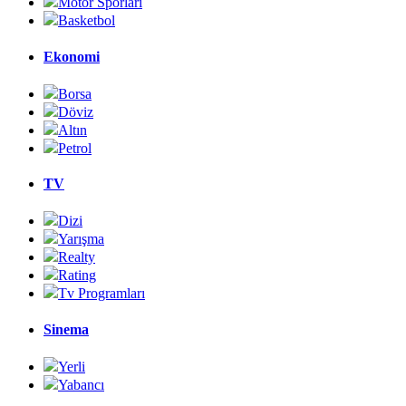
Motor Sporları
Basketbol
Ekonomi
Borsa
Döviz
Altın
Petrol
TV
Dizi
Yarışma
Realty
Rating
Tv Programları
Sinema
Yerli
Yabancı