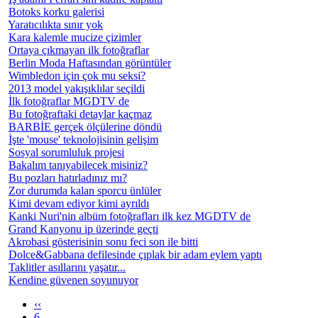
Botoks korku galerisi
Yaratıcılıkta sınır yok
Kara kalemle mucize çizimler
Ortaya çıkmayan ilk fotoğraflar
Berlin Moda Haftasından görüntüler
Wimbledon için çok mu seksi?
2013 model yakışıklılar seçildi
İlk fotoğraflar MGDTV de
Bu fotoğraftaki detaylar kaçmaz
BARBİE gerçek ölçülerine döndü
İşte 'mouse' teknolojisinin gelişim
Sosyal sorumluluk projesi
Bakalım tanıyabilecek misiniz?
Bu pozları hatırladınız mı?
Zor durumda kalan sporcu ünlüler
Kimi devam ediyor kimi ayrıldı
Kanki Nuri'nin albüm fotoğrafları ilk kez MGDTV de
Grand Kanyonu ip üzerinde geçti
Akrobasi gösterisinin sonu feci son ile bitti
Dolce&Gabbana defilesinde çıplak bir adam eylem yaptı
Taklitler asıllarını yaşatır...
Kendine güvenen soyunuyor
‹‹
6