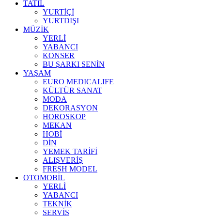
TATİL
YURTİÇİ
YURTDIŞI
MÜZİK
YERLİ
YABANCI
KONSER
BU ŞARKI SENİN
YAŞAM
EURO MEDICALIFE
KÜLTÜR SANAT
MODA
DEKORASYON
HOROSKOP
MEKAN
HOBİ
DİN
YEMEK TARİFİ
ALIŞVERİŞ
FRESH MODEL
OTOMOBİL
YERLİ
YABANCI
TEKNİK
SERVİS