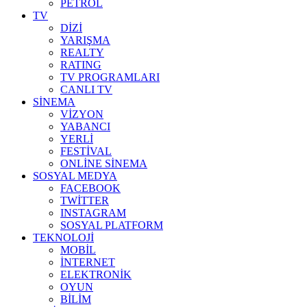
PETROL
TV
DİZİ
YARIŞMA
REALTY
RATING
TV PROGRAMLARI
CANLI TV
SİNEMA
VİZYON
YABANCI
YERLİ
FESTİVAL
ONLİNE SİNEMA
SOSYAL MEDYA
FACEBOOK
TWİTTER
INSTAGRAM
SOSYAL PLATFORM
TEKNOLOJİ
MOBİL
İNTERNET
ELEKTRONİK
OYUN
BİLİM