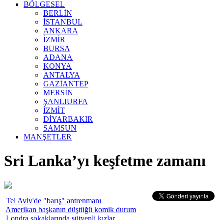
BÖLGESEL
BERLİN
İSTANBUL
ANKARA
İZMİR
BURSA
ADANA
KONYA
ANTALYA
GAZİANTEP
MERSİN
ŞANLIURFA
İZMİT
DİYARBAKIR
SAMSUN
MANŞETLER
Sri Lanka’yı keşfetme zamanı
Tel Aviv'de "barış" antrenmanı
Amerikan başkanın düştüğü komik durum
Londra sokaklarında sütyenli kızlar