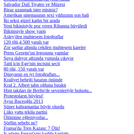
Salvador Dalí Tiyatro ve Müzesi
Biraz uzanmak ister misiniz?
Amerikan sinemasının sexi yıldızının son hali
İki seksi güzel kadın bir arada
Yeni bikinisiyle poz veren Rihanna büyüledi
Bikinisiyle show yaptı
Asley'den muhteşem fotoğraflar
120 ölü,4.500 yaralı var
Zor şartlar altında çekilen muhteşem kareler
Prens George'un legosunu yaptılar
Suya dalıyor ağzında yunusla çıkıyor
Tatil için Ege'nin incisini seçti
80 ölü, 150 yaralı var
Dünyanın en iyi fotoğrafları...
Kraliyet bebeği basının önünde
Kral 2. Albert tahtı oğluna bıraktı
Hint takıları ile Berlin'de sevenleriyle buluştu...
Protestoların böylesi!
Aysu Baceoğlu 2013
Süper kahramanlar böyle olurdu
Lüks yatta tekila partisi
Ölümüne eğleniyorlar...
Sörfün sebebi ne?
Fransa'da Tren Kazası: 7 Ölü!
İş adamı Ferrari'sini kadife kaplattı