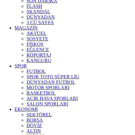
SON DAKİKA
FLASH
SKANDAL
DÜNYADAN
3 CÜ SAYFA
MAGAZİN
AKTÜEL
SOSYETE
FİSKOS
EĞLENCE
RÖPORTAJ
KANGURU
SPOR
FUTBOL
SPOR TOTO SÜPER LİG
DÜNYADAN FUTBOL
MOTOR SPORLARI
BASKETBOL
AÇIK HAVA SPORLARI
SALON SPORLARI
EKONOMİ
SEKTÖREL
BORSA
DÖVİZ
ALTIN