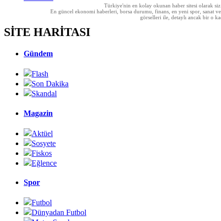
Türkiye'nin en kolay okunan haber sitesi olarak si
En güncel ekonomi haberleri, borsa durumu, finans, en yeni spor, sanat ve t
görselleri ile, detaylı ancak bir o
SİTE HARİTASI
Gündem
Flash
Son Dakika
Skandal
Magazin
Aktüel
Sosyete
Fiskos
Eğlence
Spor
Futbol
Dünyadan Futbol