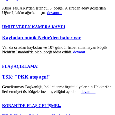
Atilla Taş, AKP'den İstanbul 3. bölge, 9. sıradan aday gösterilen
Uğur Işılak'ın ağır konuştu.
devamı...
UMUT VEREN KAMERA KAYDI
Kaybolan minik Nehir'den haber var
Van'da ortadan kaybolan ve 107 gündür haber alınamayan küçük
Nehir'in İstanbul'da olabileceği iddia edildi.
devamı...
FLAŞ AÇIKLAMA!
TSK: "PKK ateş açtı!"
Genelkurmay Başkanlığı, bölücü terör örgütü üyelerinin Hakkari'de
ileri emniyet üs bölgelerine ateş ettiğini açıkladı.
devamı...
KOBANİ'DE FLAŞ GELİŞME!..