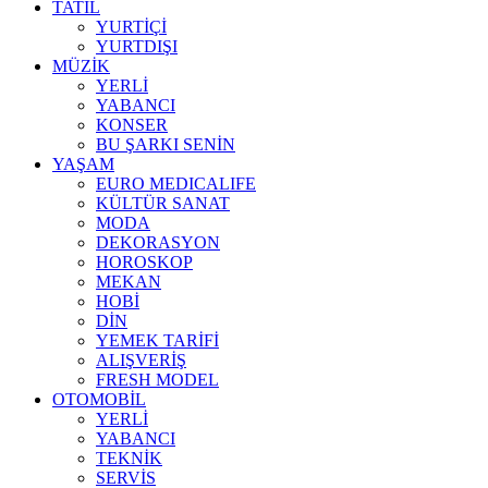
TATİL
YURTİÇİ
YURTDIŞI
MÜZİK
YERLİ
YABANCI
KONSER
BU ŞARKI SENİN
YAŞAM
EURO MEDICALIFE
KÜLTÜR SANAT
MODA
DEKORASYON
HOROSKOP
MEKAN
HOBİ
DİN
YEMEK TARİFİ
ALIŞVERİŞ
FRESH MODEL
OTOMOBİL
YERLİ
YABANCI
TEKNİK
SERVİS