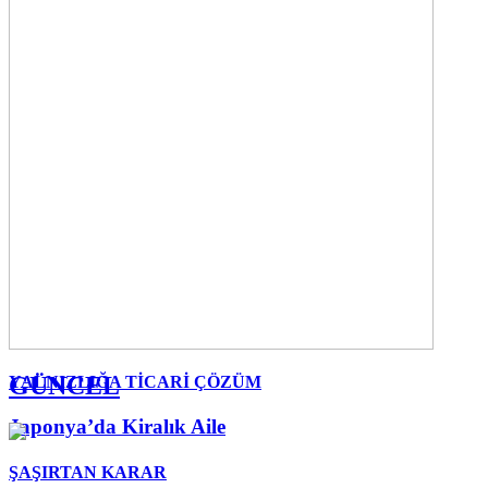
GÜNCEL
YALNIZLIĞA TİCARİ ÇÖZÜM
Japonya’da Kiralık Aile
ŞAŞIRTAN KARAR