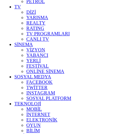
PETROL
TV
DİZİ
YARIŞMA
REALTY
RATING
TV PROGRAMLARI
CANLI TV
SİNEMA
VİZYON
YABANCI
YERLİ
FESTİVAL
ONLİNE SİNEMA
SOSYAL MEDYA
FACEBOOK
TWİTTER
INSTAGRAM
SOSYAL PLATFORM
TEKNOLOJİ
MOBİL
İNTERNET
ELEKTRONİK
OYUN
BİLİM