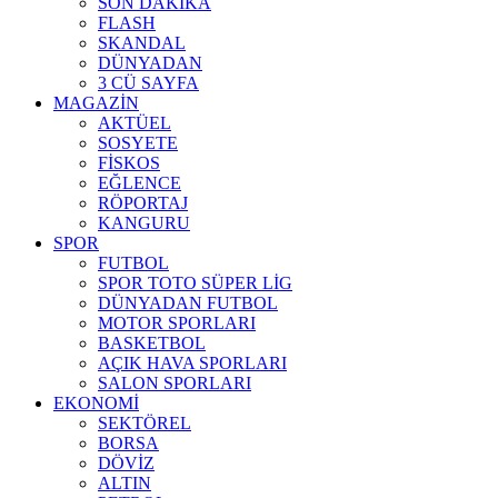
SON DAKİKA
FLASH
SKANDAL
DÜNYADAN
3 CÜ SAYFA
MAGAZİN
AKTÜEL
SOSYETE
FİSKOS
EĞLENCE
RÖPORTAJ
KANGURU
SPOR
FUTBOL
SPOR TOTO SÜPER LİG
DÜNYADAN FUTBOL
MOTOR SPORLARI
BASKETBOL
AÇIK HAVA SPORLARI
SALON SPORLARI
EKONOMİ
SEKTÖREL
BORSA
DÖVİZ
ALTIN