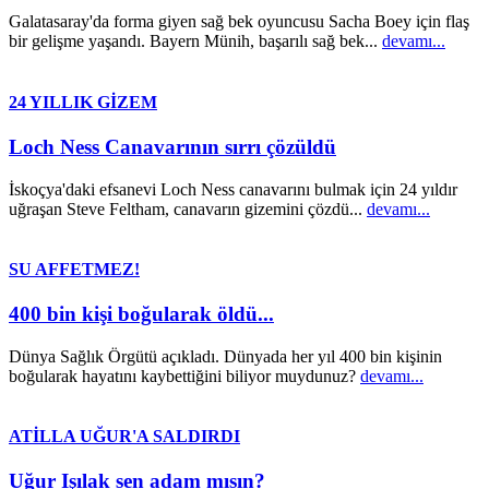
Galatasaray'da forma giyen sağ bek oyuncusu Sacha Boey için flaş
bir gelişme yaşandı. Bayern Münih, başarılı sağ bek...
devamı...
24 YILLIK GİZEM
Loch Ness Canavarının sırrı çözüldü
İskoçya'daki efsanevi Loch Ness canavarını bulmak için 24 yıldır
uğraşan Steve Feltham, canavarın gizemini çözdü...
devamı...
SU AFFETMEZ!
400 bin kişi boğularak öldü...
Dünya Sağlık Örgütü açıkladı. Dünyada her yıl 400 bin kişinin
boğularak hayatını kaybettiğini biliyor muydunuz?
devamı...
ATİLLA UĞUR'A SALDIRDI
Uğur Işılak sen adam mısın?