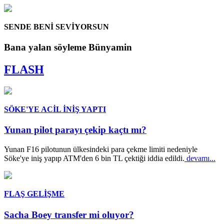
SENDE BENİ SEVİYORSUN
Bana yalan söyleme Bünyamin
FLASH
SÖKE'YE ACİL İNİŞ YAPTI
Yunan pilot parayı çekip kaçtı mı?
Yunan F16 pilotunun ülkesindeki para çekme limiti nedeniyle
Söke'ye iniş yapıp ATM'den 6 bin TL çektiği iddia edildi.
devamı...
FLAŞ GELİŞME
Sacha Boey transfer mi oluyor?