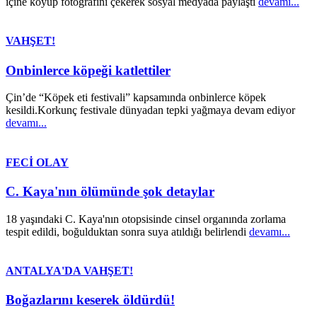
içine koyup fotoğrafını çekerek sosyal medyada paylaştı
devamı...
VAHŞET!
Onbinlerce köpeği katlettiler
Çin’de “Köpek eti festivali” kapsamında onbinlerce köpek
kesildi.Korkunç festivale dünyadan tepki yağmaya devam ediyor
devamı...
FECİ OLAY
C. Kaya'nın ölümünde şok detaylar
18 yaşındaki C. Kaya'nın otopsisinde cinsel organında zorlama
tespit edildi, boğulduktan sonra suya atıldığı belirlendi
devamı...
ANTALYA'DA VAHŞET!
Boğazlarını keserek öldürdü!