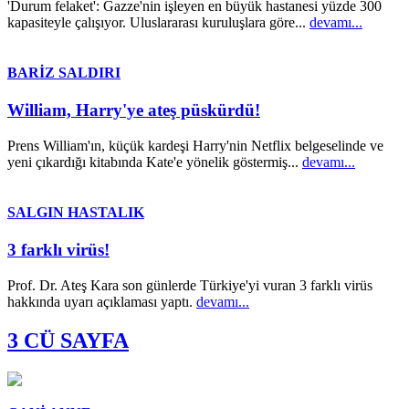
'Durum felaket': Gazze'nin işleyen en büyük hastanesi yüzde 300
kapasiteyle çalışıyor. Uluslararası kuruluşlara göre...
devamı...
BARİZ SALDIRI
William, Harry'ye ateş püskürdü!
Prens William'ın, küçük kardeşi Harry'nin Netflix belgeselinde ve
yeni çıkardığı kitabında Kate'e yönelik göstermiş...
devamı...
SALGIN HASTALIK
3 farklı virüs!
Prof. Dr. Ateş Kara son günlerde Türkiye'yi vuran 3 farklı virüs
hakkında uyarı açıklaması yaptı.
devamı...
3 CÜ SAYFA