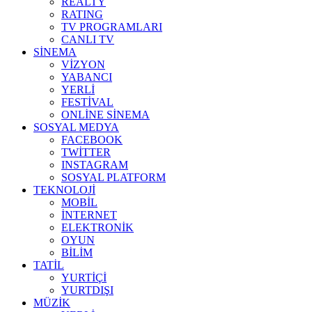
REALTY
RATING
TV PROGRAMLARI
CANLI TV
SİNEMA
VİZYON
YABANCI
YERLİ
FESTİVAL
ONLİNE SİNEMA
SOSYAL MEDYA
FACEBOOK
TWİTTER
INSTAGRAM
SOSYAL PLATFORM
TEKNOLOJİ
MOBİL
İNTERNET
ELEKTRONİK
OYUN
BİLİM
TATİL
YURTİÇİ
YURTDIŞI
MÜZİK