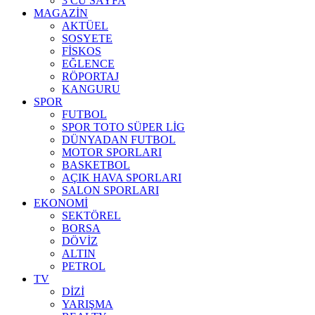
3 CÜ SAYFA
MAGAZİN
AKTÜEL
SOSYETE
FİSKOS
EĞLENCE
RÖPORTAJ
KANGURU
SPOR
FUTBOL
SPOR TOTO SÜPER LİG
DÜNYADAN FUTBOL
MOTOR SPORLARI
BASKETBOL
AÇIK HAVA SPORLARI
SALON SPORLARI
EKONOMİ
SEKTÖREL
BORSA
DÖVİZ
ALTIN
PETROL
TV
DİZİ
YARIŞMA