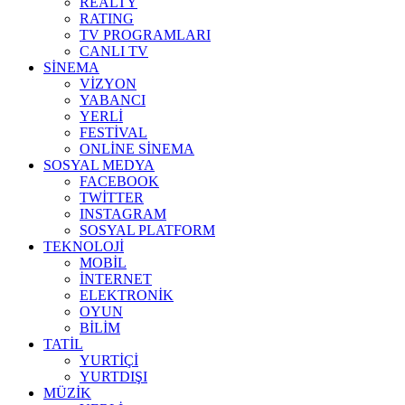
REALTY
RATING
TV PROGRAMLARI
CANLI TV
SİNEMA
VİZYON
YABANCI
YERLİ
FESTİVAL
ONLİNE SİNEMA
SOSYAL MEDYA
FACEBOOK
TWİTTER
INSTAGRAM
SOSYAL PLATFORM
TEKNOLOJİ
MOBİL
İNTERNET
ELEKTRONİK
OYUN
BİLİM
TATİL
YURTİÇİ
YURTDIŞI
MÜZİK