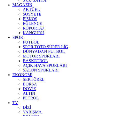
3 CÜ SAYFA
MAGAZİN
AKTÜEL
SOSYETE
FİSKOS
EĞLENCE
RÖPORTAJ
KANGURU
SPOR
FUTBOL
SPOR TOTO SÜPER LİG
DÜNYADAN FUTBOL
MOTOR SPORLARI
BASKETBOL
AÇIK HAVA SPORLARI
SALON SPORLARI
EKONOMİ
SEKTÖREL
BORSA
DÖVİZ
ALTIN
PETROL
TV
DİZİ
YARIŞMA