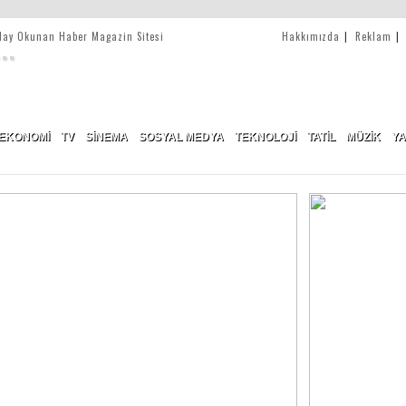
olay Okunan Haber Magazin Sitesi
Hakkımızda
|
Reklam
|
EKONOMİ
TV
SİNEMA
SOSYAL MEDYA
TEKNOLOJİ
TATİL
MÜZİK
Y