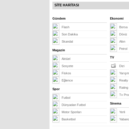
SİTE HARİTASI
Gündem
Ekonomi
Flash
Borsa
Son Dakika
Döviz
Skandal
Altın
Petrol
Magazin
TV
Aktüel
Sosyete
Dizi
Fiskos
Yarış
Eğlence
Realty
Rating
Spor
Tv Pro
Futbol
Sinema
Dünyadan Futbol
Motor Sporları
Yerli
Basketbol
Yabanc