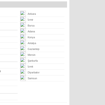
Ankara
İzmir
Bursa
Adana
Konya
Antalya
Gaziantep
Mersin
Şanlıurfa
İzmit
l
Diyarbakır
Samsun