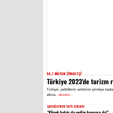
56,7 MİLYON ZİYARETÇİ
Türkiye 2023'de turizm r
Türkiye, yetkililerin sektörün şimdiye kadark
altına..
devamı...
ÇAYOĞLU'NUN TATİL SIRLARI
"Köpek balığı da yedim kanguru da!"