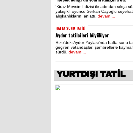
'Kiraz Mevsimi' dizisi ile adından sıkça sö
yakışıklı oyuncu Serkan Çayoğlu seyehat
alışkanlıklarını anlattı.
devamı...
HAFTA SONU TATİLİ
Ayder tatilcileri büyülüyor
Rize'deki Ayder Yaylası'nda hafta sonu tati
geçiren vatandaşlar, şambrellerle kayman
sürdü.
devamı...
YURTDIŞI TATİL