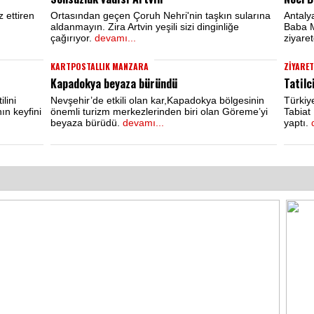
z ettiren
Ortasından geçen Çoruh Nehri'nin taşkın sularına
Antaly
aldanmayın. Zira Artvin yeşili sizi dinginliğe
Baba M
çağırıyor.
devamı...
ziyaret
KARTPOSTALLIK MANZARA
ZİYARET
Kapadokya beyaza büründü
Tatilc
lini
Nevşehir’de etkili olan kar,Kapadokya bölgesinin
Türkiy
ın keyfini
önemli turizm merkezlerinden biri olan Göreme’yi
Tabiat 
beyaza bürüdü.
devamı...
yaptı.