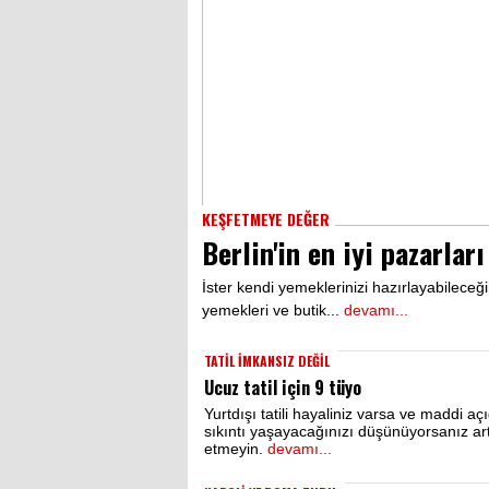
KEŞFETMEYE DEĞER
Berlin'in en iyi pazarları
İster kendi yemeklerinizi hazırlayabileceğ
yemekleri ve butik...
devamı...
TATİL İMKANSIZ DEĞİL
Ucuz tatil için 9 tüyo
Yurtdışı tatili hayaliniz varsa ve maddi aç
sıkıntı yaşayacağınızı düşünüyorsanız art
etmeyin.
devamı...