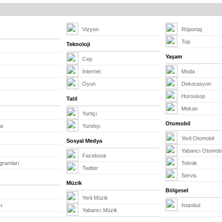
Vizyon
Röportaj
Top
Teknoloji
Yaşam
Cep
İnternet
Moda
Oyun
Dekorasyon
Horoskop
Tatil
Mekan
Yurtiçi
Otomobil
ma
Yurtdışı
Yerli Otomobil
Sosyal Medya
Yabancı Otomobi
Facebook
gramları
Teknik
Twitter
Servis
Müzik
Bölgesel
Yerli Müzik
ı
İstanbul
Yabancı Müzik