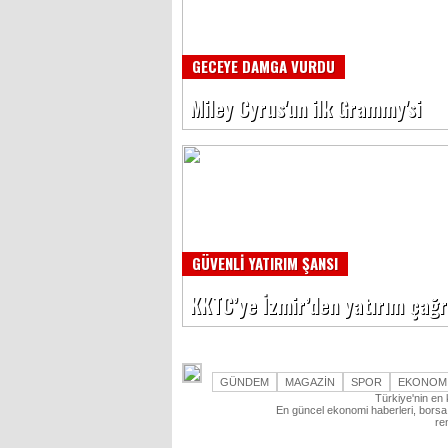
GECEYE DAMGA VURDU
Miley Cyrus'un ilk Grammy'si
GÜVENLİ YATIRIM ŞANSI
KKTC’ye İzmir’den yatırım çağr
GÜNDEM
MAGAZİN
SPOR
EKONOM
Türkiye'nin en 
En güncel ekonomi haberleri, borsa 
re