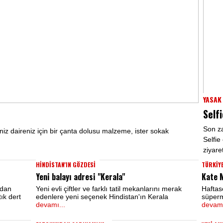
YASAK 
Self
Son z
iniz daireniz için bir çanta dolusu malzeme, ister sokak
Selfie
ziyare
HİNDİSTAN'IN GÖZDESİ
TÜRKİYE
Yeni balayı adresi "Kerala"
Kate M
ıdan
Yeni evli çiftler ve farklı tatil mekanlarını merak
Haftaso
ık dert
edenlere yeni seçenek Hindistan'ın Kerala
süperm
devamı...
devamı