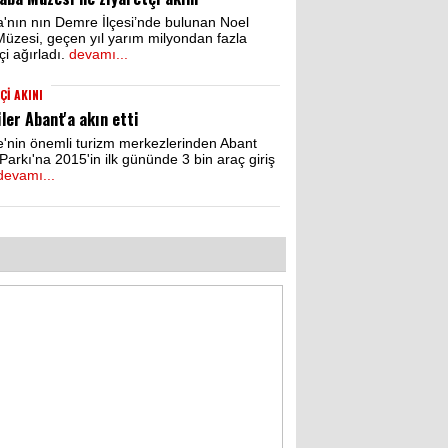
a'nın nın Demre İlçesi’nde bulunan Noel
üzesi, geçen yıl yarım milyondan fazla
çi ağırladı.
devamı...
Çİ AKINI
iler Abant'a akın etti
e'nin önemli turizm merkezlerinden Abant
Parkı'na 2015'in ilk gününde 3 bin araç giriş
devamı...