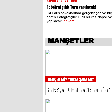
NAPOLİ VE ROMA TURU
Fotoğrafçılık Turu yapılacak!
İlki Paris sokaklarında gerçekleşen ve büy
gören Fotoğrafçılık Turu bu kez Napoli 
yapılacak.
devamı...
MANŞETLER
GERÇEK Mİ? YOKSA ŞAKA MI?
Hristiyan Olanlara Oturum İzni