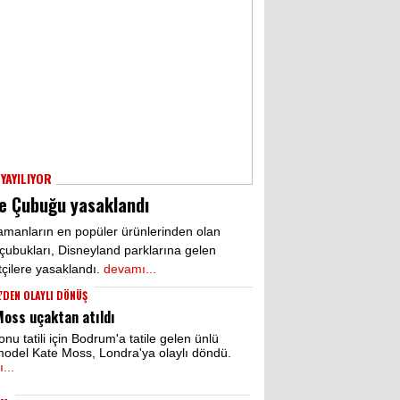
YAYILIYOR
ie Çubuğu yasaklandı
amanların en popüler ürünlerinden olan
 çubukları, Disneyland parklarına gelen
tçilere yasaklandı.
devamı...
'DEN OLAYLI DÖNÜŞ
oss uçaktan atıldı
nu tatili için Bodrum'a tatile gelen ünlü
odel Kate Moss, Londra'ya olaylı döndü.
...