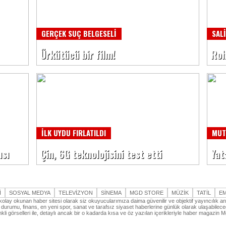
GERÇEK SUÇ BELGESELİ
SAL
Ürkütücü bir film!
Roh
İLK UYDU FIRLATILDI
MUT
ısı
Çin, 6G teknolojisini test etti
Yat
İ
SOSYAL MEDYA
TELEVİZYON
SİNEMA
MGD STORE
MÜZİK
TATİL
E
kolay okunan haber sitesi olarak siz okuyucularımıza daima güvenilir ve objektif yayıncılık a
durumu, finans, en yeni spor, sanat ve tarafsız siyaset haberlerine günlük olarak ulaşabileceğ
nkli görselleri ile, detaylı ancak bir o kadarda kısa ve öz yazılan içerikleriyle haber magazin 