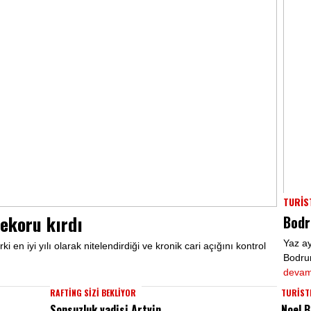
TURİS
ekoru kırdı
Bodr
Yaz ay
i en iyi yılı olarak nitelendirdiği ve kronik cari açığını kontrol
Bodrum
devamı
RAFTİNG SİZİ BEKLİYOR
TURİSTL
Sonsuzluk vadisi Artvin
Noel B