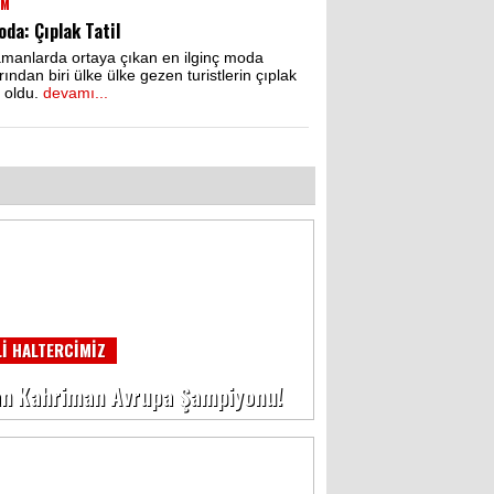
IM
da: Çıplak Tatil
manlarda ortaya çıkan en ilginç moda
ından biri ülke ülke gezen turistlerin çıplak
ı oldu.
devamı...
Lİ HALTERCİMİZ
n Kahriman Avrupa Şampiyonu!