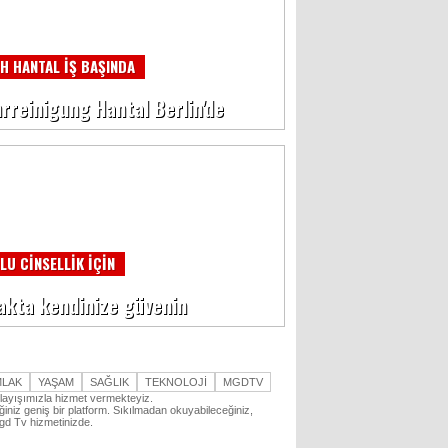
İH HANTAL İŞ BAŞINDA
rreinigung Hantal Berlin'de
LU CİNSELLİK İÇİN
akta kendinize güvenin
MLAK
YAŞAM
SAĞLIK
TEKNOLOJİ
MGDTV
nlayışımızla hizmet vermekteyiz.
iniz geniş bir platform. Sıkılmadan okuyabileceğiniz,
Mgd Tv hizmetinizde.