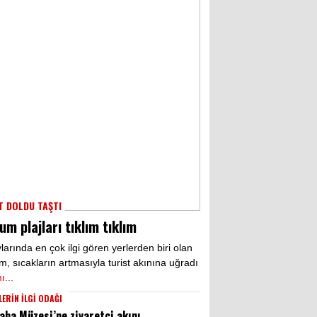
T DOLDU TAŞTI
um plajları tıklım tıklım
larında en çok ilgi gören yerlerden biri olan
, sıcakların artmasıyla turist akınına uğradı
...
ERİN İLGİ ODAĞI
aba Müzesi’ne ziyaretçi akını