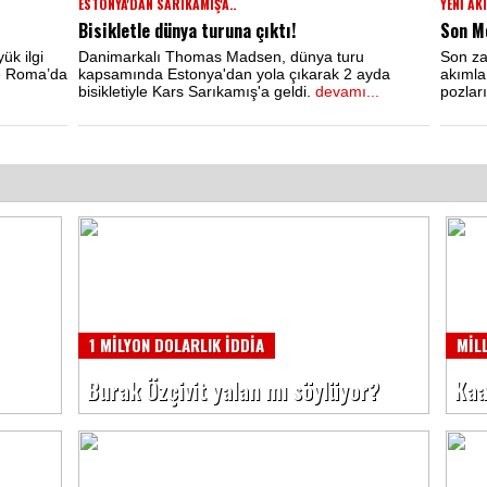
ESTONYA'DAN SARIKAMIŞ'A..
YENİ AK
Bisikletle dünya turuna çıktı!
Son Mo
ük ilgi
Danimarkalı Thomas Madsen, dünya turu
Son za
ve Roma’da
kapsamında Estonya'dan yola çıkarak 2 ayda
akımlar
bisikletiyle Kars Sarıkamış'a geldi.
devamı...
pozlar
1 MİLYON DOLARLIK İDDİA
MİL
Burak Özçivit yalan mı söylüyor?
Kaa