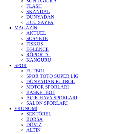
SON DAKİKA
FLASH
SKANDAL
DÜNYADAN
3 CÜ SAYFA
MAGAZİN
AKTÜEL
SOSYETE
FİSKOS
EĞLENCE
RÖPORTAJ
KANGURU
SPOR
FUTBOL
SPOR TOTO SÜPER LİG
DÜNYADAN FUTBOL
MOTOR SPORLARI
BASKETBOL
AÇIK HAVA SPORLARI
SALON SPORLARI
EKONOMİ
SEKTÖREL
BORSA
DÖVİZ
ALTIN