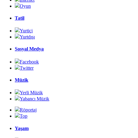
Oyun
Tatil
Yurtiçi
Yurtdışı
Sosyal Medya
Facebook
Twitter
Müzik
Yerli Müzik
Yabancı Müzik
Röportaj
Top
Yaşam