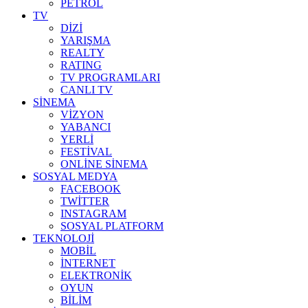
PETROL
TV
DİZİ
YARIŞMA
REALTY
RATING
TV PROGRAMLARI
CANLI TV
SİNEMA
VİZYON
YABANCI
YERLİ
FESTİVAL
ONLİNE SİNEMA
SOSYAL MEDYA
FACEBOOK
TWİTTER
INSTAGRAM
SOSYAL PLATFORM
TEKNOLOJİ
MOBİL
İNTERNET
ELEKTRONİK
OYUN
BİLİM