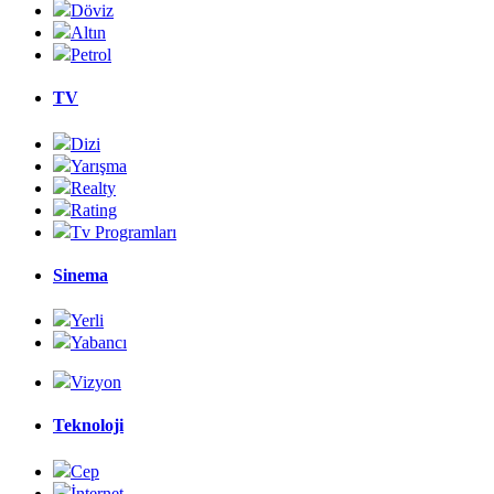
Döviz
Altın
Petrol
TV
Dizi
Yarışma
Realty
Rating
Tv Programları
Sinema
Yerli
Yabancı
Vizyon
Teknoloji
Cep
İnternet