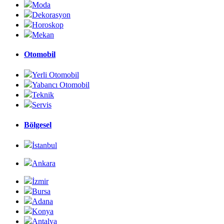
Moda
Dekorasyon
Horoskop
Mekan
Otomobil
Yerli Otomobil
Yabancı Otomobil
Teknik
Servis
Bölgesel
İstanbul
Ankara
İzmir
Bursa
Adana
Konya
Antalya