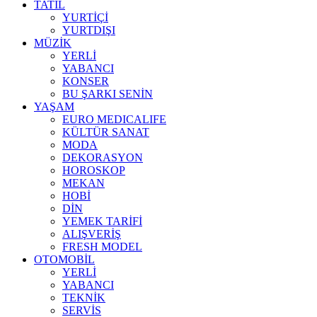
TATİL
YURTİÇİ
YURTDIŞI
MÜZİK
YERLİ
YABANCI
KONSER
BU ŞARKI SENİN
YAŞAM
EURO MEDICALIFE
KÜLTÜR SANAT
MODA
DEKORASYON
HOROSKOP
MEKAN
HOBİ
DİN
YEMEK TARİFİ
ALIŞVERİŞ
FRESH MODEL
OTOMOBİL
YERLİ
YABANCI
TEKNİK
SERVİS