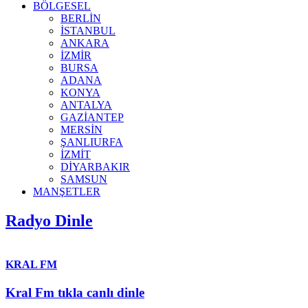
BÖLGESEL
BERLİN
İSTANBUL
ANKARA
İZMİR
BURSA
ADANA
KONYA
ANTALYA
GAZİANTEP
MERSİN
ŞANLIURFA
İZMİT
DİYARBAKIR
SAMSUN
MANŞETLER
Radyo Dinle
KRAL FM
Kral Fm tıkla canlı dinle