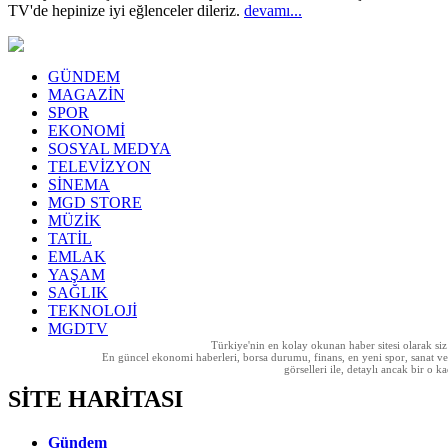
TV'de hepinize iyi eğlenceler dileriz.
devamı...
GÜNDEM
MAGAZİN
SPOR
EKONOMİ
SOSYAL MEDYA
TELEVİZYON
SİNEMA
MGD STORE
MÜZİK
TATİL
EMLAK
YAŞAM
SAĞLIK
TEKNOLOJİ
MGDTV
Türkiye'nin en kolay okunan haber sitesi olarak si
En güncel ekonomi haberleri, borsa durumu, finans, en yeni spor, sanat ve t
görselleri ile, detaylı ancak bir o
SİTE HARİTASI
Gündem