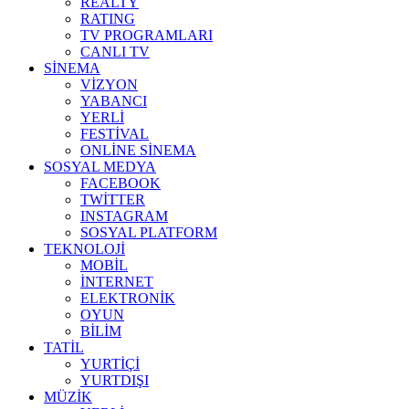
REALTY
RATING
TV PROGRAMLARI
CANLI TV
SİNEMA
VİZYON
YABANCI
YERLİ
FESTİVAL
ONLİNE SİNEMA
SOSYAL MEDYA
FACEBOOK
TWİTTER
INSTAGRAM
SOSYAL PLATFORM
TEKNOLOJİ
MOBİL
İNTERNET
ELEKTRONİK
OYUN
BİLİM
TATİL
YURTİÇİ
YURTDIŞI
MÜZİK