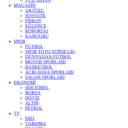
3 CÜ SAYFA
MAGAZİN
AKTÜEL
SOSYETE
FİSKOS
EĞLENCE
RÖPORTAJ
KANGURU
SPOR
FUTBOL
SPOR TOTO SÜPER LİG
DÜNYADAN FUTBOL
MOTOR SPORLARI
BASKETBOL
AÇIK HAVA SPORLARI
SALON SPORLARI
EKONOMİ
SEKTÖREL
BORSA
DÖVİZ
ALTIN
PETROL
TV
DİZİ
YARIŞMA