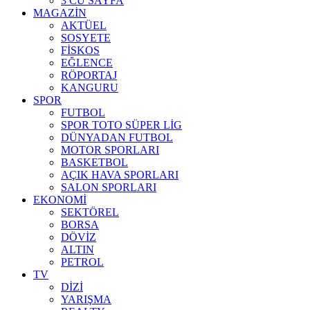
3 CÜ SAYFA
MAGAZİN
AKTÜEL
SOSYETE
FİSKOS
EĞLENCE
RÖPORTAJ
KANGURU
SPOR
FUTBOL
SPOR TOTO SÜPER LİG
DÜNYADAN FUTBOL
MOTOR SPORLARI
BASKETBOL
AÇIK HAVA SPORLARI
SALON SPORLARI
EKONOMİ
SEKTÖREL
BORSA
DÖVİZ
ALTIN
PETROL
TV
DİZİ
YARIŞMA