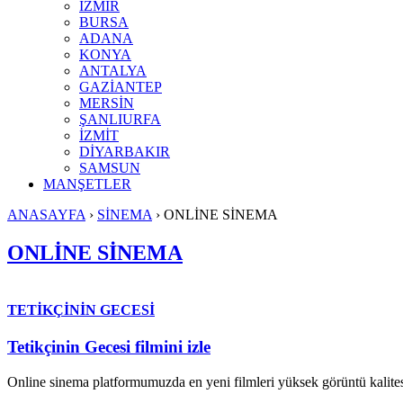
İZMİR
BURSA
ADANA
KONYA
ANTALYA
GAZİANTEP
MERSİN
ŞANLIURFA
İZMİT
DİYARBAKIR
SAMSUN
MANŞETLER
ANASAYFA
›
SİNEMA
›
ONLİNE SİNEMA
ONLİNE SİNEMA
TETİKÇİNİN GECESİ
Tetikçinin Gecesi filmini izle
Online sinema platformumuzda en yeni filmleri yüksek görüntü kalites