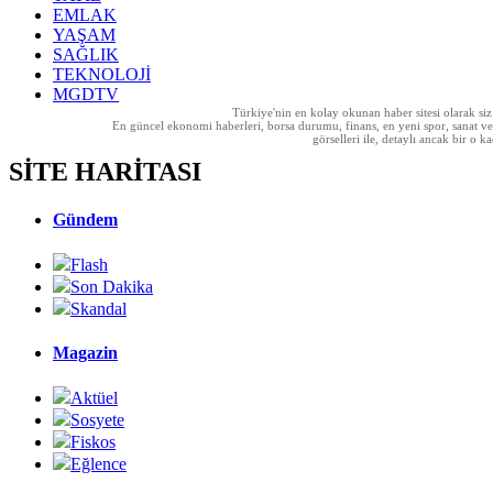
EMLAK
YAŞAM
SAĞLIK
TEKNOLOJİ
MGDTV
Türkiye'nin en kolay okunan haber sitesi olarak si
En güncel ekonomi haberleri, borsa durumu, finans, en yeni spor, sanat ve t
görselleri ile, detaylı ancak bir o
SİTE HARİTASI
Gündem
Flash
Son Dakika
Skandal
Magazin
Aktüel
Sosyete
Fiskos
Eğlence