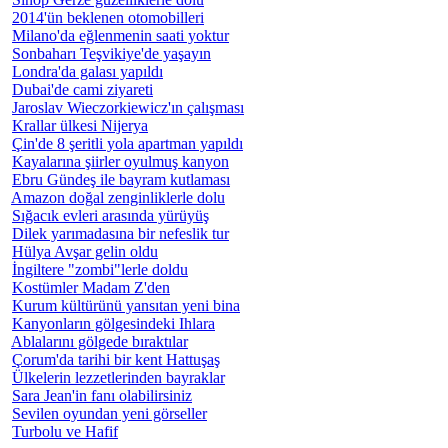
2014'ün beklenen otomobilleri
Milano'da eğlenmenin saati yoktur
Sonbaharı Teşvikiye'de yaşayın
Londra'da galası yapıldı
Dubai'de cami ziyareti
Jaroslav Wieczorkiewicz'ın çalışması
Krallar ülkesi Nijerya
Çin'de 8 şeritli yola apartman yapıldı
Kayalarına şiirler oyulmuş kanyon
Ebru Gündeş ile bayram kutlaması
Amazon doğal zenginliklerle dolu
Sığacık evleri arasında yürüyüş
Dilek yarımadasına bir nefeslik tur
Hülya Avşar gelin oldu
İngiltere "zombi"lerle doldu
Kostümler Madam Z'den
Kurum kültürünü yansıtan yeni bina
Kanyonların gölgesindeki Ihlara
Ablalarını gölgede bıraktılar
Çorum'da tarihi bir kent Hattuşaş
Ülkelerin lezzetlerinden bayraklar
Sara Jean'in fanı olabilirsiniz
Sevilen oyundan yeni görseller
Turbolu ve Hafif