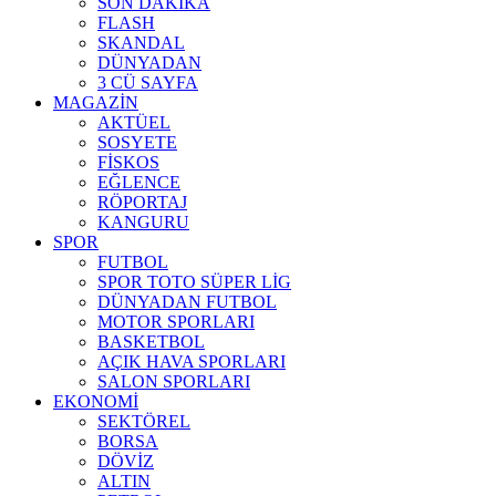
SON DAKİKA
FLASH
SKANDAL
DÜNYADAN
3 CÜ SAYFA
MAGAZİN
AKTÜEL
SOSYETE
FİSKOS
EĞLENCE
RÖPORTAJ
KANGURU
SPOR
FUTBOL
SPOR TOTO SÜPER LİG
DÜNYADAN FUTBOL
MOTOR SPORLARI
BASKETBOL
AÇIK HAVA SPORLARI
SALON SPORLARI
EKONOMİ
SEKTÖREL
BORSA
DÖVİZ
ALTIN