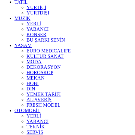
TATİL
YURTİÇİ
YURTDIŞI
MÜZİK
YERLİ
YABANCI
KONSER
BU ŞARKI SENİN
YAŞAM
EURO MEDICALIFE
KÜLTÜR SANAT
MODA
DEKORASYON
HOROSKOP
MEKAN
HOBİ
DİN
YEMEK TARİFİ
ALIŞVERİŞ
FRESH MODEL
OTOMOBİL
YERLİ
YABANCI
TEKNİK
SERVİS