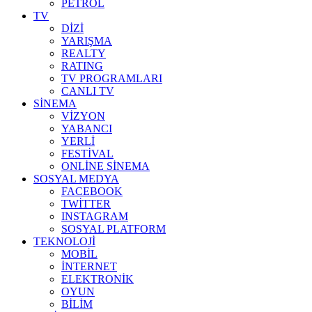
PETROL
TV
DİZİ
YARIŞMA
REALTY
RATING
TV PROGRAMLARI
CANLI TV
SİNEMA
VİZYON
YABANCI
YERLİ
FESTİVAL
ONLİNE SİNEMA
SOSYAL MEDYA
FACEBOOK
TWİTTER
INSTAGRAM
SOSYAL PLATFORM
TEKNOLOJİ
MOBİL
İNTERNET
ELEKTRONİK
OYUN
BİLİM