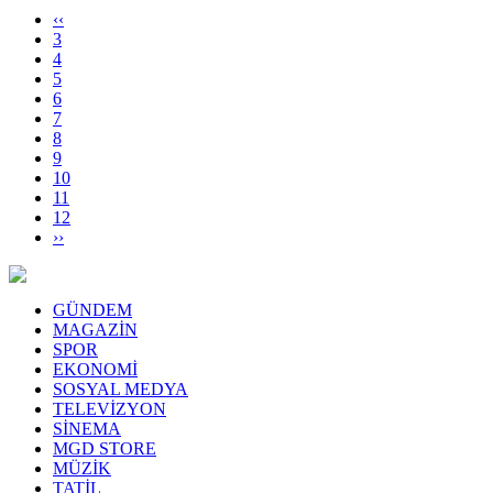
‹‹
3
4
5
6
7
8
9
10
11
12
››
GÜNDEM
MAGAZİN
SPOR
EKONOMİ
SOSYAL MEDYA
TELEVİZYON
SİNEMA
MGD STORE
MÜZİK
TATİL