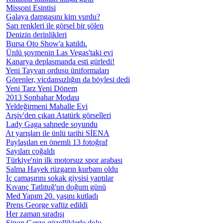
Missoni Esintisi
Galaya damgasını kim vurdu?
Sarı renkleri ile görsel bir şölen
Denizin derinlikleri
Bursa Oto Show'a katıldı.
Ünlü şovmenin Las Vegas'taki evi
Kanarya deplasmanda esti gürledi!
Yeni Tayvan ordusu üniformaları
Görenler, vicdansızlığın da böylesi dedi
Yeni Tarz Yeni Dönem
2013 Sonbahar Modası
Yeldeğirmeni Mahalle Evi
Arşiv'den çıkan Atatürk görselleri
Lady Gaga sahnede soyundu
At yarışları ile ünlü tarihi SİENA
Paylaşılan en önemli 13 fotoğraf
Sayıları çoğaldı
Türkiye'nin ilk motorsuz spor arabası
Salma Hayek rüzgarın kurbanı oldu
İç çamaşırını sokak giysisi yaptılar
Kıvanç Tatlıtuğ'un doğum günü
Med Yapım 20. yaşını kutladı
Prens George vaftiz edildi
Her zaman sıradışı
Sinop Gerze güzelliklerle dolu