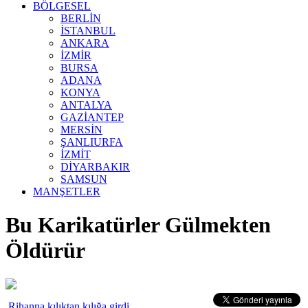
BÖLGESEL
BERLİN
İSTANBUL
ANKARA
İZMİR
BURSA
ADANA
KONYA
ANTALYA
GAZİANTEP
MERSİN
ŞANLIURFA
İZMİT
DİYARBAKIR
SAMSUN
MANŞETLER
Bu Karikatürler Gülmekten
Öldürür
Rihanna kılıktan kılığa girdi