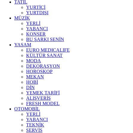
TATİL
YURTİÇİ
YURTDIŞI
MÜZİK
YERLİ
YABANCI
KONSER
BU ŞARKI SENİN
YAŞAM
EURO MEDICALIFE
KÜLTÜR SANAT
MODA
DEKORASYON
HOROSKOP
MEKAN
HOBİ
DİN
YEMEK TARİFİ
ALIŞVERİŞ
FRESH MODEL
OTOMOBİL
YERLİ
YABANCI
TEKNİK
SERVİS