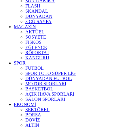
SON DAKİKA
FLASH
SKANDAL
DÜNYADAN
3 CÜ SAYFA
MAGAZİN
AKTÜEL
SOSYETE
FİSKOS
EĞLENCE
RÖPORTAJ
KANGURU
SPOR
FUTBOL
SPOR TOTO SÜPER LİG
DÜNYADAN FUTBOL
MOTOR SPORLARI
BASKETBOL
AÇIK HAVA SPORLARI
SALON SPORLARI
EKONOMİ
SEKTÖREL
BORSA
DÖVİZ
ALTIN