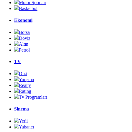
Motor Sporları
Basketbol
Ekonomi
Borsa
Döviz
Altın
Petrol
TV
Dizi
Yarışma
Realty
Rating
Tv Programları
Sinema
Yerli
Yabancı