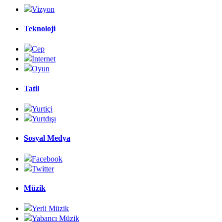
Vizyon
Teknoloji
Cep
İnternet
Oyun
Tatil
Yurtiçi
Yurtdışı
Sosyal Medya
Facebook
Twitter
Müzik
Yerli Müzik
Yabancı Müzik