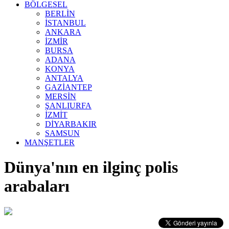
BÖLGESEL
BERLİN
İSTANBUL
ANKARA
İZMİR
BURSA
ADANA
KONYA
ANTALYA
GAZİANTEP
MERSİN
ŞANLIURFA
İZMİT
DİYARBAKIR
SAMSUN
MANŞETLER
Dünya'nın en ilginç polis
arabaları