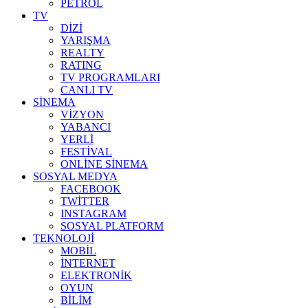
PETROL
TV
DİZİ
YARIŞMA
REALTY
RATING
TV PROGRAMLARI
CANLI TV
SİNEMA
VİZYON
YABANCI
YERLİ
FESTİVAL
ONLİNE SİNEMA
SOSYAL MEDYA
FACEBOOK
TWİTTER
INSTAGRAM
SOSYAL PLATFORM
TEKNOLOJİ
MOBİL
İNTERNET
ELEKTRONİK
OYUN
BİLİM