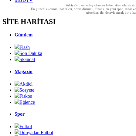
MGDTV
Türkiye'nin en kolay okunan haber sitesi olarak si
En güncel ekonomi haberleri, borsa durumu, finans, en yeni spor, sanat ve t
görselleri ile, detaylı ancak bir o
SİTE HARİTASI
Gündem
Flash
Son Dakika
Skandal
Magazin
Aktüel
Sosyete
Fiskos
Eğlence
Spor
Futbol
Dünyadan Futbol