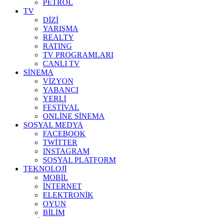
PETROL
TV
DİZİ
YARIŞMA
REALTY
RATING
TV PROGRAMLARI
CANLI TV
SİNEMA
VİZYON
YABANCI
YERLİ
FESTİVAL
ONLİNE SİNEMA
SOSYAL MEDYA
FACEBOOK
TWİTTER
INSTAGRAM
SOSYAL PLATFORM
TEKNOLOJİ
MOBİL
İNTERNET
ELEKTRONİK
OYUN
BİLİM