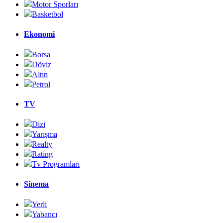
Motor Sporları
Basketbol
Ekonomi
Borsa
Döviz
Altın
Petrol
TV
Dizi
Yarışma
Realty
Rating
Tv Programları
Sinema
Yerli
Yabancı