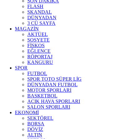
SON DAKİKA
FLASH
SKANDAL
DÜNYADAN
3 CÜ SAYFA
MAGAZİN
AKTÜEL
SOSYETE
FİSKOS
EĞLENCE
RÖPORTAJ
KANGURU
SPOR
FUTBOL
SPOR TOTO SÜPER LİG
DÜNYADAN FUTBOL
MOTOR SPORLARI
BASKETBOL
AÇIK HAVA SPORLARI
SALON SPORLARI
EKONOMİ
SEKTÖREL
BORSA
DÖVİZ
ALTIN