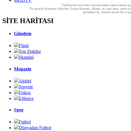
MGDTV
Türkiye'nin en kolay okunan haber sitesi olarak si
En güncel ekonomi haberleri, borsa durumu, finans, en yeni spor, sanat ve t
görselleri ile, detaylı ancak bir o
SİTE HARİTASI
Gündem
Flash
Son Dakika
Skandal
Magazin
Aktüel
Sosyete
Fiskos
Eğlence
Spor
Futbol
Dünyadan Futbol