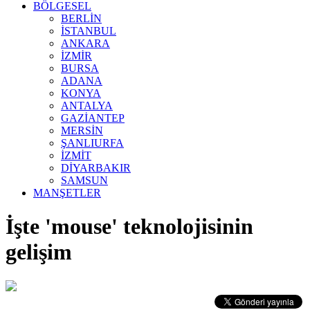
BÖLGESEL
BERLİN
İSTANBUL
ANKARA
İZMİR
BURSA
ADANA
KONYA
ANTALYA
GAZİANTEP
MERSİN
ŞANLIURFA
İZMİT
DİYARBAKIR
SAMSUN
MANŞETLER
İşte 'mouse' teknolojisinin
gelişim