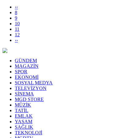
‹‹
8
9
10
11
12
››
GÜNDEM
MAGAZİN
SPOR
EKONOMİ
SOSYAL MEDYA
TELEVİZYON
SİNEMA
MGD STORE
MÜZİK
TATİL
EMLAK
YAŞAM
SAĞLIK
TEKNOLOJİ