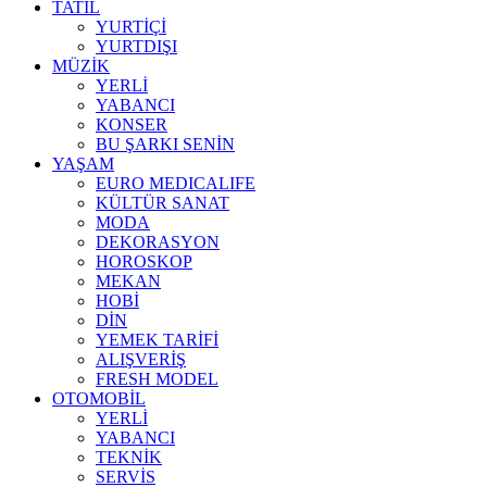
TATİL
YURTİÇİ
YURTDIŞI
MÜZİK
YERLİ
YABANCI
KONSER
BU ŞARKI SENİN
YAŞAM
EURO MEDICALIFE
KÜLTÜR SANAT
MODA
DEKORASYON
HOROSKOP
MEKAN
HOBİ
DİN
YEMEK TARİFİ
ALIŞVERİŞ
FRESH MODEL
OTOMOBİL
YERLİ
YABANCI
TEKNİK
SERVİS