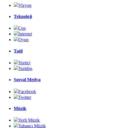
Vizyon
Teknoloji
Cep
İnternet
Oyun
Tatil
Yurtiçi
Yurtdışı
Sosyal Medya
Facebook
Twitter
Müzik
Yerli Müzik
Yabancı Müzik