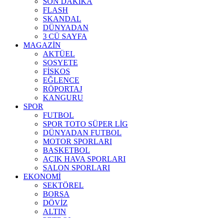
SON DAKİKA
FLASH
SKANDAL
DÜNYADAN
3 CÜ SAYFA
MAGAZİN
AKTÜEL
SOSYETE
FİSKOS
EĞLENCE
RÖPORTAJ
KANGURU
SPOR
FUTBOL
SPOR TOTO SÜPER LİG
DÜNYADAN FUTBOL
MOTOR SPORLARI
BASKETBOL
AÇIK HAVA SPORLARI
SALON SPORLARI
EKONOMİ
SEKTÖREL
BORSA
DÖVİZ
ALTIN