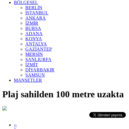
BÖLGESEL
BERLİN
İSTANBUL
ANKARA
İZMİR
BURSA
ADANA
KONYA
ANTALYA
GAZİANTEP
MERSİN
ŞANLIURFA
İZMİT
DİYARBAKIR
SAMSUN
MANŞETLER
Plaj sahilden 100 metre uzakta
‹‹