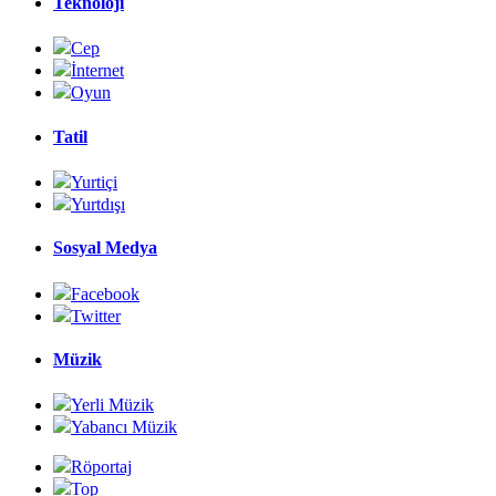
Teknoloji
Cep
İnternet
Oyun
Tatil
Yurtiçi
Yurtdışı
Sosyal Medya
Facebook
Twitter
Müzik
Yerli Müzik
Yabancı Müzik
Röportaj
Top