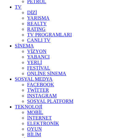
PETROL
TV
DİZİ
YARIŞMA
REALTY
RATING
TV PROGRAMLARI
CANLI TV
SİNEMA
VİZYON
YABANCI
YERLİ
FESTİVAL
ONLİNE SİNEMA
SOSYAL MEDYA
FACEBOOK
TWİTTER
INSTAGRAM
SOSYAL PLATFORM
TEKNOLOJİ
MOBİL
İNTERNET
ELEKTRONİK
OYUN
BİLİM