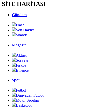
SİTE HARİTASI
Gündem
Flash
Son Dakika
Skandal
Magazin
Aktüel
Sosyete
Fiskos
Eğlence
Spor
Futbol
Dünyadan Futbol
Motor Sporları
Basketbol