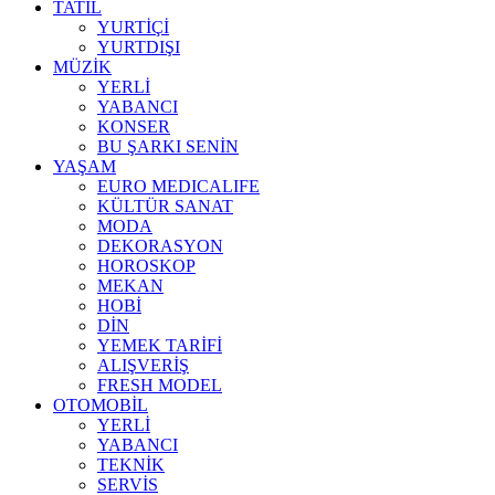
TATİL
YURTİÇİ
YURTDIŞI
MÜZİK
YERLİ
YABANCI
KONSER
BU ŞARKI SENİN
YAŞAM
EURO MEDICALIFE
KÜLTÜR SANAT
MODA
DEKORASYON
HOROSKOP
MEKAN
HOBİ
DİN
YEMEK TARİFİ
ALIŞVERİŞ
FRESH MODEL
OTOMOBİL
YERLİ
YABANCI
TEKNİK
SERVİS