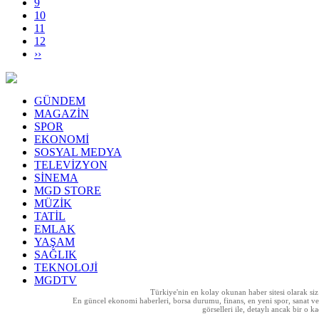
9
10
11
12
››
GÜNDEM
MAGAZİN
SPOR
EKONOMİ
SOSYAL MEDYA
TELEVİZYON
SİNEMA
MGD STORE
MÜZİK
TATİL
EMLAK
YAŞAM
SAĞLIK
TEKNOLOJİ
MGDTV
Türkiye'nin en kolay okunan haber sitesi olarak si
En güncel ekonomi haberleri, borsa durumu, finans, en yeni spor, sanat ve t
görselleri ile, detaylı ancak bir o