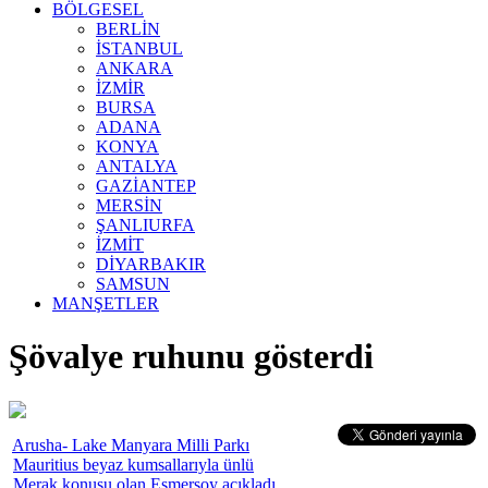
BÖLGESEL
BERLİN
İSTANBUL
ANKARA
İZMİR
BURSA
ADANA
KONYA
ANTALYA
GAZİANTEP
MERSİN
ŞANLIURFA
İZMİT
DİYARBAKIR
SAMSUN
MANŞETLER
Şövalye ruhunu gösterdi
Arusha- Lake Manyara Milli Parkı
Mauritius beyaz kumsallarıyla ünlü
Merak konusu olan Esmersoy açıkladı