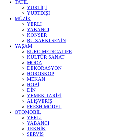
TATİL
YURTİÇİ
YURTDIŞI
MÜZİK
YERLİ
YABANCI
KONSER
BU ŞARKI SENİN
YAŞAM
EURO MEDICALIFE
KÜLTÜR SANAT
MODA
DEKORASYON
HOROSKOP
MEKAN
HOBİ
DİN
YEMEK TARİFİ
ALIŞVERİŞ
FRESH MODEL
OTOMOBİL
YERLİ
YABANCI
TEKNİK
SERVİS