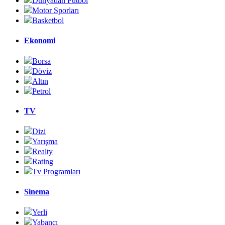
Dünyadan Futbol
Motor Sporları
Basketbol
Ekonomi
Borsa
Döviz
Altın
Petrol
TV
Dizi
Yarışma
Realty
Rating
Tv Programları
Sinema
Yerli
Yabancı