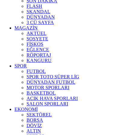
SON DAKİKA
FLASH
SKANDAL
DÜNYADAN
3 CÜ SAYFA
MAGAZİN
AKTÜEL
SOSYETE
FİSKOS
EĞLENCE
RÖPORTAJ
KANGURU
SPOR
FUTBOL
SPOR TOTO SÜPER LİG
DÜNYADAN FUTBOL
MOTOR SPORLARI
BASKETBOL
AÇIK HAVA SPORLARI
SALON SPORLARI
EKONOMİ
SEKTÖREL
BORSA
DÖVİZ
ALTIN