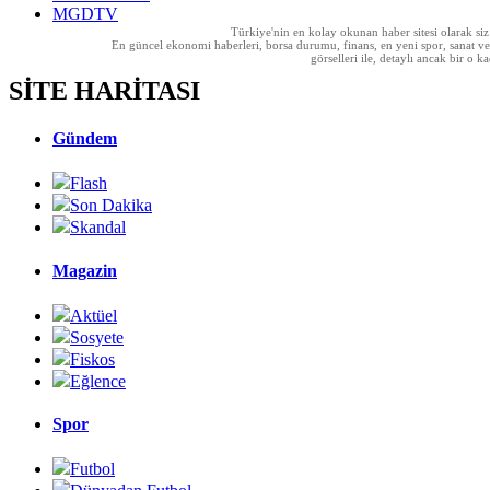
MGDTV
Türkiye'nin en kolay okunan haber sitesi olarak si
En güncel ekonomi haberleri, borsa durumu, finans, en yeni spor, sanat ve t
görselleri ile, detaylı ancak bir o
SİTE HARİTASI
Gündem
Flash
Son Dakika
Skandal
Magazin
Aktüel
Sosyete
Fiskos
Eğlence
Spor
Futbol