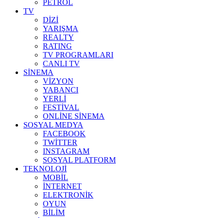
PETROL
TV
DİZİ
YARIŞMA
REALTY
RATING
TV PROGRAMLARI
CANLI TV
SİNEMA
VİZYON
YABANCI
YERLİ
FESTİVAL
ONLİNE SİNEMA
SOSYAL MEDYA
FACEBOOK
TWİTTER
INSTAGRAM
SOSYAL PLATFORM
TEKNOLOJİ
MOBİL
İNTERNET
ELEKTRONİK
OYUN
BİLİM