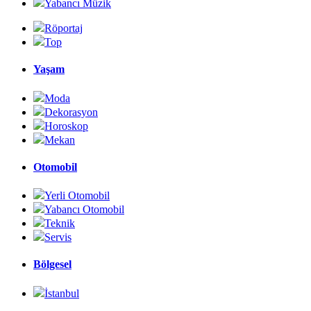
Yabancı Müzik
Röportaj
Top
Yaşam
Moda
Dekorasyon
Horoskop
Mekan
Otomobil
Yerli Otomobil
Yabancı Otomobil
Teknik
Servis
Bölgesel
İstanbul