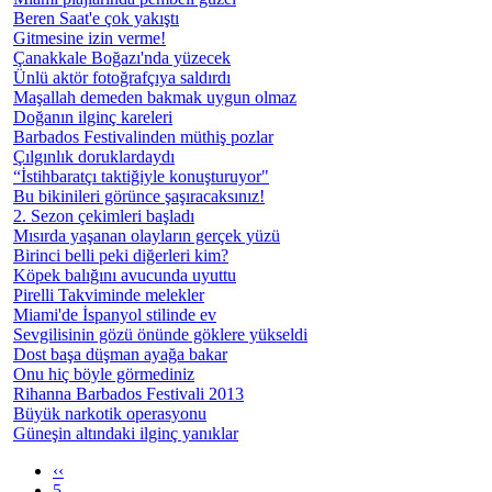
Beren Saat'e çok yakıştı
Gitmesine izin verme!
Çanakkale Boğazı'nda yüzecek
Ünlü aktör fotoğrafçıya saldırdı
Maşallah demeden bakmak uygun olmaz
Doğanın ilginç kareleri
Barbados Festivalinden müthiş pozlar
Çılgınlık doruklardaydı
“İstihbaratçı taktiğiyle konuşturuyor"
Bu bikinileri görünce şaşıracaksınız!
2. Sezon çekimleri başladı
Mısırda yaşanan olayların gerçek yüzü
Birinci belli peki diğerleri kim?
Köpek balığını avucunda uyuttu
Pirelli Takviminde melekler
Miami'de İspanyol stilinde ev
Sevgilisinin gözü önünde göklere yükseldi
Dost başa düşman ayağa bakar
Onu hiç böyle görmediniz
Rihanna Barbados Festivali 2013
Büyük narkotik operasyonu
Güneşin altındaki ilginç yanıklar
‹‹
5