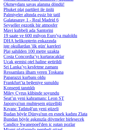
Okmeydanı savaş alanına döndü!
Phuket plaj partileri ile ünlü
Palmiyeler altında eşsiz bir tatil
Galatasaray 1 - Real Madrid 6
Seyşeller egzotik bir atmosfer
Mavi kubbeli ada Santorini
19 saate ve 600 milyon Euro'ya maloldu
DHA helikopterin enkazında
işte okullardan 'ilk gün' kareleri
Plaj sahilden 100 metre uzakta
Costa Concordia’yı kurtaracaklar
Uçak gemisi otel haline getirildi
Sri Lanka’yı keşfetme zamanı
Ressamlara ilham veren Toskana
Paparazzi kurbanı oldu
Frankfurt’ta beğeniye sunuldu
Konsepti tanıtıldı
Miley Cyrus klibinde soyundu
Seat’ın yeni kahramanı: Leon ST
Japonya'nın muhteşem güzelliği
Kıvanç Tatlıtuğ'un yeni güzeli
Budan böyle Dünya'nın en esnek kadını Zlata
Bundan böyle aşkınızla dövmeler birleşecek
Candice Swanepoel'den iç ısıtan pozlar
Miami plajlarında pembeli güzel