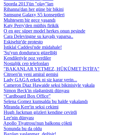
Sporda 2013'ün "olay"ları
Rihanna'dan her güne bir bikini
Samsung Galaxy S5 konseptleri
Muhteşem bir gece yaşandı
Katy Perry'den müthiş firikik
O en geç süper model herkes onun peşinde
Cara Delevingne su kayağı yaparsa..
Eskişehir'de protesto
İstiklal Caddesi'nde müdahale!
'Su'yun dondurucu güzelliği
Kendileriyle poz verdiler
Nostaljik cep telefonları
"BAKANLAR YETMEZ, HÜKÜMET İSTİFA"
Citroen'in yeni amiral gemisi
Lady GAGA erkek ni siz karar verin...
Cameron Diaz Hawaide seksi bikinisiyle yakala
Simon Beck'in olağanüstü dünyası
“Cardboard Box Office”
Selena Gomez kumsalda bu halde yakalandı
Miranda Kerr'in seksi çekimi
Hugh Jackman gözleri kendine çevirdi
Lee'nin dünyası
Apollo Tiyatrosu'nun balkonu çöktü
Sonunda bu da oldu
Bazıları yaşlanmaz, değişir!