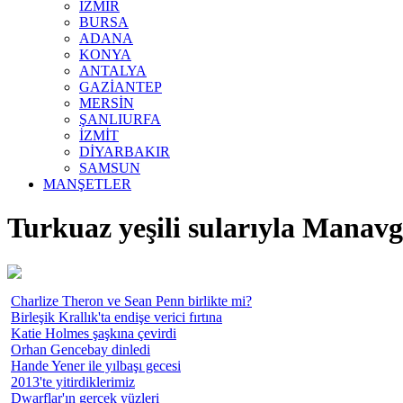
İZMİR
BURSA
ADANA
KONYA
ANTALYA
GAZİANTEP
MERSİN
ŞANLIURFA
İZMİT
DİYARBAKIR
SAMSUN
MANŞETLER
Turkuaz yeşili sularıyla Manavg
Charlize Theron ve Sean Penn birlikte mi?
Birleşik Krallık'ta endişe verici fırtına
Katie Holmes şaşkına çevirdi
Orhan Gencebay dinledi
Hande Yener ile yılbaşı gecesi
2013'te yitirdiklerimiz
Dwarflar'ın gerçek yüzleri