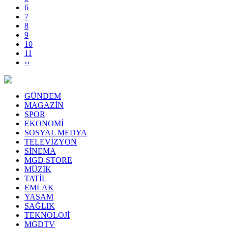
6
7
8
9
10
11
››
GÜNDEM
MAGAZİN
SPOR
EKONOMİ
SOSYAL MEDYA
TELEVİZYON
SİNEMA
MGD STORE
MÜZİK
TATİL
EMLAK
YAŞAM
SAĞLIK
TEKNOLOJİ
MGDTV