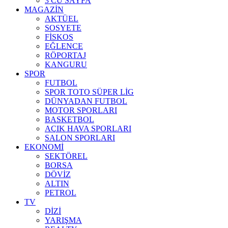
3 CÜ SAYFA
MAGAZİN
AKTÜEL
SOSYETE
FİSKOS
EĞLENCE
RÖPORTAJ
KANGURU
SPOR
FUTBOL
SPOR TOTO SÜPER LİG
DÜNYADAN FUTBOL
MOTOR SPORLARI
BASKETBOL
AÇIK HAVA SPORLARI
SALON SPORLARI
EKONOMİ
SEKTÖREL
BORSA
DÖVİZ
ALTIN
PETROL
TV
DİZİ
YARIŞMA