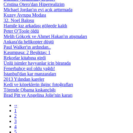
Cristina Otero'dan Hiperrealizim
Michael Jordan'ın evi açık arttırmada
Kuzey Avrupa Modası
32. Noel Balosu
Hamile kız arkadaşı gölgede kaldı
Peter O'Toole öldü
Melih Gökçek ve Ahmet Hakan'ın atışmaları
Ankara'da helikopter düştü
Paul Walker'ın ardından..
Kasımpaşa: 2 Beşiktaş: 1
Rekorlar kitabına girdi
Ünlü isimler hayvanlar için birarada
Fenerbahçe gol oldu yağdı!
İstanbul'dan kar manzaraları
2013 Yılından kareler
Kedi ve köpeklerin ilginç fotoğrafları
Törende Obama kıskançlığı
Brad Pitt ve Angelina Jolie'nin kararı
‹‹
1
2
3
4
5