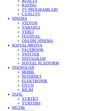
REALTY
RATING
TV PROGRAMLARI
CANLI TV
SİNEMA
VİZYON
YABANCI
YERLİ
FESTİVAL
ONLİNE SİNEMA
SOSYAL MEDYA
FACEBOOK
TWİTTER
INSTAGRAM
SOSYAL PLATFORM
TEKNOLOJİ
MOBİL
İNTERNET
ELEKTRONİK
OYUN
BİLİM
TATİL
YURTİÇİ
YURTDIŞI
MÜZİK