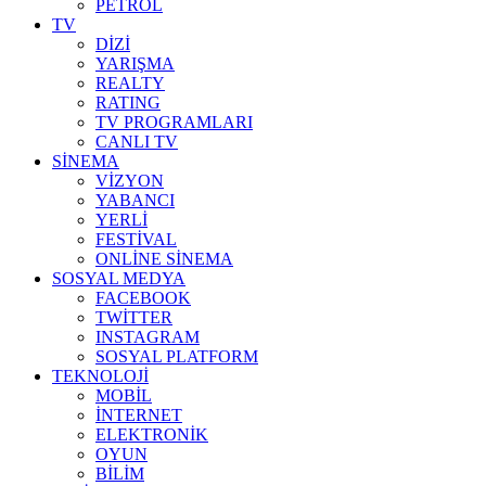
PETROL
TV
DİZİ
YARIŞMA
REALTY
RATING
TV PROGRAMLARI
CANLI TV
SİNEMA
VİZYON
YABANCI
YERLİ
FESTİVAL
ONLİNE SİNEMA
SOSYAL MEDYA
FACEBOOK
TWİTTER
INSTAGRAM
SOSYAL PLATFORM
TEKNOLOJİ
MOBİL
İNTERNET
ELEKTRONİK
OYUN
BİLİM