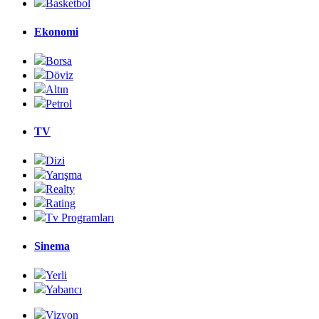
Basketbol
Ekonomi
Borsa
Döviz
Altın
Petrol
TV
Dizi
Yarışma
Realty
Rating
Tv Programları
Sinema
Yerli
Yabancı
Vizyon