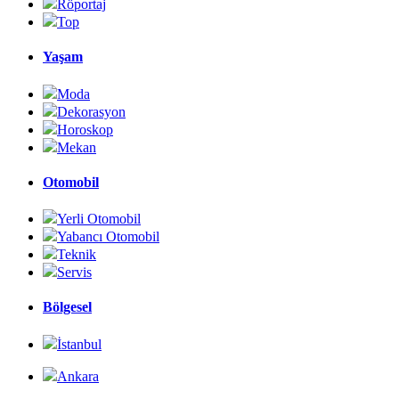
Röportaj
Top
Yaşam
Moda
Dekorasyon
Horoskop
Mekan
Otomobil
Yerli Otomobil
Yabancı Otomobil
Teknik
Servis
Bölgesel
İstanbul
Ankara