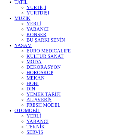
TATİL
YURTİÇİ
YURTDIŞI
MÜZİK
YERLİ
YABANCI
KONSER
BU ŞARKI SENİN
YAŞAM
EURO MEDICALIFE
KÜLTÜR SANAT
MODA
DEKORASYON
HOROSKOP
MEKAN
HOBİ
DİN
YEMEK TARİFİ
ALIŞVERİŞ
FRESH MODEL
OTOMOBİL
YERLİ
YABANCI
TEKNİK
SERVİS