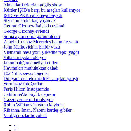
Almanlar kızlardan göğüs show
Kürtler IŞİD'e karşı bu araçları kullanıyor
IŞİD ve PKK çatışmaya başladı
Sizce bu kadın kaç yaşında?
George Clooney İtalya'da evlendi
George Clooney evlendi
Soma aylar sonra görüntülendi
Zengin Rus kız Mercedes bakın ne yaptı
John Malkovich'in binbir yüzü
Vietnamlı hava yolu şirketine tepki yağdı
Yıllara meydan okuyor
Japon balığını ameliyat ettiler
Hayranları mutluluktan ağladı
102 Yıllık savaş trajedisi
Dünyanın ilk elektrikli F1 araçları yarıştı
Yorumsuz fotoğraflar
Paris Hilton İnstagramda
California'da büyük deprem
Gazze yerine onlar olsaydı
Robin Williams hayatını kaybetti
Rihanna, Iman, Naomi kardeş gibiler
Verdiği pozlar büyüledi
‹‹
1