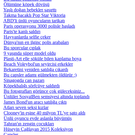
Ölümüne köpek dövüşü
Yaşlı doğan bebekler şaşırttı
Takma bacaklı Pop Star Viktoria
ABD'li ünlü oyuncuların tarikatı
Paris operasyonu 3000 polisle başladı
Paris'te kanlı saldırı
Hayvanlarda selfie çeker
Dünya'nın en ilginç polis arabaları
Bu sporcular çıplak
9 yaşında süper model oldu
Plasti-Art elle söküle bilen kaplama boya
Beach Voleybol'un seyircisi erkekler
Bekaretini yeniden satılığa çıkardı
Bu capsler adamı gülmekten öldürür :)
Sinagogda can pazarı
Köpekbalığı sörfçüye saldırdı
Bu fotografları görünce çok güleceksiniz...
Ünlüler SosyalBen şemsiyesi altında toplandı
James Bond'un aracı satılığa çıktı
Atları seven seksi kızlar
Clooney'in eşine 40 milyon TL'ye şato aldı
Ünlü oyuncu evde aslanla büyümüş
Tahran'ın zengin çocukları
Hüseyin Çağlayan 2015 Koleksiyon
Capsler