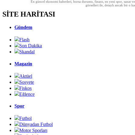
En güncel ekonomi haberleri, borsa durumu, finans, en yeni spor, sanat ve t
görselleri ile, detaylı ancak bir o
SİTE HARİTASI
Gündem
Flash
Son Dakika
Skandal
Magazin
Aktüel
Sosyete
Fiskos
Eğlence
Spor
Futbol
Dünyadan Futbol
Motor Sporları