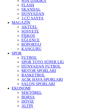
SON DAKİKA
FLASH
SKANDAL
DÜNYADAN
3 CÜ SAYFA
MAGAZİN
AKTÜEL
SOSYETE
FİSKOS
EĞLENCE
RÖPORTAJ
KANGURU
SPOR
FUTBOL
SPOR TOTO SÜPER LİG
DÜNYADAN FUTBOL
MOTOR SPORLARI
BASKETBOL
AÇIK HAVA SPORLARI
SALON SPORLARI
EKONOMİ
SEKTÖREL
BORSA
DÖVİZ
ALTIN