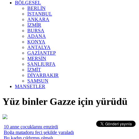
BÖLGESEL
BERLİN
İSTANBUL
ANKARA
İZMİR
BURSA
ADANA
KONYA
ANTALYA
GAZİANTEP
MERSİN
ŞANLIURFA
İZMİT
DİYARBAKIR
SAMSUN
MANŞETLER
Yüz binler Gazze için yürüdü
10 anne çocuklarını emzirdi
Boğa matadoru feci şekilde yaraladı
Bu kadın çıldırmış olmalı