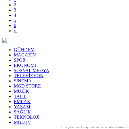
2
3
4
5
6
››
GÜNDEM
MAGAZİN
SPOR
EKONOMİ
SOSYAL MEDYA
TELEVİZYON
SİNEMA
MGD STORE
MÜZİK
TATİL
EMLAK
YAŞAM
SAĞLIK
TEKNOLOJİ
MGDTV
Türkiye'nin en kolay okunan haber sitesi olarak si