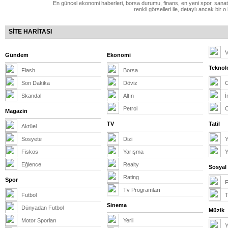
En güncel ekonomi haberleri, borsa durumu, finans, en yeni spor, sanat 
renkli görselleri ile, detaylı ancak bi
SİTE HARİTASI
V
Gündem
Ekonomi
Teknolo
Flash
Borsa
Son Dakika
Döviz
Skandal
Altın
İ
Petrol
Magazin
TV
Tatil
Aktüel
Sosyete
Dizi
Y
Fiskos
Yarışma
Y
Eğlence
Realty
Sosyal
Rating
Spor
Tv Programları
Futbol
T
Sinema
Dünyadan Futbol
Müzik
Motor Sporları
Yerli
Y