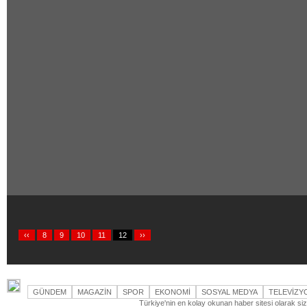
‹‹
8
9
10
11
12
››
GÜNDEM
MAGAZİN
SPOR
EKONOMİ
SOSYAL MEDYA
TELEVİZY
Türkiye'nin en kolay okunan haber sitesi olarak si