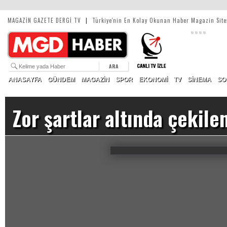
MAGAZİN GAZETE DERGİ TV
|
Türkiye'nin En Kolay Okunan Haber Magazin Site
ARA
ANASAYFA
GÜNDEM
MAGAZİN
SPOR
EKONOMİ
TV
SİNEMA
SO
Zor şartlar altında çekil