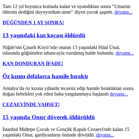
Tam 12 yıl boyunca komada kalan ve uyandıktan sonra "Umarım
ölürsün dediğini duyuyordum anne" diyen çocuk şaşırttı.
devamı...
DÜĞÜNDEN 1 AY SONRA!
13 yaşındaki kızı kocası öldürdü
Niğde'nin Çınarlı Köyü’nde oturan 13 yaşındaki Hilal Ünal,
odasında göğsünden tabancayla vurulmuş halde bulundu.
devamı...
KAN DONDURAN İFADE!
Öz kızını defalarca hamile bıraktı
Antalya’da öz kızına yıllardır tecavüz edip hamile bıraktıktan sonra
doğan bebekleri yok eden baba yargılanmaya başlandı
devamı...
CEZAEVİNDE VAHŞET!
15 yaşında Onur döverek öldürüldü
İstanbul Maltepe Çocuk ve Gençlik Kapalı Cezaevi'nde kalan 15
yaşındaki Onur, gardiyanların önünde dövüldü.
devamı...