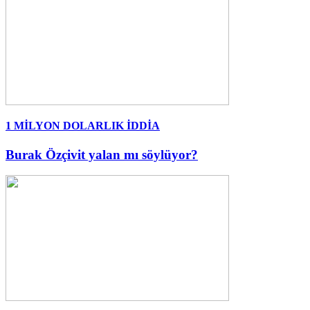
1 MİLYON DOLARLIK İDDİA
Burak Özçivit yalan mı söylüyor?