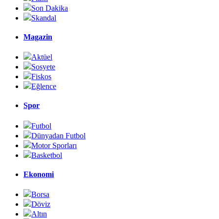
Son Dakika
Skandal
Magazin
Aktüel
Sosyete
Fiskos
Eğlence
Spor
Futbol
Dünyadan Futbol
Motor Sporları
Basketbol
Ekonomi
Borsa
Döviz
Altın