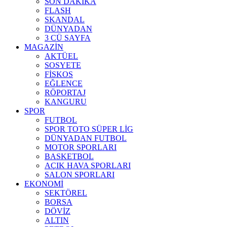
SON DAKİKA
FLASH
SKANDAL
DÜNYADAN
3 CÜ SAYFA
MAGAZİN
AKTÜEL
SOSYETE
FİSKOS
EĞLENCE
RÖPORTAJ
KANGURU
SPOR
FUTBOL
SPOR TOTO SÜPER LİG
DÜNYADAN FUTBOL
MOTOR SPORLARI
BASKETBOL
AÇIK HAVA SPORLARI
SALON SPORLARI
EKONOMİ
SEKTÖREL
BORSA
DÖVİZ
ALTIN