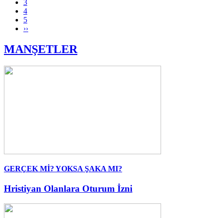
3
4
5
››
MANŞETLER
GERÇEK Mİ? YOKSA ŞAKA MI?
Hristiyan Olanlara Oturum İzni