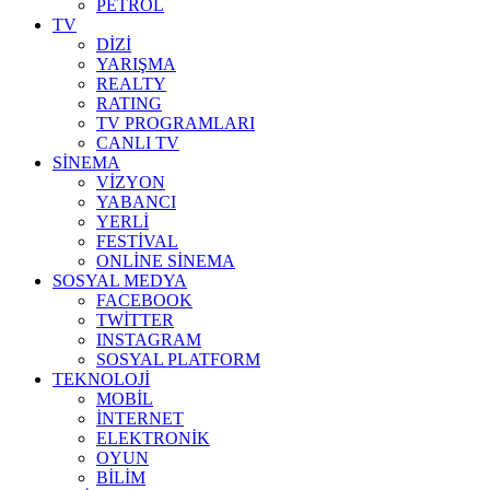
PETROL
TV
DİZİ
YARIŞMA
REALTY
RATING
TV PROGRAMLARI
CANLI TV
SİNEMA
VİZYON
YABANCI
YERLİ
FESTİVAL
ONLİNE SİNEMA
SOSYAL MEDYA
FACEBOOK
TWİTTER
INSTAGRAM
SOSYAL PLATFORM
TEKNOLOJİ
MOBİL
İNTERNET
ELEKTRONİK
OYUN
BİLİM