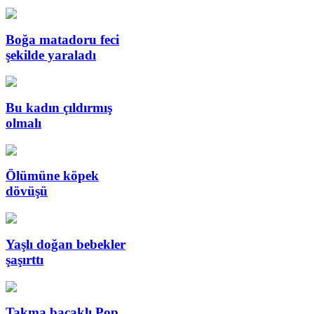
Boğa matadoru feci
şekilde yaraladı
Bu kadın çıldırmış
olmalı
Ölümüne köpek
dövüşü
Yaşlı doğan bebekler
şaşırttı
Takma bacaklı Pop