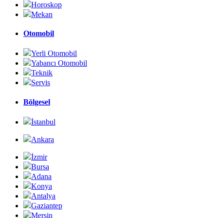
Horoskop
Mekan
Otomobil
Yerli Otomobil
Yabancı Otomobil
Teknik
Servis
Bölgesel
İstanbul
Ankara
İzmir
Bursa
Adana
Konya
Antalya
Gaziantep
Mersin