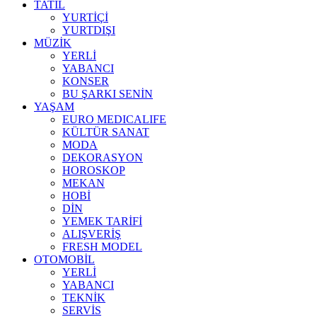
TATİL
YURTİÇİ
YURTDIŞI
MÜZİK
YERLİ
YABANCI
KONSER
BU ŞARKI SENİN
YAŞAM
EURO MEDICALIFE
KÜLTÜR SANAT
MODA
DEKORASYON
HOROSKOP
MEKAN
HOBİ
DİN
YEMEK TARİFİ
ALIŞVERİŞ
FRESH MODEL
OTOMOBİL
YERLİ
YABANCI
TEKNİK
SERVİS