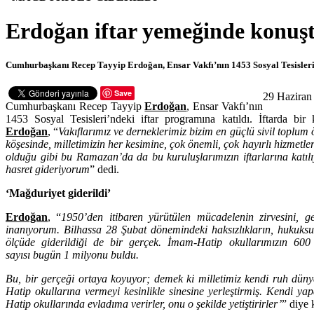
Erdoğan iftar yemeğinde konuş
Cumhurbaşkanı Recep Tayyip Erdoğan, Ensar Vakfı’nın 1453 Sosyal Tesisleri
Save
29 Haziran
Cumhurbaşkanı Recep Tayyip
Erdoğan
, Ensar Vakfı’nın
1453 Sosyal Tesisleri’ndeki iftar programına katıldı. İftarda 
Erdoğan
, “
Vakıflarımız ve derneklerimiz bizim en güçlü sivil toplum 
köşesinde, milletimizin her kesimine, çok önemli, çok hayırlı hizmetl
olduğu gibi bu Ramazan’da da bu kuruluşlarımızın iftarlarına katılıy
hasret gideriyorum
” dedi.
‘Mağduriyet giderildi’
Erdoğan
, “
1950’den itibaren yürütülen mücadelenin zirvesini, ge
inanıyorum. Bilhassa 28 Şubat dönemindeki haksızlıkların, hukuksu
ölçüde giderildiği de bir gerçek. İmam-Hatip okullarımızın 60
sayısı bugün 1 milyonu buldu.
Bu, bir gerçeği ortaya koyuyor; demek ki milletimiz kendi ruh düny
Hatip okullarına vermeyi kesinlikle sinesine yerleştirmiş. Kendi ya
Hatip okullarında evladıma verirler, onu o şekilde yetiştirirler’
” diye 