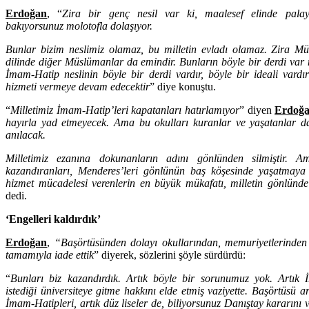
Erdoğan
, “
Zira bir genç nesil var ki, maalesef elinde palayla
bakıyorsunuz molotofla dolaşıyor.
Bunlar bizim neslimiz olamaz, bu milletin evladı olamaz. Zira Mü
dilinde diğer Müslümanlar da emindir. Bunların böyle bir derdi va
İmam-Hatip neslinin böyle bir derdi vardır, böyle bir ideali vard
hizmeti vermeye devam edecektir
” diye konuştu.
“
Milletimiz İmam-Hatip’leri kapatanları hatırlamıyor
” diyen
Erdoğ
hayırla yad etmeyecek. Ama bu okulları kuranlar ve yaşatanlar da
anılacak.
Milletimiz ezanına dokunanların adını gönlünden silmiştir. 
kazandıranları, Menderes’leri gönlünün baş köşesinde yaşatmaya 
hizmet mücadelesi verenlerin en büyük mükafatı, milletin gönlünde
dedi.
‘Engelleri kaldırdık’
Erdoğan
,
“Başörtüsünden dolayı okullarından, memuriyetlerinden 
tamamıyla iade ettik
” diyerek, sözlerini şöyle sürdürdü:
“
Bunları biz kazandırdık. Artık böyle bir sorunumuz yok. Artık 
istediği üniversiteye gitme hakkını elde etmiş vaziyette. Başörtüsü a
İmam-Hatipleri, artık düz liseler de, biliyorsunuz Danıştay kararını 