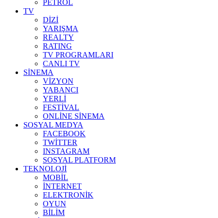
PETROL
TV
DİZİ
YARIŞMA
REALTY
RATING
TV PROGRAMLARI
CANLI TV
SİNEMA
VİZYON
YABANCI
YERLİ
FESTİVAL
ONLİNE SİNEMA
SOSYAL MEDYA
FACEBOOK
TWİTTER
INSTAGRAM
SOSYAL PLATFORM
TEKNOLOJİ
MOBİL
İNTERNET
ELEKTRONİK
OYUN
BİLİM