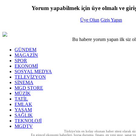
Yorum yapabilmek için üye olmalı ve giriş
Üye Olun
Giriş Yapın
Bu habere yorum yapan ilk siz o
GÜNDEM
MAGAZİN
SPOR
EKONOMİ
SOSYAL MEDYA
TELEVİZYON
SİNEMA
MGD STORE
MÜZİK
TATİL
EMLAK
YAŞAM
SAĞLIK
TEKNOLOJİ
MGDTV
Türkiye'nin en kolay okunan haber sitesi olarak si
En güncel ekonomi haberleri, borsa durumu, finans, en yeni spor, sanat ve t