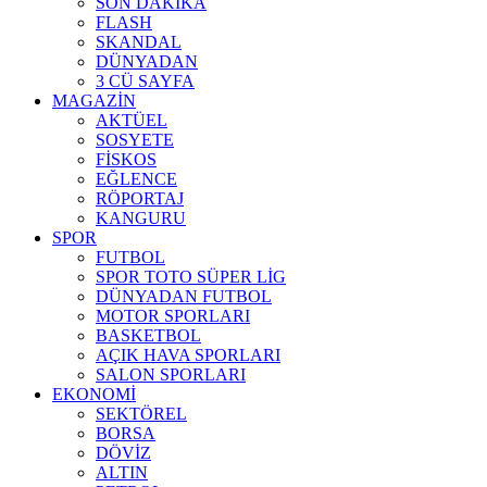
SON DAKİKA
FLASH
SKANDAL
DÜNYADAN
3 CÜ SAYFA
MAGAZİN
AKTÜEL
SOSYETE
FİSKOS
EĞLENCE
RÖPORTAJ
KANGURU
SPOR
FUTBOL
SPOR TOTO SÜPER LİG
DÜNYADAN FUTBOL
MOTOR SPORLARI
BASKETBOL
AÇIK HAVA SPORLARI
SALON SPORLARI
EKONOMİ
SEKTÖREL
BORSA
DÖVİZ
ALTIN