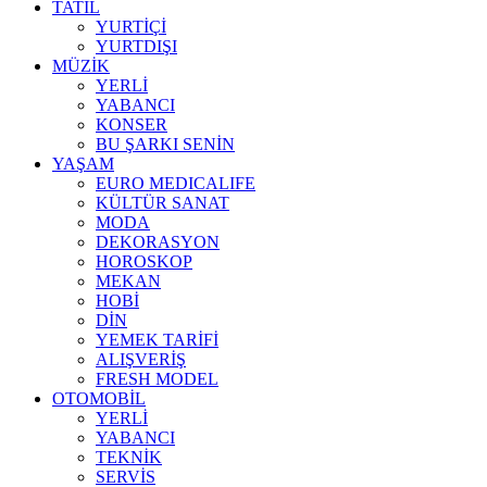
TATİL
YURTİÇİ
YURTDIŞI
MÜZİK
YERLİ
YABANCI
KONSER
BU ŞARKI SENİN
YAŞAM
EURO MEDICALIFE
KÜLTÜR SANAT
MODA
DEKORASYON
HOROSKOP
MEKAN
HOBİ
DİN
YEMEK TARİFİ
ALIŞVERİŞ
FRESH MODEL
OTOMOBİL
YERLİ
YABANCI
TEKNİK
SERVİS