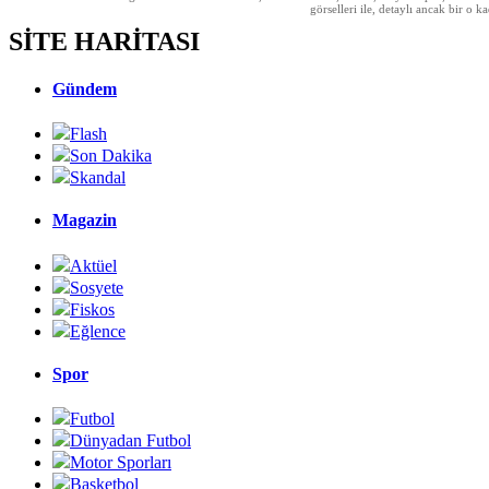
görselleri ile, detaylı ancak bir o
SİTE HARİTASI
Gündem
Flash
Son Dakika
Skandal
Magazin
Aktüel
Sosyete
Fiskos
Eğlence
Spor
Futbol
Dünyadan Futbol
Motor Sporları
Basketbol