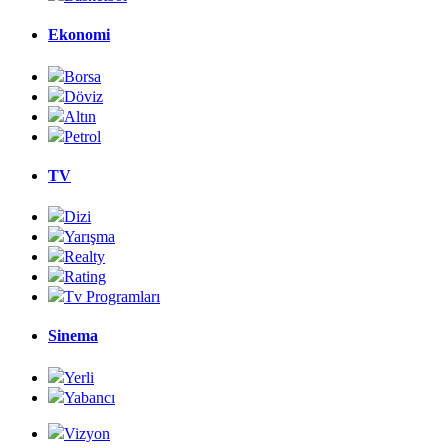
Ekonomi
Borsa
Döviz
Altın
Petrol
TV
Dizi
Yarışma
Realty
Rating
Tv Programları
Sinema
Yerli
Yabancı
Vizyon