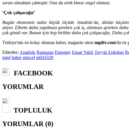
sorun olmaktan çıkmıştır. Ona da artık kimse engel olamaz
.
‘Çok çalışacağız’
Bugün ekonomin nabzı büyük ölçüde Anadolu’da, dünün küçümsen
atıyor. Elbette daha yapılması gereken çok iş, alınması gereken dah
çok gönül var. Bunun için hep birlikte daha çok çalışacağız, Daha çok
Türkiye'nin en kolay okunan haber, magazin sitesi
mgdtv.com
'da en 
Etiketler:
Anadolu
Ramazan
Danıştay
Ensar Vakfı
Tayyip Erdoğan
R
mgd
haber
güncel
m041028
FACEBOOK
YORUMLAR
TOPLULUK
YORUMLAR (0)