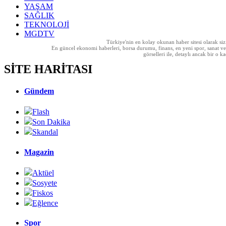
YAŞAM
SAĞLIK
TEKNOLOJİ
MGDTV
Türkiye'nin en kolay okunan haber sitesi olarak si
En güncel ekonomi haberleri, borsa durumu, finans, en yeni spor, sanat ve t
görselleri ile, detaylı ancak bir o
SİTE HARİTASI
Gündem
Flash
Son Dakika
Skandal
Magazin
Aktüel
Sosyete
Fiskos
Eğlence
Spor