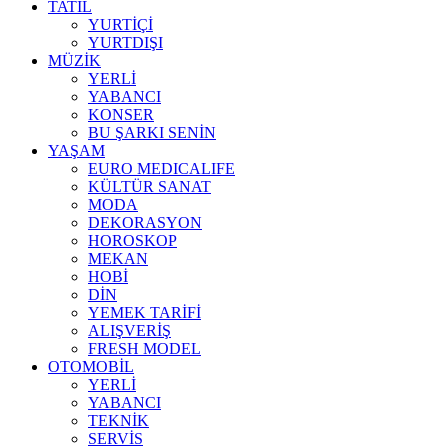
TATİL
YURTİÇİ
YURTDIŞI
MÜZİK
YERLİ
YABANCI
KONSER
BU ŞARKI SENİN
YAŞAM
EURO MEDICALIFE
KÜLTÜR SANAT
MODA
DEKORASYON
HOROSKOP
MEKAN
HOBİ
DİN
YEMEK TARİFİ
ALIŞVERİŞ
FRESH MODEL
OTOMOBİL
YERLİ
YABANCI
TEKNİK
SERVİS