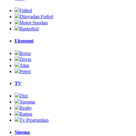
Futbol
Dünyadan Futbol
Motor Sporları
Basketbol
Ekonomi
Borsa
Döviz
Altın
Petrol
TV
Dizi
Yarışma
Realty
Rating
Tv Programları
Sinema