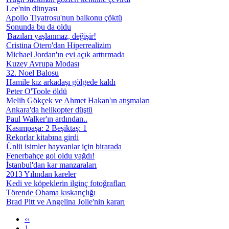
Lee'nin dünyası
Apollo Tiyatrosu'nun balkonu çöktü
Sonunda bu da oldu
Bazıları yaşlanmaz, değişir!
Cristina Otero'dan Hiperrealizim
Michael Jordan'ın evi açık arttırmada
Kuzey Avrupa Modası
32. Noel Balosu
Hamile kız arkadaşı gölgede kaldı
Peter O'Toole öldü
Melih Gökçek ve Ahmet Hakan'ın atışmaları
Ankara'da helikopter düştü
Paul Walker'ın ardından..
Kasımpaşa: 2 Beşiktaş: 1
Rekorlar kitabına girdi
Ünlü isimler hayvanlar için birarada
Fenerbahçe gol oldu yağdı!
İstanbul'dan kar manzaraları
2013 Yılından kareler
Kedi ve köpeklerin ilginç fotoğrafları
Törende Obama kıskançlığı
Brad Pitt ve Angelina Jolie'nin kararı
‹‹
1