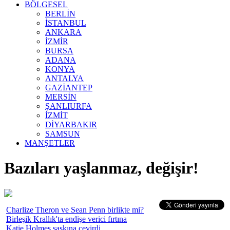
BÖLGESEL
BERLİN
İSTANBUL
ANKARA
İZMİR
BURSA
ADANA
KONYA
ANTALYA
GAZİANTEP
MERSİN
ŞANLIURFA
İZMİT
DİYARBAKIR
SAMSUN
MANŞETLER
Bazıları yaşlanmaz, değişir!
Charlize Theron ve Sean Penn birlikte mi?
Birleşik Krallık'ta endişe verici fırtına
Katie Holmes şaşkına çevirdi