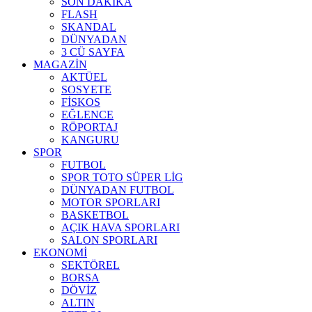
SON DAKİKA
FLASH
SKANDAL
DÜNYADAN
3 CÜ SAYFA
MAGAZİN
AKTÜEL
SOSYETE
FİSKOS
EĞLENCE
RÖPORTAJ
KANGURU
SPOR
FUTBOL
SPOR TOTO SÜPER LİG
DÜNYADAN FUTBOL
MOTOR SPORLARI
BASKETBOL
AÇIK HAVA SPORLARI
SALON SPORLARI
EKONOMİ
SEKTÖREL
BORSA
DÖVİZ
ALTIN