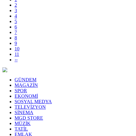
2
3
4
5
6
7
8
9
10
11
››
GÜNDEM
MAGAZİN
SPOR
EKONOMİ
SOSYAL MEDYA
TELEVİZYON
SİNEMA
MGD STORE
MÜZİK
TATİL
EMLAK