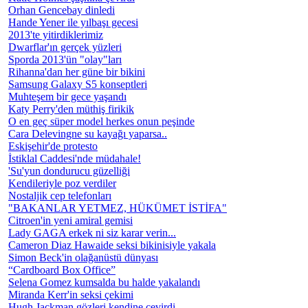
Orhan Gencebay dinledi
Hande Yener ile yılbaşı gecesi
2013'te yitirdiklerimiz
Dwarflar'ın gerçek yüzleri
Sporda 2013'ün "olay"ları
Rihanna'dan her güne bir bikini
Samsung Galaxy S5 konseptleri
Muhteşem bir gece yaşandı
Katy Perry'den müthiş firikik
O en geç süper model herkes onun peşinde
Cara Delevingne su kayağı yaparsa..
Eskişehir'de protesto
İstiklal Caddesi'nde müdahale!
'Su'yun dondurucu güzelliği
Kendileriyle poz verdiler
Nostaljik cep telefonları
"BAKANLAR YETMEZ, HÜKÜMET İSTİFA"
Citroen'in yeni amiral gemisi
Lady GAGA erkek ni siz karar verin...
Cameron Diaz Hawaide seksi bikinisiyle yakala
Simon Beck'in olağanüstü dünyası
“Cardboard Box Office”
Selena Gomez kumsalda bu halde yakalandı
Miranda Kerr'in seksi çekimi
Hugh Jackman gözleri kendine çevirdi