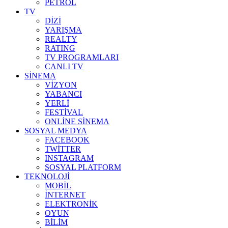
PETROL
TV
DİZİ
YARIŞMA
REALTY
RATING
TV PROGRAMLARI
CANLI TV
SİNEMA
VİZYON
YABANCI
YERLİ
FESTİVAL
ONLİNE SİNEMA
SOSYAL MEDYA
FACEBOOK
TWİTTER
INSTAGRAM
SOSYAL PLATFORM
TEKNOLOJİ
MOBİL
İNTERNET
ELEKTRONİK
OYUN
BİLİM