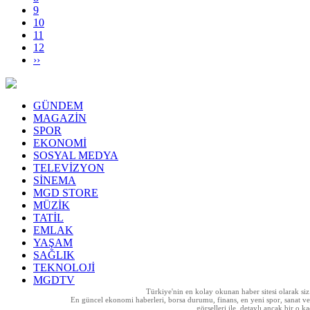
9
10
11
12
››
GÜNDEM
MAGAZİN
SPOR
EKONOMİ
SOSYAL MEDYA
TELEVİZYON
SİNEMA
MGD STORE
MÜZİK
TATİL
EMLAK
YAŞAM
SAĞLIK
TEKNOLOJİ
MGDTV
Türkiye'nin en kolay okunan haber sitesi olarak si
En güncel ekonomi haberleri, borsa durumu, finans, en yeni spor, sanat ve t
görselleri ile, detaylı ancak bir o