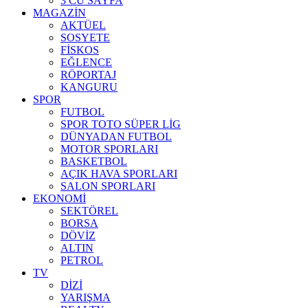
3 CÜ SAYFA
MAGAZİN
AKTÜEL
SOSYETE
FİSKOS
EĞLENCE
RÖPORTAJ
KANGURU
SPOR
FUTBOL
SPOR TOTO SÜPER LİG
DÜNYADAN FUTBOL
MOTOR SPORLARI
BASKETBOL
AÇIK HAVA SPORLARI
SALON SPORLARI
EKONOMİ
SEKTÖREL
BORSA
DÖVİZ
ALTIN
PETROL
TV
DİZİ
YARIŞMA