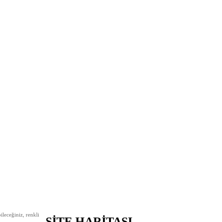
leceğiniz, renkli
SİTE HARİTASI