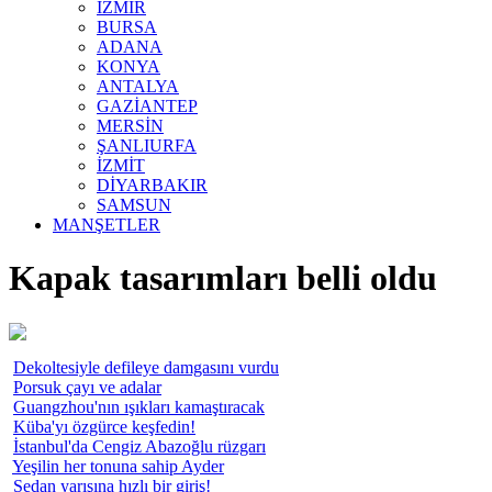
İZMİR
BURSA
ADANA
KONYA
ANTALYA
GAZİANTEP
MERSİN
ŞANLIURFA
İZMİT
DİYARBAKIR
SAMSUN
MANŞETLER
Kapak tasarımları belli oldu
Dekoltesiyle defileye damgasını vurdu
Porsuk çayı ve adalar
Guangzhou'nın ışıkları kamaştıracak
Küba'yı özgürce keşfedin!
İstanbul'da Cengiz Abazoğlu rüzgarı
Yeşilin her tonuna sahip Ayder
Sedan yarışına hızlı bir giriş!