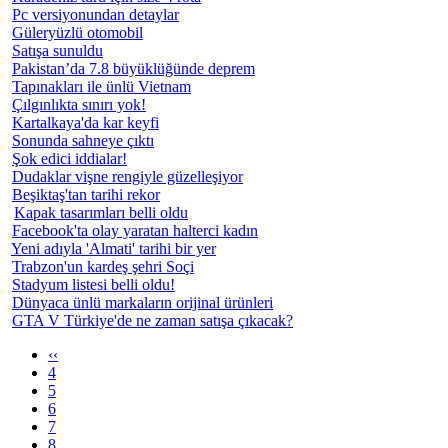
Pc versiyonundan detaylar
Güleryüzlü otomobil
Satışa sunuldu
Pakistan’da 7.8 büyüklüğünde deprem
Tapınakları ile ünlü Vietnam
Çılgınlıkta sınırı yok!
Kartalkaya'da kar keyfi
Sonunda sahneye çıktı
Şok edici iddialar!
Dudaklar vişne rengiyle güzelleşiyor
Beşiktaş'tan tarihi rekor
Kapak tasarımları belli oldu
Facebook'ta olay yaratan halterci kadın
Yeni adıyla 'Almati' tarihi bir yer
Trabzon'un kardeş şehri Soçi
Stadyum listesi belli oldu!
Dünyaca ünlü markaların orijinal ürünleri
GTA V Türkiye'de ne zaman satışa çıkacak?
‹‹
4
5
6
7
8