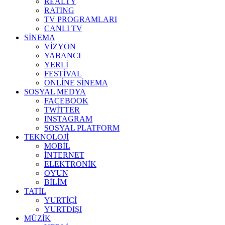
REALTY
RATING
TV PROGRAMLARI
CANLI TV
SİNEMA
VİZYON
YABANCI
YERLİ
FESTİVAL
ONLİNE SİNEMA
SOSYAL MEDYA
FACEBOOK
TWİTTER
INSTAGRAM
SOSYAL PLATFORM
TEKNOLOJİ
MOBİL
İNTERNET
ELEKTRONİK
OYUN
BİLİM
TATİL
YURTİÇİ
YURTDIŞI
MÜZİK