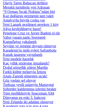
Olaylı Tanju Babacan defilesi
Meraklı turistlerin yeri Adrasan
“9 Orman Sıcak Noktası”ndan biri
Kaz dağlarını gezmenin tam vakti
Antalya'da büyük coşku var
Yeni Lanark gezilmesi gereken 1 köy
Ağva keşfedilmeye hazır!
Penelope Cruz ve Javier Badem el ele
Vahşi yaşam parkı Serengeti
Kamuflajsız yakalandı
Seyrine ve rengine doyum olmuyor
Karadeniz'in ünlü evleri Safranbolu
Kapak tasarımı yayınlandı
Yeni modele hazırlık
Kaç yıllık sözleşme imzalandı?
Doğal görsellik şöleni Mardin
Farklı kültür turlarıyla İztuzu
Anais Zanotti güneşten sıcak!
Göz yaşları sel oluyor
Turkuaz yeşili sularıyla Manavgat
Şöhretler kaldırımına izlerini bıraktı
Tüm özellikleriyle Spaceman All4
Dünyanın en eski 3. bahçesi
Yeni Zelanda iki adadan oluşuyor
Karadeniz turu için size 4 rota