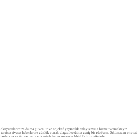
z okuyucularımıza daima güvenilir ve objektif yayıncılık anlayışımızla hizmet vermekteyiz.
arafsız siyaset haberlerine günlük olarak ulaşabileceğiniz geniş bir platform. Sıkılmadan okuyabi
 kadarda kısa ve öz yazılan içerikleriyle haber magazin Mgd Tv hizmetinizde.