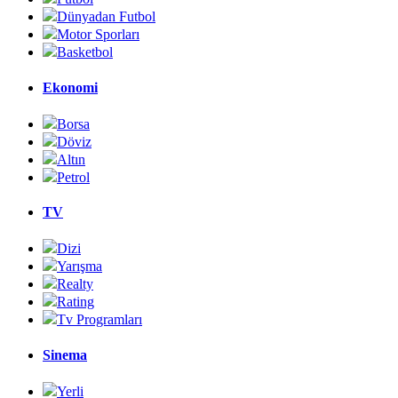
Dünyadan Futbol
Motor Sporları
Basketbol
Ekonomi
Borsa
Döviz
Altın
Petrol
TV
Dizi
Yarışma
Realty
Rating
Tv Programları
Sinema
Yerli