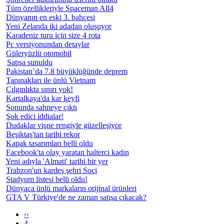
Tüm özellikleriyle Spaceman All4
Dünyanın en eski 3. bahçesi
Yeni Zelanda iki adadan oluşuyor
Karadeniz turu için size 4 rota
Pc versiyonundan detaylar
Güleryüzlü otomobil
Satışa sunuldu
Pakistan’da 7.8 büyüklüğünde deprem
Tapınakları ile ünlü Vietnam
Çılgınlıkta sınırı yok!
Kartalkaya'da kar keyfi
Sonunda sahneye çıktı
Şok edici iddialar!
Dudaklar vişne rengiyle güzelleşiyor
Beşiktaş'tan tarihi rekor
Kapak tasarımları belli oldu
Facebook'ta olay yaratan halterci kadın
Yeni adıyla 'Almati' tarihi bir yer
Trabzon'un kardeş şehri Soçi
Stadyum listesi belli oldu!
Dünyaca ünlü markaların orijinal ürünleri
GTA V Türkiye'de ne zaman satışa çıkacak?
‹‹
4