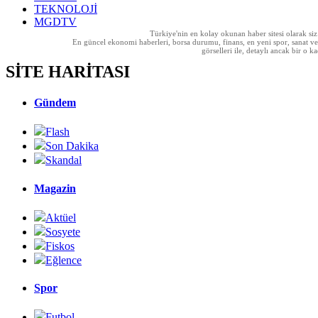
TEKNOLOJİ
MGDTV
Türkiye'nin en kolay okunan haber sitesi olarak si
En güncel ekonomi haberleri, borsa durumu, finans, en yeni spor, sanat ve t
görselleri ile, detaylı ancak bir o
SİTE HARİTASI
Gündem
Flash
Son Dakika
Skandal
Magazin
Aktüel
Sosyete
Fiskos
Eğlence
Spor
Futbol