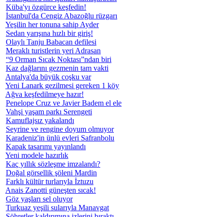
Küba'yı özgürce keşfedin!
İstanbul'da Cengiz Abazoğlu rüzgarı
Yeşilin her tonuna sahip Ayder
Sedan yarışına hızlı bir giriş!
Olaylı Tanju Babacan defilesi
Meraklı turistlerin yeri Adrasan
“9 Orman Sıcak Noktası”ndan biri
Kaz dağlarını gezmenin tam vakti
Antalya'da büyük coşku var
Yeni Lanark gezilmesi gereken 1 köy
Ağva keşfedilmeye hazır!
Penelope Cruz ve Javier Badem el ele
Vahşi yaşam parkı Serengeti
Kamuflajsız yakalandı
Seyrine ve rengine doyum olmuyor
Karadeniz'in ünlü evleri Safranbolu
Kapak tasarımı yayınlandı
Yeni modele hazırlık
Kaç yıllık sözleşme imzalandı?
Doğal görsellik şöleni Mardin
Farklı kültür turlarıyla İztuzu
Anais Zanotti güneşten sıcak!
Göz yaşları sel oluyor
Turkuaz yeşili sularıyla Manavgat
Şöhretler kaldırımına izlerini bıraktı