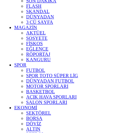
SON DAKİKA
FLASH
SKANDAL
DÜNYADAN
3 CÜ SAYFA
MAGAZİN
AKTÜEL
SOSYETE
FİSKOS
EĞLENCE
RÖPORTAJ
KANGURU
SPOR
FUTBOL
SPOR TOTO SÜPER LİG
DÜNYADAN FUTBOL
MOTOR SPORLARI
BASKETBOL
AÇIK HAVA SPORLARI
SALON SPORLARI
EKONOMİ
SEKTÖREL
BORSA
DÖVİZ
ALTIN