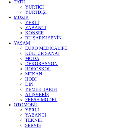
TATİL
YURTİÇİ
YURTDIŞI
MÜZİK
YERLİ
YABANCI
KONSER
BU ŞARKI SENİN
YAŞAM
EURO MEDICALIFE
KÜLTÜR SANAT
MODA
DEKORASYON
HOROSKOP
MEKAN
HOBİ
DİN
YEMEK TARİFİ
ALIŞVERİŞ
FRESH MODEL
OTOMOBİL
YERLİ
YABANCI
TEKNİK
SERVİS