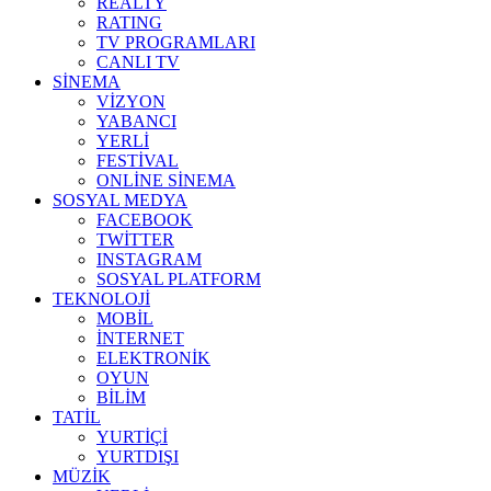
REALTY
RATING
TV PROGRAMLARI
CANLI TV
SİNEMA
VİZYON
YABANCI
YERLİ
FESTİVAL
ONLİNE SİNEMA
SOSYAL MEDYA
FACEBOOK
TWİTTER
INSTAGRAM
SOSYAL PLATFORM
TEKNOLOJİ
MOBİL
İNTERNET
ELEKTRONİK
OYUN
BİLİM
TATİL
YURTİÇİ
YURTDIŞI
MÜZİK