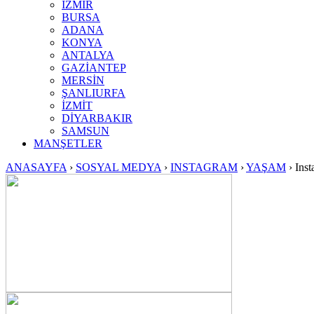
İZMİR
BURSA
ADANA
KONYA
ANTALYA
GAZİANTEP
MERSİN
ŞANLIURFA
İZMİT
DİYARBAKIR
SAMSUN
MANŞETLER
ANASAYFA
›
SOSYAL MEDYA
›
INSTAGRAM
›
YAŞAM
›
Inst