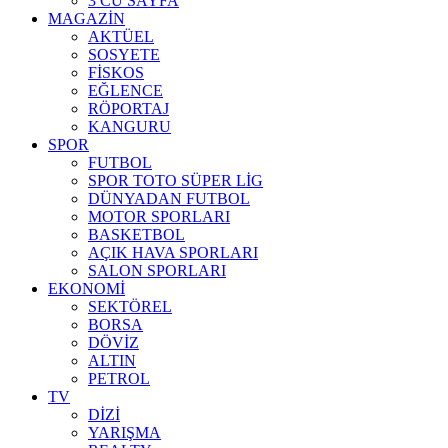
3 CÜ SAYFA
MAGAZİN
AKTÜEL
SOSYETE
FİSKOS
EĞLENCE
RÖPORTAJ
KANGURU
SPOR
FUTBOL
SPOR TOTO SÜPER LİG
DÜNYADAN FUTBOL
MOTOR SPORLARI
BASKETBOL
AÇIK HAVA SPORLARI
SALON SPORLARI
EKONOMİ
SEKTÖREL
BORSA
DÖVİZ
ALTIN
PETROL
TV
DİZİ
YARIŞMA