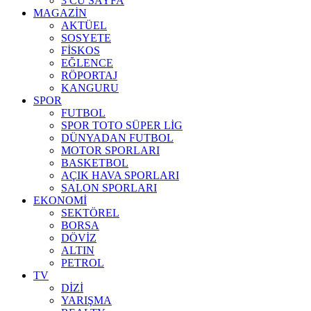
3 CÜ SAYFA
MAGAZİN
AKTÜEL
SOSYETE
FİSKOS
EĞLENCE
RÖPORTAJ
KANGURU
SPOR
FUTBOL
SPOR TOTO SÜPER LİG
DÜNYADAN FUTBOL
MOTOR SPORLARI
BASKETBOL
AÇIK HAVA SPORLARI
SALON SPORLARI
EKONOMİ
SEKTÖREL
BORSA
DÖVİZ
ALTIN
PETROL
TV
DİZİ
YARIŞMA