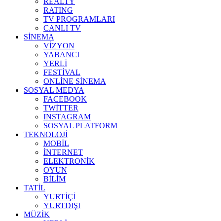
REALTY
RATING
TV PROGRAMLARI
CANLI TV
SİNEMA
VİZYON
YABANCI
YERLİ
FESTİVAL
ONLİNE SİNEMA
SOSYAL MEDYA
FACEBOOK
TWİTTER
INSTAGRAM
SOSYAL PLATFORM
TEKNOLOJİ
MOBİL
İNTERNET
ELEKTRONİK
OYUN
BİLİM
TATİL
YURTİÇİ
YURTDIŞI
MÜZİK