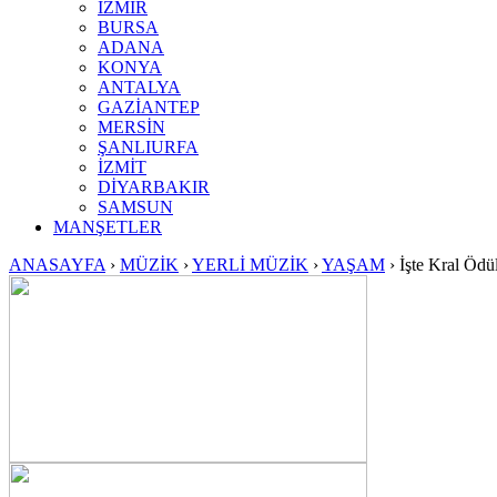
İZMİR
BURSA
ADANA
KONYA
ANTALYA
GAZİANTEP
MERSİN
ŞANLIURFA
İZMİT
DİYARBAKIR
SAMSUN
MANŞETLER
ANASAYFA
›
MÜZİK
›
YERLİ MÜZİK
›
YAŞAM
›
İşte Kral Ödül