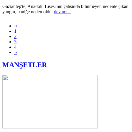
Gaziantep'te, Anadolu Lisesi'nin çatısında bilinmeyen nedenle çıkan
yangın, paniğe neden oldu.
devamı...
‹‹
1
2
3
4
››
MANŞETLER