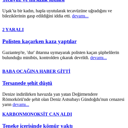
Uşak’ta bir kadın, hapla uyutularak tecavüzüne uğradığını ve
bileziklerinin gasp edildiğini iddia etti.
devamı...
2 YARALI
Polisten kaçarken kaza yaptılar
Gaziantep'te, 'dur' ihtarına uymayarak polisten kaçan şüphelilerin
bulunduğu minibüs, kontrolden çıkarak devrildi.
devamı...
BABA OCAĞINA HABER GİTTİ
Tersanede şehit düştü
Denize indirilirken havuzda yan yatan Değirmendere
Römorkörü'nde şehit olan Deniz Astsubayı Gündoğdu'nun cenazesi
yarın
devamı...
KARBONMONOKSİT CAN ALDI
Teneke içerisinde kömür yaktı