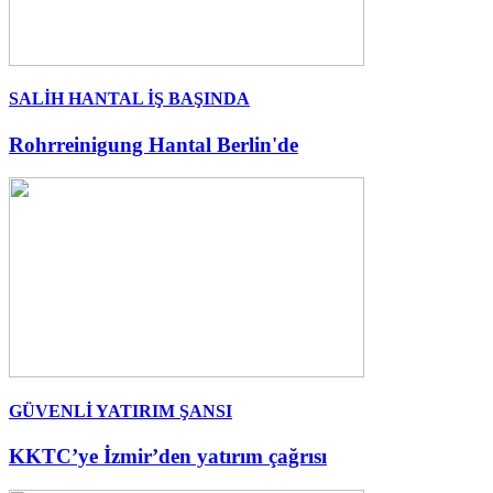
SALİH HANTAL İŞ BAŞINDA
Rohrreinigung Hantal Berlin'de
GÜVENLİ YATIRIM ŞANSI
KKTC’ye İzmir’den yatırım çağrısı