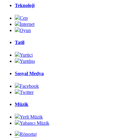
Teknoloji
Cep
İnternet
Oyun
Tatil
Yurtiçi
Yurtdışı
Sosyal Medya
Facebook
Twitter
Müzik
Yerli Müzik
Yabancı Müzik
Röportaj