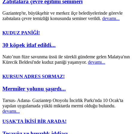
Zabıtalara çevre eğitimi semineri
Gaziantep'te, büyükşehir ve merkez ilçe belediyelerinde görevle
zabıtalara çevre temizliği konusunda seminer verildi.
devamı...
KUDUZ PANİĞİ!
30 köpek itlaf edildi...
Nato’nun füze savunma üssü ile sürekli gündeme gelen Malatya'nın
Kürecik Beldesi'nde kuduz paniği yaşanıyor.
devamı...
KURSUN ADRES SORMAZ!
Mermiler yolunu şaşırdı...
Tarsus- Adana- Gaziantep Otoyolu İncirlik Parkı'nda 10 Ocak'ta
yapılan uygulamada yüklü miktarda mermi olduğu bulundu.
devamı...
UŞAK'TA İKİSİ BİR ARADA!
Tecavüz ve hırsızlık iddiası