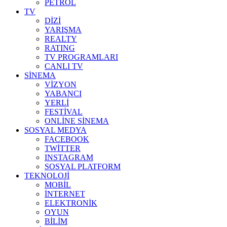
PETROL
TV
DİZİ
YARIŞMA
REALTY
RATING
TV PROGRAMLARI
CANLI TV
SİNEMA
VİZYON
YABANCI
YERLİ
FESTİVAL
ONLİNE SİNEMA
SOSYAL MEDYA
FACEBOOK
TWİTTER
INSTAGRAM
SOSYAL PLATFORM
TEKNOLOJİ
MOBİL
İNTERNET
ELEKTRONİK
OYUN
BİLİM