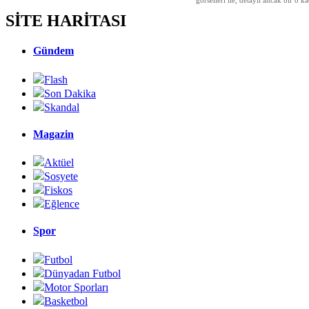
görselleri ile, detaylı ancak bir o
SİTE HARİTASI
Gündem
Flash
Son Dakika
Skandal
Magazin
Aktüel
Sosyete
Fiskos
Eğlence
Spor
Futbol
Dünyadan Futbol
Motor Sporları
Basketbol