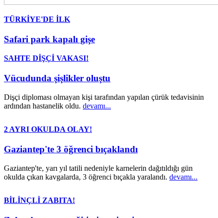
TÜRKİYE'DE İLK
Safari park kapalı gişe
SAHTE DİŞÇİ VAKASI!
Vücudunda şişlikler oluştu
Dişçi diploması olmayan kişi tarafından yapılan çürük tedavisinin
ardından hastanelik oldu.
devamı...
2 AYRI OKULDA OLAY!
Gaziantep'te 3 öğrenci bıçaklandı
Gaziantep'te, yarı yıl tatili nedeniyle karnelerin dağıtıldığı gün
okulda çıkan kavgalarda, 3 öğrenci bıçakla yaralandı.
devamı...
BİLİNÇLİ ZABITA!