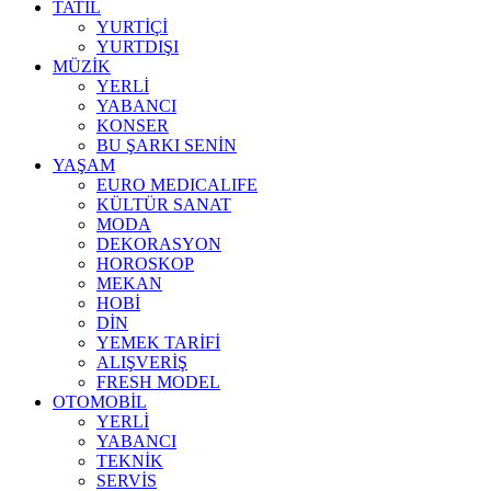
TATİL
YURTİÇİ
YURTDIŞI
MÜZİK
YERLİ
YABANCI
KONSER
BU ŞARKI SENİN
YAŞAM
EURO MEDICALIFE
KÜLTÜR SANAT
MODA
DEKORASYON
HOROSKOP
MEKAN
HOBİ
DİN
YEMEK TARİFİ
ALIŞVERİŞ
FRESH MODEL
OTOMOBİL
YERLİ
YABANCI
TEKNİK
SERVİS