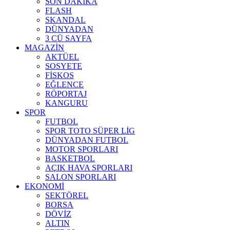
SON DAKİKA
FLASH
SKANDAL
DÜNYADAN
3 CÜ SAYFA
MAGAZİN
AKTÜEL
SOSYETE
FİSKOS
EĞLENCE
RÖPORTAJ
KANGURU
SPOR
FUTBOL
SPOR TOTO SÜPER LİG
DÜNYADAN FUTBOL
MOTOR SPORLARI
BASKETBOL
AÇIK HAVA SPORLARI
SALON SPORLARI
EKONOMİ
SEKTÖREL
BORSA
DÖVİZ
ALTIN