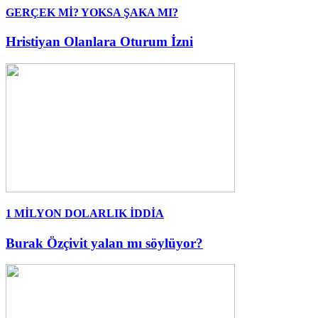
GERÇEK Mİ? YOKSA ŞAKA MI?
Hristiyan Olanlara Oturum İzni
1 MİLYON DOLARLIK İDDİA
Burak Özçivit yalan mı söylüyor?