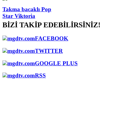
Takma bacaklı Pop
Star Viktoria
BİZİ TAKİP EDEBİLİRSİNİZ!
mgdtv.com
FACEBOOK
mgdtv.com
TWITTER
mgdtv.com
GOOGLE PLUS
mgdtv.com
RSS