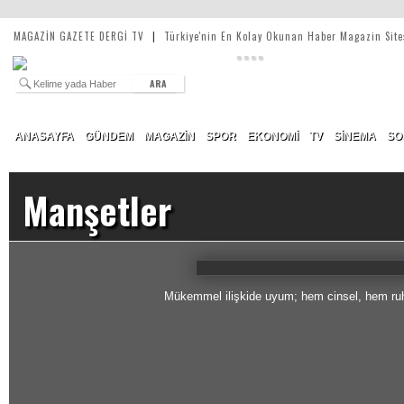
MAGAZİN GAZETE DERGİ TV
|
Türkiye'nin En Kolay Okunan Haber Magazin Site
ARA
ANASAYFA
GÜNDEM
MAGAZİN
SPOR
EKONOMİ
TV
SİNEMA
SO
Manşetler
Mükemmel ilişkide uyum; hem cinsel, hem ruhs