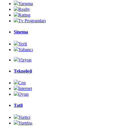
Yarışma
Realty
Rating
Tv Programları
Sinema
Yerli
Yabancı
Vizyon
Teknoloji
Cep
İnternet
Oyun
Tatil
Yurtiçi
Yurtdışı