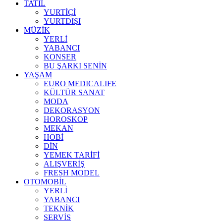
TATİL
YURTİÇİ
YURTDIŞI
MÜZİK
YERLİ
YABANCI
KONSER
BU ŞARKI SENİN
YAŞAM
EURO MEDICALIFE
KÜLTÜR SANAT
MODA
DEKORASYON
HOROSKOP
MEKAN
HOBİ
DİN
YEMEK TARİFİ
ALIŞVERİŞ
FRESH MODEL
OTOMOBİL
YERLİ
YABANCI
TEKNİK
SERVİS