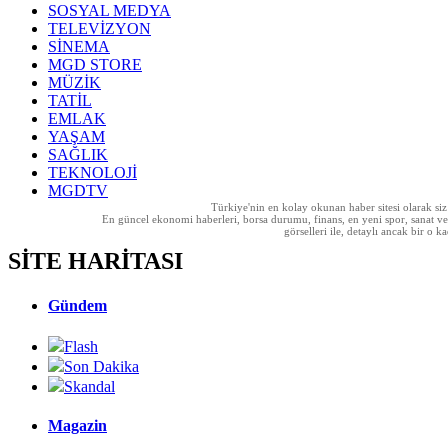
SOSYAL MEDYA
TELEVİZYON
SİNEMA
MGD STORE
MÜZİK
TATİL
EMLAK
YAŞAM
SAĞLIK
TEKNOLOJİ
MGDTV
Türkiye'nin en kolay okunan haber sitesi olarak si
En güncel ekonomi haberleri, borsa durumu, finans, en yeni spor, sanat ve t
görselleri ile, detaylı ancak bir o
SİTE HARİTASI
Gündem
Flash
Son Dakika
Skandal
Magazin