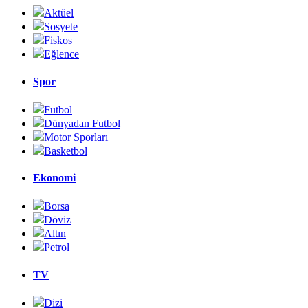
Aktüel
Sosyete
Fiskos
Eğlence
Spor
Futbol
Dünyadan Futbol
Motor Sporları
Basketbol
Ekonomi
Borsa
Döviz
Altın
Petrol
TV
Dizi