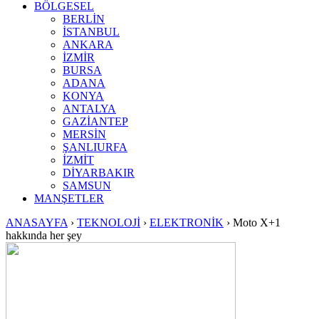
BÖLGESEL
BERLİN
İSTANBUL
ANKARA
İZMİR
BURSA
ADANA
KONYA
ANTALYA
GAZİANTEP
MERSİN
ŞANLIURFA
İZMİT
DİYARBAKIR
SAMSUN
MANŞETLER
ANASAYFA
›
TEKNOLOJİ
›
ELEKTRONİK
›
Moto X+1
hakkında her şey