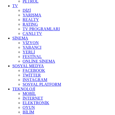
PETROL
TV
DİZİ
YARIŞMA
REALTY
RATING
TV PROGRAMLARI
CANLI TV
SİNEMA
VİZYON
YABANCI
YERLİ
FESTİVAL
ONLİNE SİNEMA
SOSYAL MEDYA
FACEBOOK
TWİTTER
INSTAGRAM
SOSYAL PLATFORM
TEKNOLOJİ
MOBİL
İNTERNET
ELEKTRONİK
OYUN
BİLİM