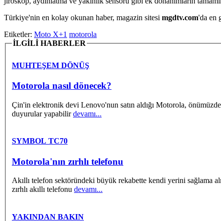
jiroskop, aydınlatma ve yakınlık sensoru gibi ek donanımların tamamı
Türkiye'nin en kolay okunan haber, magazin sitesi
mgdtv.com
'da en 
Etiketler:
Moto X+1
motorola
İLGİLİ HABERLER
MUHTEŞEM DÖNÜŞ
Motorola nasıl dönecek?
Çin'in elektronik devi Lenovo'nun satın aldığı Motorola, önümüzde
duyurular yapabilir
devamı...
SYMBOL TC70
Motorola'nın zırhlı telefonu
Akıllı telefon sektöründeki büyük rekabette kendi yerini sağlama a
zırhlı akıllı telefonu
devamı...
YAKINDAN BAKIN