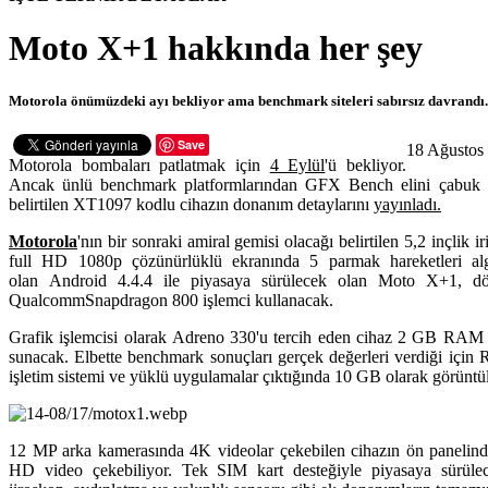
Moto X+1 hakkında her şey
Motorola önümüzdeki ayı bekliyor ama benchmark siteleri sabırsız davrandı.
Save
18 Ağustos 
Motorola bombaları patlatmak için
4 Eylül
'ü bekliyor.
Ancak ünlü benchmark platformlarından GFX Bench elini çabuk 
belirtilen XT1097 kodlu cihazın donanım detaylarını
yayınladı.
Motorola
'nın bir sonraki amiral gemisi olacağı belirtilen 5,2 inçlik 
full HD 1080p çözünürlüklü ekranında 5 parmak hareketleri al
olan Android 4.4.4 ile piyasaya sürülecek olan Moto X+1, dö
QualcommSnapdragon 800 işlemci kullanacak.
Grafik işlemcisi olarak Adreno 330'u tercih eden cihaz 2 GB RAM
sunacak. Elbette benchmark sonuçları gerçek değerleri verdiği içi
işletim sistemi ve yüklü uygulamalar çıktığında 10 GB olarak görüntü
12 MP arka kamerasında 4K videolar çekebilen cihazın ön panelin
HD video çekebiliyor. Tek SIM kart desteğiyle piyasaya sürül