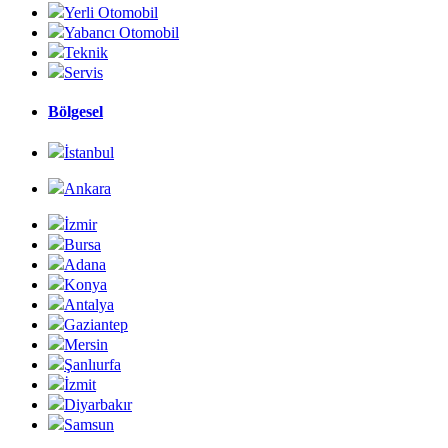
Yerli Otomobil
Yabancı Otomobil
Teknik
Servis
Bölgesel
İstanbul
Ankara
İzmir
Bursa
Adana
Konya
Antalya
Gaziantep
Mersin
Şanlıurfa
İzmit
Diyarbakır
Samsun