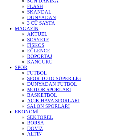
SON DAKİKA
FLASH
SKANDAL
DÜNYADAN
3 CÜ SAYFA
MAGAZİN
AKTÜEL
SOSYETE
FİSKOS
EĞLENCE
RÖPORTAJ
KANGURU
SPOR
FUTBOL
SPOR TOTO SÜPER LİG
DÜNYADAN FUTBOL
MOTOR SPORLARI
BASKETBOL
AÇIK HAVA SPORLARI
SALON SPORLARI
EKONOMİ
SEKTÖREL
BORSA
DÖVİZ
ALTIN