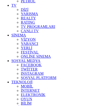
PETROL
TV
DİZİ
YARIŞMA
REALTY
RATING
TV PROGRAMLARI
CANLI TV
SİNEMA
VİZYON
YABANCI
YERLİ
FESTİVAL
ONLİNE SİNEMA
SOSYAL MEDYA
FACEBOOK
TWİTTER
INSTAGRAM
SOSYAL PLATFORM
TEKNOLOJİ
MOBİL
İNTERNET
ELEKTRONİK
OYUN
BİLİM