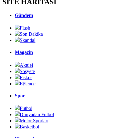
SİTE HARİTASI
Gündem
Flash
Son Dakika
Skandal
Magazin
Aktüel
Sosyete
Fiskos
Eğlence
Spor
Futbol
Dünyadan Futbol
Motor Sporları
Basketbol