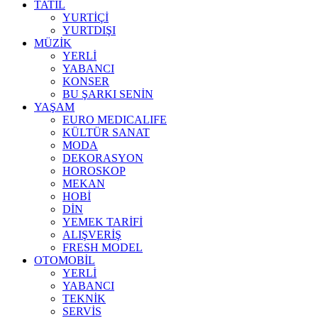
TATİL
YURTİÇİ
YURTDIŞI
MÜZİK
YERLİ
YABANCI
KONSER
BU ŞARKI SENİN
YAŞAM
EURO MEDICALIFE
KÜLTÜR SANAT
MODA
DEKORASYON
HOROSKOP
MEKAN
HOBİ
DİN
YEMEK TARİFİ
ALIŞVERİŞ
FRESH MODEL
OTOMOBİL
YERLİ
YABANCI
TEKNİK
SERVİS