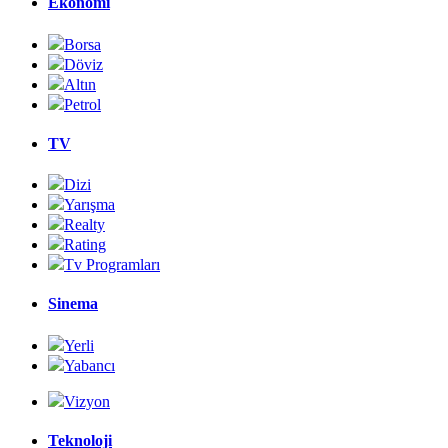
Ekonomi
Borsa
Döviz
Altın
Petrol
TV
Dizi
Yarışma
Realty
Rating
Tv Programları
Sinema
Yerli
Yabancı
Vizyon
Teknoloji