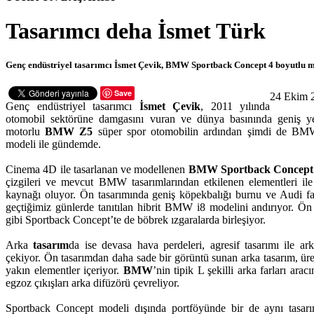
Tasarımcı deha İsmet Türk
Genç endüstriyel tasarımcı İsmet Çevik, BMW Sportback Concept 4 boyutlu m
Save
24 Ekim 
Genç endüstriyel tasarımcı
İsmet Çevik
, 2011 yılında
otomobil sektörüne damgasını vuran ve dünya basınında geniş ye
motorlu
BMW Z5
süper spor otomobilin ardından şimdi de BM
modeli ile gündemde.
Cinema 4D ile tasarlanan ve modellenen
BMW Sportback Concept
çizgileri ve mevcut BMW tasarımlarından etkilenen elementleri ile
kaynağı oluyor. Ön tasarımında geniş köpekbalığı burnu ve Audi farla
geçtiğimiz günlerde tanıtılan hibrit BMW i8 modelini andırıyor. Ön
gibi Sportback Concept’te de böbrek ızgaralarda birleşiyor.
Arka
tasarım
da ise devasa hava perdeleri, agresif tasarımı ile 
çekiyor. Ön tasarımdan daha sade bir görüntü sunan arka tasarım, ür
yakın elementler içeriyor.
BMW
’nin tipik L şekilli arka farları ara
egzoz çıkışları arka difüzörü çevreliyor.
Sportback Concept modeli dışında portföyünde bir de aynı tasarım