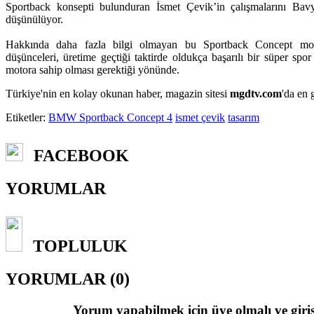
Sportback konsepti bulunduran İsmet Çevik’in çalışmalarını Bavye
düşünülüyor.
Hakkında daha fazla bilgi olmayan bu Sportback Concept mode
düşünceleri, üretime geçtiği taktirde oldukça başarılı bir süper sp
motora sahip olması gerektiği yönünde.
Türkiye'nin en kolay okunan haber, magazin sitesi
mgdtv.com
'da en 
Etiketler:
BMW Sportback Concept 4
ismet çevik
tasarım
FACEBOOK
YORUMLAR
TOPLULUK
YORUMLAR (0)
Yorum yapabilmek için üye olmalı ve giriş