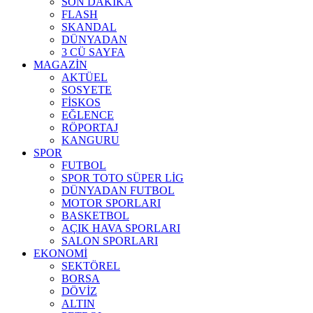
SON DAKİKA
FLASH
SKANDAL
DÜNYADAN
3 CÜ SAYFA
MAGAZİN
AKTÜEL
SOSYETE
FİSKOS
EĞLENCE
RÖPORTAJ
KANGURU
SPOR
FUTBOL
SPOR TOTO SÜPER LİG
DÜNYADAN FUTBOL
MOTOR SPORLARI
BASKETBOL
AÇIK HAVA SPORLARI
SALON SPORLARI
EKONOMİ
SEKTÖREL
BORSA
DÖVİZ
ALTIN