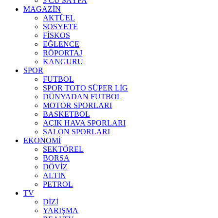
3 CÜ SAYFA
MAGAZİN
AKTÜEL
SOSYETE
FİSKOS
EĞLENCE
RÖPORTAJ
KANGURU
SPOR
FUTBOL
SPOR TOTO SÜPER LİG
DÜNYADAN FUTBOL
MOTOR SPORLARI
BASKETBOL
AÇIK HAVA SPORLARI
SALON SPORLARI
EKONOMİ
SEKTÖREL
BORSA
DÖVİZ
ALTIN
PETROL
TV
DİZİ
YARIŞMA