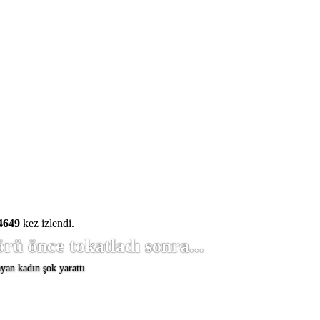
4649
kez izlendi.
rü önce tokatladı sonra...
yan kadın şok yarattı