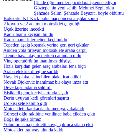
Çin'de öğretmenler çocuklara işkence ediyor
Göztepe'nin yeni sahibi Mehmet Sepil oldu
Şehzade Selim, Şehzade Beyazıt'ı böyle öldürttü
Boksörler K1 Kick boks maçı öncesi atıştılar sonra
2 koyun ve 2 adamın motosiklet çılgınlığı
Uçak üzerine inecekti
Kadir İnanır keçisini buldu
Kadir inanır internetten keçi buldu
Tepeden aşağı koşmak yerine geri geri çıktılar
Aniden yola fırlayan motosiklete araba çarptı
Trende hava atayım derken canından oldu
Vinç operatörünün inanılmaz düşüşü
Hızla karşıdan gelen araç arabaları fena biçti
Araba elektrik direğine sarıldı
Hayalet plaka, silinebilen plaka icat edildi
Novak Djokovic inanılmaz bir olaya imza attı
Deve kuşu adama saldırdı
Bisikletli genç keçiyi sırtında taşıdı
Derin uyuyan kedi görenleri şaşırttı
Üç kişi sele kapılıp gitti
Motosikletli kapkaçılar kameraya yakalandı
Güreşçi oğlu rakibine yenilince baba çileden çıktı
Boğa ile şaka olmaz
Yolun ortasına park etti kavga çıkınca silah çekti
Motosiklet tramvay altında kaldı