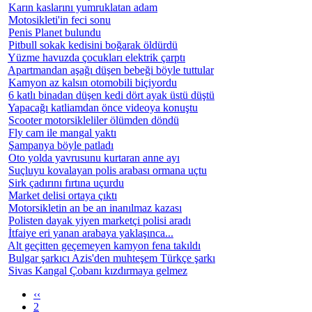
Karın kaslarını yumruklatan adam
Motosikleti'in feci sonu
Penis Planet bulundu
Pitbull sokak kedisini boğarak öldürdü
Yüzme havuzda çocukları elektrik çarptı
Apartmandan aşağı düşen bebeği böyle tuttular
Kamyon az kalsın otomobili biçiyordu
6 katlı binadan düşen kedi dört ayak üstü düştü
Yapacağı katliamdan önce videoya konuştu
Scooter motorsikleliler ölümden döndü
Fly cam ile mangal yaktı
Şampanya böyle patladı
Oto yolda yavrusunu kurtaran anne ayı
Suçluyu kovalayan polis arabası ormana uçtu
Sirk çadırını fırtına uçurdu
Market delisi ortaya çıktı
Motorsikletin an be an inanılmaz kazası
Polisten dayak yiyen marketçi polisi aradı
İtfaiye eri yanan arabaya yaklaşınca...
Alt geçitten geçemeyen kamyon fena takıldı
Bulgar şarkıcı Azis'den muhteşem Türkçe şarkı
Sivas Kangal Çobanı kızdırmaya gelmez
‹‹
2