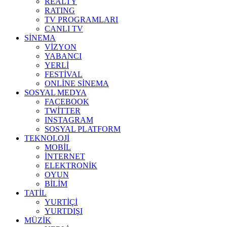
REALTY
RATING
TV PROGRAMLARI
CANLI TV
SİNEMA
VİZYON
YABANCI
YERLİ
FESTİVAL
ONLİNE SİNEMA
SOSYAL MEDYA
FACEBOOK
TWİTTER
INSTAGRAM
SOSYAL PLATFORM
TEKNOLOJİ
MOBİL
İNTERNET
ELEKTRONİK
OYUN
BİLİM
TATİL
YURTİÇİ
YURTDIŞI
MÜZİK