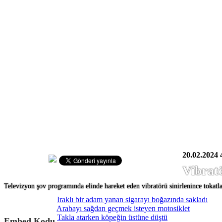
20.02.2024
Vibratö
Televizyon şov programında elinde hareket eden vibratörü sinirlenince tokatla
Iraklı bir adam yanan sigarayı boğazında sakladı
Arabayı sağdan geçmek isteyen motosiklet
Takla atarken köpeğin üstüne düştü
Embed Kodu