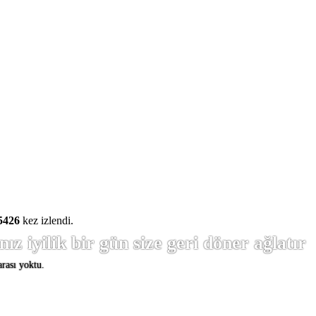
5426
kez izlendi.
nız iyilik bir gün size geri döner ağlatır
arası yoktu.