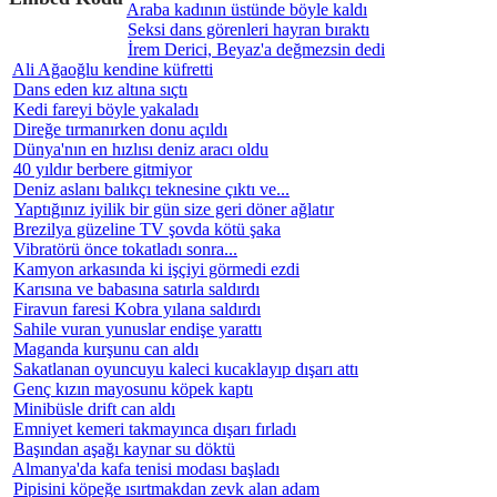
Araba kadının üstünde böyle kaldı
Seksi dans görenleri hayran bıraktı
İrem Derici, Beyaz'a değmezsin dedi
Ali Ağaoğlu kendine küfretti
Dans eden kız altına sıçtı
Kedi fareyi böyle yakaladı
Direğe tırmanırken donu açıldı
Dünya'nın en hızlısı deniz aracı oldu
40 yıldır berbere gitmiyor
Deniz aslanı balıkçı teknesine çıktı ve...
Yaptığınız iyilik bir gün size geri döner ağlatır
Brezilya güzeline TV şovda kötü şaka
Vibratörü önce tokatladı sonra...
Kamyon arkasında ki işçiyi görmedi ezdi
Karısına ve babasına satırla saldırdı
Firavun faresi Kobra yılana saldırdı
Sahile vuran yunuslar endişe yarattı
Maganda kurşunu can aldı
Sakatlanan oyuncuyu kaleci kucaklayıp dışarı attı
Genç kızın mayosunu köpek kaptı
Minibüsle drift can aldı
Emniyet kemeri takmayınca dışarı fırladı
Başından aşağı kaynar su döktü
Almanya'da kafa tenisi modası başladı
Pipisini köpeğe ısırtmakdan zevk alan adam