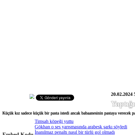
20.02.2024
Yaptığı
Küçük kız sadece küçük bir pasta istedi ancak babaanesinin pastaya verecek p
Timsah köpeği yuttu
Gökhan o ses yarışmasında arabesk şarkı söyledi
İnanılmaz penaltı nasıl bir türlü gol olmadı
Embed Kodu