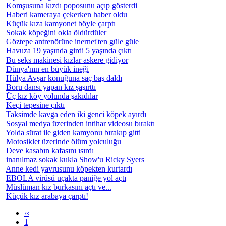
Komşusuna kızdı poposunu açıp gösterdi
Haberi kameraya çekerken haber oldu
Küçük kıza kamyonet böyle çarptı
Sokak köpeğini okla öldürdüler
Göztepe antrenörüne inernet'ten güle güle
Havuza 19 yaşında girdi 5 yaşında çıktı
Bu seks makinesi kızlar askere gidiyor
Dünya'nın en büyük ineği
Hülya Avşar konuğuna saç baş daldı
Boru dansı yapan kız şaşırttı
Üç kız köy yolunda şakıdılar
Keçi tepesine çıktı
Taksimde kavga eden iki genci köpek ayırdı
Sosyal medya üzerinden intihar videosu bıraktı
Yolda sürat ile giden kamyonu bırakıp gitti
Motosiklet üzerinde ölüm yolculuğu
Deve kasabın kafasını ısırdı
inanılmaz sokak kukla Show'u Ricky Syers
Anne kedi yavrusunu köpekten kurtardı
EBOLA virüsü uçakta paniğe yol açtı
Müslüman kız burkasını açtı ve...
Küçük kız arabaya çarptı!
‹‹
1