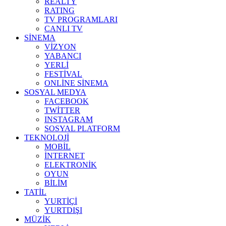
REALTY
RATING
TV PROGRAMLARI
CANLI TV
SİNEMA
VİZYON
YABANCI
YERLİ
FESTİVAL
ONLİNE SİNEMA
SOSYAL MEDYA
FACEBOOK
TWİTTER
INSTAGRAM
SOSYAL PLATFORM
TEKNOLOJİ
MOBİL
İNTERNET
ELEKTRONİK
OYUN
BİLİM
TATİL
YURTİÇİ
YURTDIŞI
MÜZİK