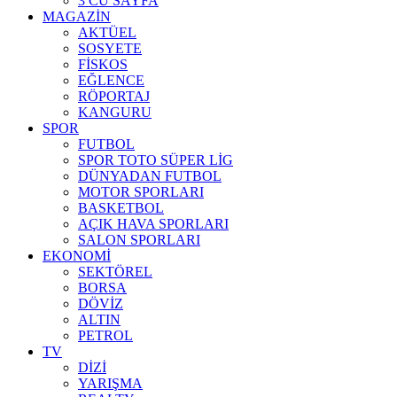
3 CÜ SAYFA
MAGAZİN
AKTÜEL
SOSYETE
FİSKOS
EĞLENCE
RÖPORTAJ
KANGURU
SPOR
FUTBOL
SPOR TOTO SÜPER LİG
DÜNYADAN FUTBOL
MOTOR SPORLARI
BASKETBOL
AÇIK HAVA SPORLARI
SALON SPORLARI
EKONOMİ
SEKTÖREL
BORSA
DÖVİZ
ALTIN
PETROL
TV
DİZİ
YARIŞMA