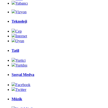
Yabancı
Vizyon
Teknoloji
Cep
İnternet
Oyun
Tatil
Yurtiçi
Yurtdışı
Sosyal Medya
Facebook
Twitter
Müzik