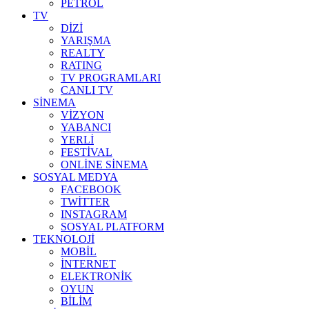
PETROL
TV
DİZİ
YARIŞMA
REALTY
RATING
TV PROGRAMLARI
CANLI TV
SİNEMA
VİZYON
YABANCI
YERLİ
FESTİVAL
ONLİNE SİNEMA
SOSYAL MEDYA
FACEBOOK
TWİTTER
INSTAGRAM
SOSYAL PLATFORM
TEKNOLOJİ
MOBİL
İNTERNET
ELEKTRONİK
OYUN
BİLİM