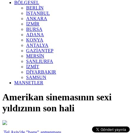
BÖLGESEL
BERLİN
İSTANBUL
ANKARA
İZMİR
BURSA
ADANA
KONYA
ANTALYA
GAZİANTEP
MERSİN
ŞANLIURFA
İZMİT
DİYARBAKIR
SAMSUN
MANŞETLER
Amerikan sinemasının sexi
yıldızının son hali
Tel Aviv'de "barış" antrenmanı