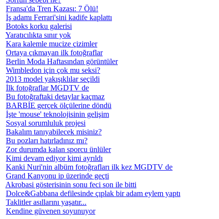
Fransa'da Tren Kazası: 7 Ölü!
İş adamı Ferrari'sini kadife kaplattı
Botoks korku galerisi
Yaratıcılıkta sınır yok
Kara kalemle mucize çizimler
Ortaya çıkmayan ilk fotoğraflar
Berlin Moda Haftasından görüntüler
Wimbledon için çok mu seksi?
2013 model yakışıklılar seçildi
İlk fotoğraflar MGDTV de
Bu fotoğraftaki detaylar kaçmaz
BARBİE gerçek ölçülerine döndü
İşte 'mouse' teknolojisinin gelişim
Sosyal sorumluluk projesi
Bakalım tanıyabilecek misiniz?
Bu pozları hatırladınız mı?
Zor durumda kalan sporcu ünlüler
Kimi devam ediyor kimi ayrıldı
Kanki Nuri'nin albüm fotoğrafları ilk kez MGDTV de
Grand Kanyonu ip üzerinde geçti
Akrobasi gösterisinin sonu feci son ile bitti
Dolce&Gabbana defilesinde çıplak bir adam eylem yaptı
Taklitler asıllarını yaşatır...
Kendine güvenen soyunuyor