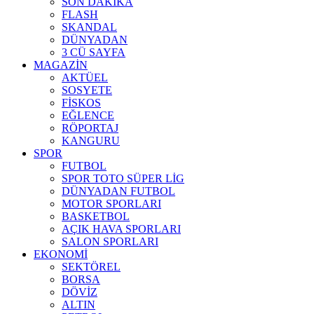
SON DAKİKA
FLASH
SKANDAL
DÜNYADAN
3 CÜ SAYFA
MAGAZİN
AKTÜEL
SOSYETE
FİSKOS
EĞLENCE
RÖPORTAJ
KANGURU
SPOR
FUTBOL
SPOR TOTO SÜPER LİG
DÜNYADAN FUTBOL
MOTOR SPORLARI
BASKETBOL
AÇIK HAVA SPORLARI
SALON SPORLARI
EKONOMİ
SEKTÖREL
BORSA
DÖVİZ
ALTIN