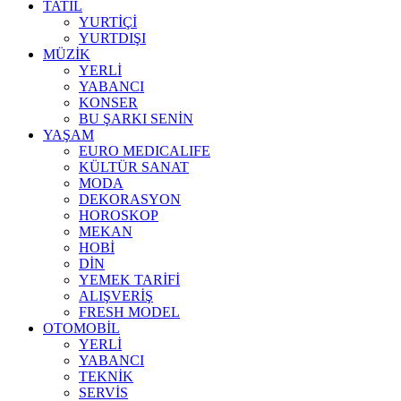
TATİL
YURTİÇİ
YURTDIŞI
MÜZİK
YERLİ
YABANCI
KONSER
BU ŞARKI SENİN
YAŞAM
EURO MEDICALIFE
KÜLTÜR SANAT
MODA
DEKORASYON
HOROSKOP
MEKAN
HOBİ
DİN
YEMEK TARİFİ
ALIŞVERİŞ
FRESH MODEL
OTOMOBİL
YERLİ
YABANCI
TEKNİK
SERVİS