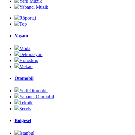
Yerli Müzik
Yabancı Müzik
Röportaj
Top
Yaşam
Moda
Dekorasyon
Horoskop
Mekan
Otomobil
Yerli Otomobil
Yabancı Otomobil
Teknik
Servis
Bölgesel
İstanbul