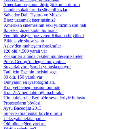
Amerikan başkanın düştüğü komik durum
Londra sokaklarında sütyenli kızlar
Salvador Dalí Tiyatro ve Müzesi
Biraz uzanmak ister misiniz?
Amerikan sinemasının sexi yıldızının son hali
İki seksi güzel kadın bir arada
Yeni bikinisiyle poz veren Rihanna büyüledi
Bikinisiyle show yaptı
Asley'den muhteşem fotoğraflar
120 ölü,4.500 yaralı var
Zor şartlar altında çekilen muhteşem kareler
Prens George'un legosunu yaptılar
Suya dalıyor ağzında yunusla çıkıyor
Tatil için Ege'nin incisini seçti
80 ölü, 150 yaralı var
Dünyanın en iyi fotoğrafları...
Kraliyet bebeği basının önünde
Kral 2. Albert tahtı oğluna bıraktı
Hint takıları ile Berlin'de sevenleriyle buluştu...
Protestoların böylesi!
Aysu Baceoğlu 2013
Süper kahramanlar böyle olurdu
Lüks yatta tekila partisi
Ölümüne eğleniyorlar...
Sörfün sebebi ne?