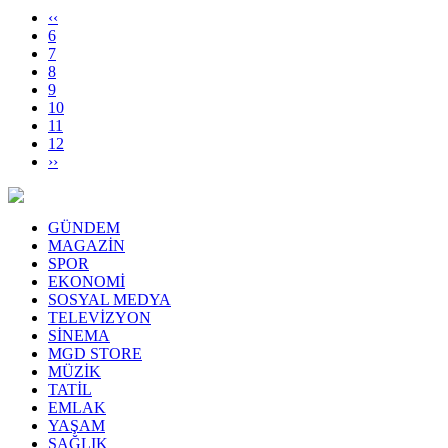
‹‹
6
7
8
9
10
11
12
››
GÜNDEM
MAGAZİN
SPOR
EKONOMİ
SOSYAL MEDYA
TELEVİZYON
SİNEMA
MGD STORE
MÜZİK
TATİL
EMLAK
YAŞAM
SAĞLIK