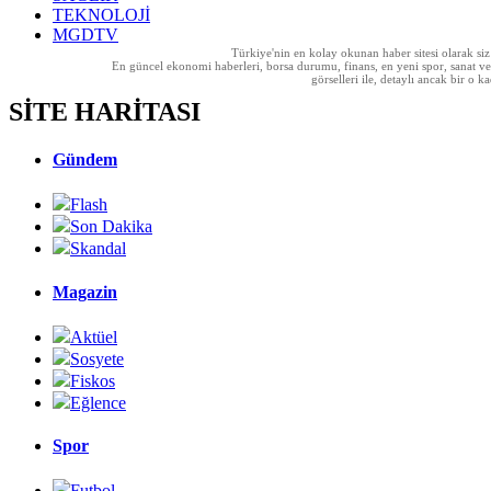
TEKNOLOJİ
MGDTV
Türkiye'nin en kolay okunan haber sitesi olarak si
En güncel ekonomi haberleri, borsa durumu, finans, en yeni spor, sanat ve t
görselleri ile, detaylı ancak bir o
SİTE HARİTASI
Gündem
Flash
Son Dakika
Skandal
Magazin
Aktüel
Sosyete
Fiskos
Eğlence
Spor
Futbol