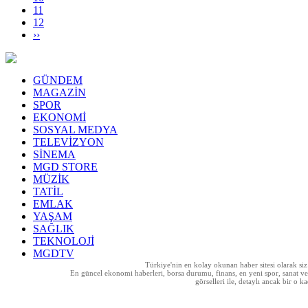
11
12
››
GÜNDEM
MAGAZİN
SPOR
EKONOMİ
SOSYAL MEDYA
TELEVİZYON
SİNEMA
MGD STORE
MÜZİK
TATİL
EMLAK
YAŞAM
SAĞLIK
TEKNOLOJİ
MGDTV
Türkiye'nin en kolay okunan haber sitesi olarak si
En güncel ekonomi haberleri, borsa durumu, finans, en yeni spor, sanat ve t
görselleri ile, detaylı ancak bir o