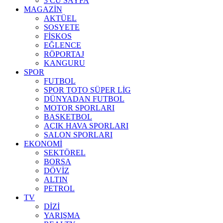
3 CÜ SAYFA
MAGAZİN
AKTÜEL
SOSYETE
FİSKOS
EĞLENCE
RÖPORTAJ
KANGURU
SPOR
FUTBOL
SPOR TOTO SÜPER LİG
DÜNYADAN FUTBOL
MOTOR SPORLARI
BASKETBOL
AÇIK HAVA SPORLARI
SALON SPORLARI
EKONOMİ
SEKTÖREL
BORSA
DÖVİZ
ALTIN
PETROL
TV
DİZİ
YARIŞMA