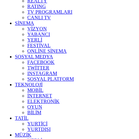
REALTY
RATING
TV PROGRAMLARI
CANLI TV
SİNEMA
VİZYON
YABANCI
YERLİ
FESTİVAL
ONLİNE SİNEMA
SOSYAL MEDYA
FACEBOOK
TWİTTER
INSTAGRAM
SOSYAL PLATFORM
TEKNOLOJİ
MOBİL
İNTERNET
ELEKTRONİK
OYUN
BİLİM
TATİL
YURTİÇİ
YURTDIŞI
MÜZİK