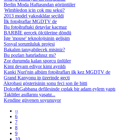
Berlin Moda Haftasından görüntüler
Wimbledon için çok mu seksi?
2013 model yakışıklılar seçildi
İlk fotoğraflar MGDTV de
Bu fotoğraftaki detaylar kaçmaz
BARBİE gerçek ölçülerine döndü
İşte 'mouse' teknolojisinin gelişim
Sosyal sorumluluk projesi
Bakalım tanıyabilecek misiniz?
Bu pozları hatırladınız mı?
Zor durumda kalan sporcu ünlüler
Kimi devam ediyor kimi ayrıldı
Kanki Nuri'nin albüm fotoğrafları ilk kez MGDTV de
Grand Kanyonu ip üzerinde geçti
Akrobasi gösterisinin sonu feci son ile bitti
Dolce&Gabbana defilesinde çıplak bir adam eylem yaptı
Taklitler asıllarını yaşatır...
Kendine güvenen soyunuyor
‹‹
6
7
8
9
10