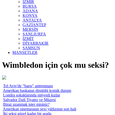
İZMİR
BURSA
ADANA
KONYA
ANTALYA
GAZİANTEP
MERSİN
ŞANLIURFA
İZMİT
DİYARBAKIR
SAMSUN
MANŞETLER
Wimbledon için çok mu seksi?
Tel Aviv'de "barış" antrenmanı
Amerikan başkanın düştüğü komik durum
Londra sokaklarında sütyenli kızlar
Salvador Dalí Tiyatro ve Müzesi
Biraz uzanmak ister misiniz?
Amerikan sinemasının sexi yıldızının son hali
İki seksi güzel kadın bir arada