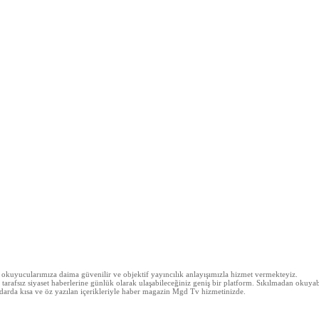
z okuyucularımıza daima güvenilir ve objektif yayıncılık anlayışımızla hizmet vermekteyiz.
arafsız siyaset haberlerine günlük olarak ulaşabileceğiniz geniş bir platform. Sıkılmadan okuyabi
 kadarda kısa ve öz yazılan içerikleriyle haber magazin Mgd Tv hizmetinizde.