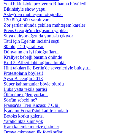
Yeni bikinisiyle poz veren Rihanna büyüledi
Bikinisiyle show yaptı
Asley'den muhteşem fotoğraflar
120 ölü,4.500 yaralı var
Zor şartlar altında çekilen muhteşem kareler
Prens George'un legosunu yaptılar
Suya dalıyor ağzında yunusla çıkıyor
Tatil için Ege'nin incisini seçti
80 ölü, 150 yaralı var
Dünyanın en iyi fotoğrafları...
Kraliyet bebeği basının önünde
Kral 2. Albert tahtı oğluna bıraktı
Hint takıları ile Berlin'de sevenleriyle buluştu...
Protestoların böylesi!
Aysu Baceoğlu 2013
Süper kahramanlar böyle olurdu
Lüks yatta tekila partisi
Ölümüne eğleniyorlar...
Sörfün sebebi ne?
Fransa'da Tren Kazası: 7 Ölü!
İş adamı Ferrari'sini kadife kaplattı
Botoks korku galerisi
Yaratıcılıkta sınır yok
Kara kalemle mucize çizimler
Ortaya çıkmayan ilk fotoğraflar