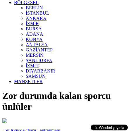
BÖLGESEL
BERLİN
İSTANBUL
ANKARA
İZMİR
BURSA
ADANA
KONYA
ANTALYA
GAZİANTEP
MERSİN
ŞANLIURFA
İZMİT
DİYARBAKIR
SAMSUN
MANŞETLER
Zor durumda kalan sporcu
ünlüler
Tel Aviv'de "barış" antrenmanı