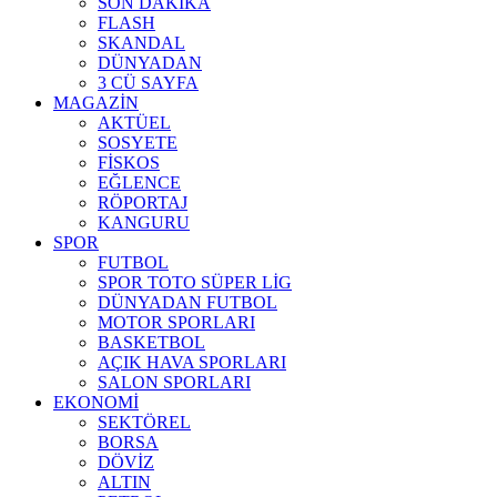
SON DAKİKA
FLASH
SKANDAL
DÜNYADAN
3 CÜ SAYFA
MAGAZİN
AKTÜEL
SOSYETE
FİSKOS
EĞLENCE
RÖPORTAJ
KANGURU
SPOR
FUTBOL
SPOR TOTO SÜPER LİG
DÜNYADAN FUTBOL
MOTOR SPORLARI
BASKETBOL
AÇIK HAVA SPORLARI
SALON SPORLARI
EKONOMİ
SEKTÖREL
BORSA
DÖVİZ
ALTIN