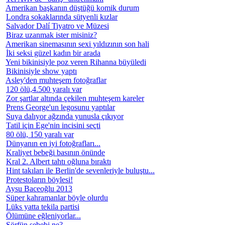
Amerikan başkanın düştüğü komik durum
Londra sokaklarında sütyenli kızlar
Salvador Dalí Tiyatro ve Müzesi
Biraz uzanmak ister misiniz?
Amerikan sinemasının sexi yıldızının son hali
İki seksi güzel kadın bir arada
Yeni bikinisiyle poz veren Rihanna büyüledi
Bikinisiyle show yaptı
Asley'den muhteşem fotoğraflar
120 ölü,4.500 yaralı var
Zor şartlar altında çekilen muhteşem kareler
Prens George'un legosunu yaptılar
Suya dalıyor ağzında yunusla çıkıyor
Tatil için Ege'nin incisini seçti
80 ölü, 150 yaralı var
Dünyanın en iyi fotoğrafları...
Kraliyet bebeği basının önünde
Kral 2. Albert tahtı oğluna bıraktı
Hint takıları ile Berlin'de sevenleriyle buluştu...
Protestoların böylesi!
Aysu Baceoğlu 2013
Süper kahramanlar böyle olurdu
Lüks yatta tekila partisi
Ölümüne eğleniyorlar...
Sörfün sebebi ne?