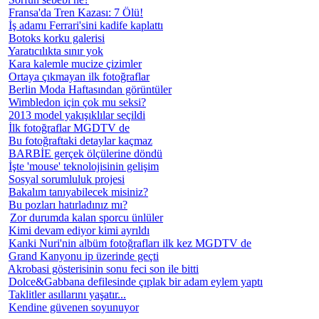
Fransa'da Tren Kazası: 7 Ölü!
İş adamı Ferrari'sini kadife kaplattı
Botoks korku galerisi
Yaratıcılıkta sınır yok
Kara kalemle mucize çizimler
Ortaya çıkmayan ilk fotoğraflar
Berlin Moda Haftasından görüntüler
Wimbledon için çok mu seksi?
2013 model yakışıklılar seçildi
İlk fotoğraflar MGDTV de
Bu fotoğraftaki detaylar kaçmaz
BARBİE gerçek ölçülerine döndü
İşte 'mouse' teknolojisinin gelişim
Sosyal sorumluluk projesi
Bakalım tanıyabilecek misiniz?
Bu pozları hatırladınız mı?
Zor durumda kalan sporcu ünlüler
Kimi devam ediyor kimi ayrıldı
Kanki Nuri'nin albüm fotoğrafları ilk kez MGDTV de
Grand Kanyonu ip üzerinde geçti
Akrobasi gösterisinin sonu feci son ile bitti
Dolce&Gabbana defilesinde çıplak bir adam eylem yaptı
Taklitler asıllarını yaşatır...
Kendine güvenen soyunuyor