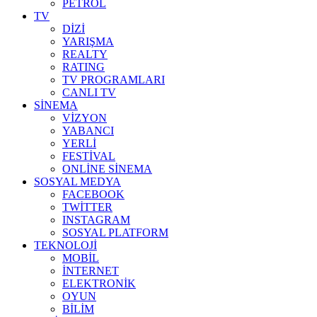
PETROL
TV
DİZİ
YARIŞMA
REALTY
RATING
TV PROGRAMLARI
CANLI TV
SİNEMA
VİZYON
YABANCI
YERLİ
FESTİVAL
ONLİNE SİNEMA
SOSYAL MEDYA
FACEBOOK
TWİTTER
INSTAGRAM
SOSYAL PLATFORM
TEKNOLOJİ
MOBİL
İNTERNET
ELEKTRONİK
OYUN
BİLİM