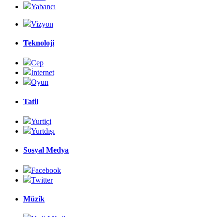
Yabancı
Vizyon
Teknoloji
Cep
İnternet
Oyun
Tatil
Yurtiçi
Yurtdışı
Sosyal Medya
Facebook
Twitter
Müzik