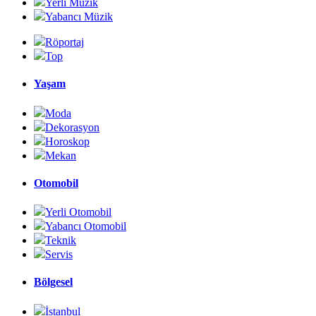
Yerli Müzik
Yabancı Müzik
Röportaj
Top
Yaşam
Moda
Dekorasyon
Horoskop
Mekan
Otomobil
Yerli Otomobil
Yabancı Otomobil
Teknik
Servis
Bölgesel
İstanbul