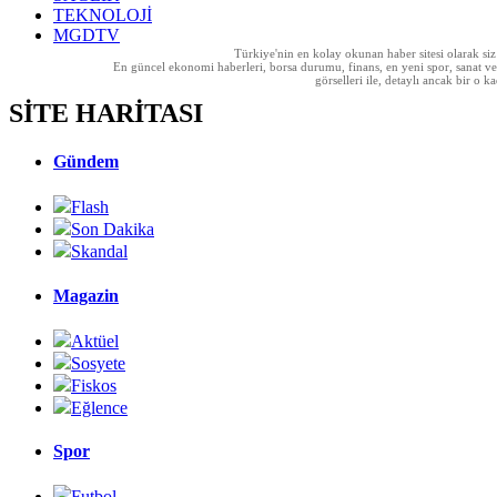
TEKNOLOJİ
MGDTV
Türkiye'nin en kolay okunan haber sitesi olarak si
En güncel ekonomi haberleri, borsa durumu, finans, en yeni spor, sanat ve t
görselleri ile, detaylı ancak bir o
SİTE HARİTASI
Gündem
Flash
Son Dakika
Skandal
Magazin
Aktüel
Sosyete
Fiskos
Eğlence
Spor
Futbol