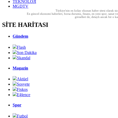
TEKNOLOJİ
MGDTV
Türkiye'nin en kolay okunan haber sitesi olarak si
En güncel ekonomi haberleri, borsa durumu, finans, en yeni spor, sanat ve t
görselleri ile, detaylı ancak bir o
SİTE HARİTASI
Gündem
Flash
Son Dakika
Skandal
Magazin
Aktüel
Sosyete
Fiskos
Eğlence
Spor
Futbol