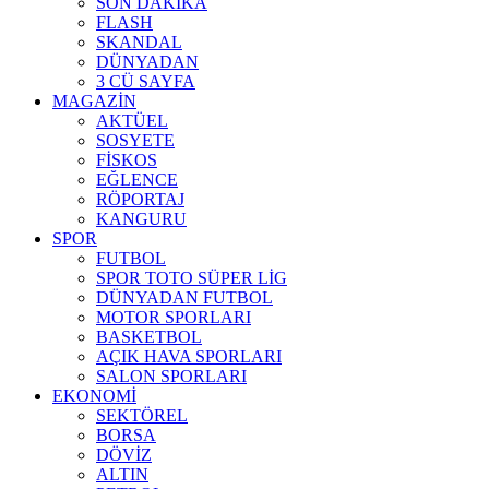
SON DAKİKA
FLASH
SKANDAL
DÜNYADAN
3 CÜ SAYFA
MAGAZİN
AKTÜEL
SOSYETE
FİSKOS
EĞLENCE
RÖPORTAJ
KANGURU
SPOR
FUTBOL
SPOR TOTO SÜPER LİG
DÜNYADAN FUTBOL
MOTOR SPORLARI
BASKETBOL
AÇIK HAVA SPORLARI
SALON SPORLARI
EKONOMİ
SEKTÖREL
BORSA
DÖVİZ
ALTIN