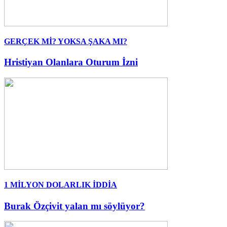
GERÇEK Mİ? YOKSA ŞAKA MI?
Hristiyan Olanlara Oturum İzni
1 MİLYON DOLARLIK İDDİA
Burak Özçivit yalan mı söylüyor?