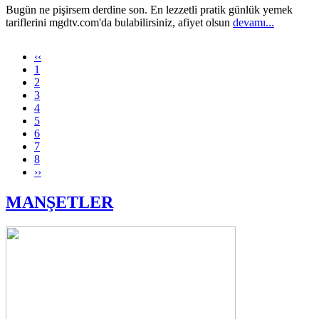
Bugün ne pişirsem derdine son. En lezzetli pratik günlük yemek
tariflerini mgdtv.com'da bulabilirsiniz, afiyet olsun
devamı...
‹‹
1
2
3
4
5
6
7
8
››
MANŞETLER