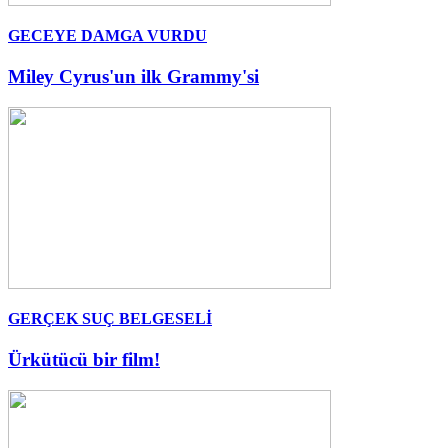
GECEYE DAMGA VURDU
Miley Cyrus'un ilk Grammy'si
GERÇEK SUÇ BELGESELİ
Ürkütücü bir film!