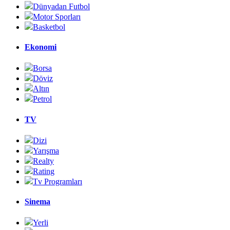
Dünyadan Futbol
Motor Sporları
Basketbol
Ekonomi
Borsa
Döviz
Altın
Petrol
TV
Dizi
Yarışma
Realty
Rating
Tv Programları
Sinema
Yerli