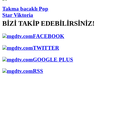
Takma bacaklı Pop
Star Viktoria
BİZİ TAKİP EDEBİLİRSİNİZ!
mgdtv.com
FACEBOOK
mgdtv.com
TWITTER
mgdtv.com
GOOGLE PLUS
mgdtv.com
RSS