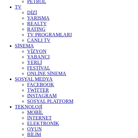
PETROL
TV
DİZİ
YARIŞMA
REALTY
RATING
TV PROGRAMLARI
CANLI TV
SİNEMA
VİZYON
YABANCI
YERLİ
FESTİVAL
ONLİNE SİNEMA
SOSYAL MEDYA
FACEBOOK
TWİTTER
INSTAGRAM
SOSYAL PLATFORM
TEKNOLOJİ
MOBİL
İNTERNET
ELEKTRONİK
OYUN
BİLİM