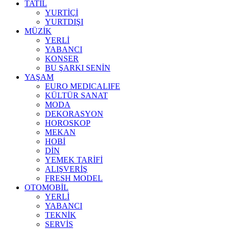
TATİL
YURTİÇİ
YURTDIŞI
MÜZİK
YERLİ
YABANCI
KONSER
BU ŞARKI SENİN
YAŞAM
EURO MEDICALIFE
KÜLTÜR SANAT
MODA
DEKORASYON
HOROSKOP
MEKAN
HOBİ
DİN
YEMEK TARİFİ
ALIŞVERİŞ
FRESH MODEL
OTOMOBİL
YERLİ
YABANCI
TEKNİK
SERVİS